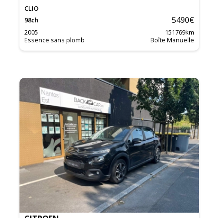
CLIO
5490
€
98
ch
2005
151769
km
Essence sans plomb
Boîte Manuelle