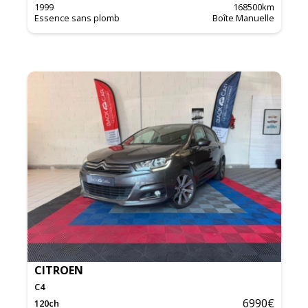
1999
168500
km
Essence sans plomb
Boîte Manuelle
CITROEN
C4
6990
€
120
ch