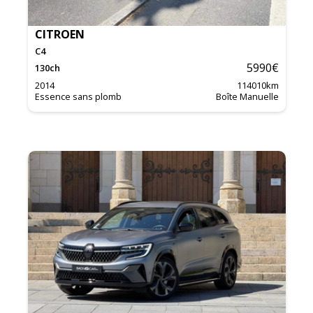
CITROEN
C4
5990
€
130
ch
2014
114010
km
Essence sans plomb
Boîte Manuelle