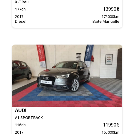
X-TRAIL
13990
€
177
ch
2017
175000
km
Diesel
Boîte Manuelle
AUDI
A1 SPORTBACK
11990
€
116
ch
2017
165000
km