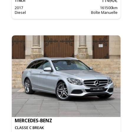
11490
€
116
ch
2017
161500
km
Diesel
Boîte Manuelle
MERCEDES-BENZ
CLASSE C BREAK