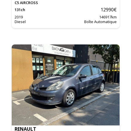
C5 AIRCROSS
12990
€
131
ch
2019
146917
km
Diesel
Boîte Automatique
RENAULT