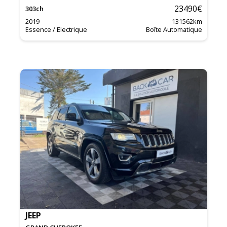
23490
€
303
ch
2019
131562
km
Essence / Electrique
Boîte Automatique
JEEP