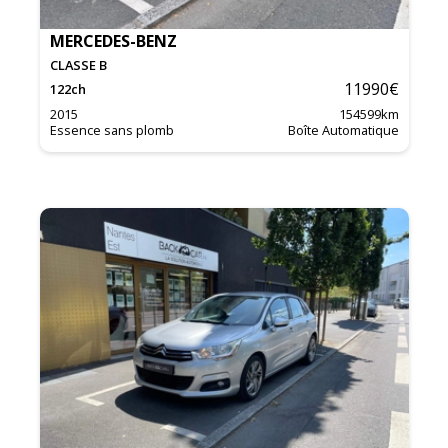
MERCEDES-BENZ
CLASSE B
11990
€
122
ch
2015
154599
km
Essence sans plomb
Boîte Automatique