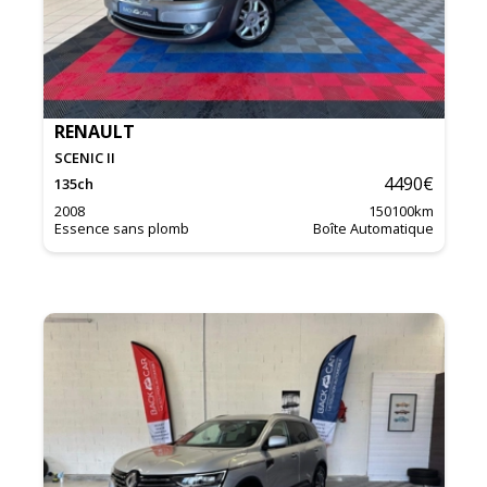
RENAULT
SCENIC II
4490
€
135
ch
2008
150100
km
Essence sans plomb
Boîte Automatique