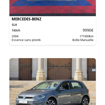
MERCEDES-BENZ
SLK
9990
€
163
ch
2004
171600
km
Essence sans plomb
Boîte Manuelle