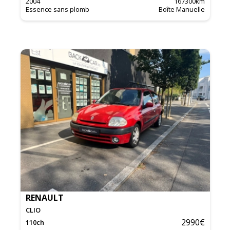
2004
167300
km
Essence sans plomb
Boîte Manuelle
RENAULT
CLIO
2990
€
110
ch