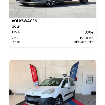
VOLKSWAGEN
GOLF
11990
€
115
ch
2019
158000
km
Diesel
Boîte Manuelle