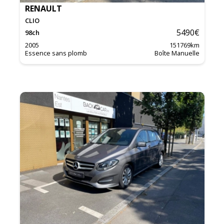
RENAULT
CLIO
5490
€
98
ch
2005
151769
km
Essence sans plomb
Boîte Manuelle