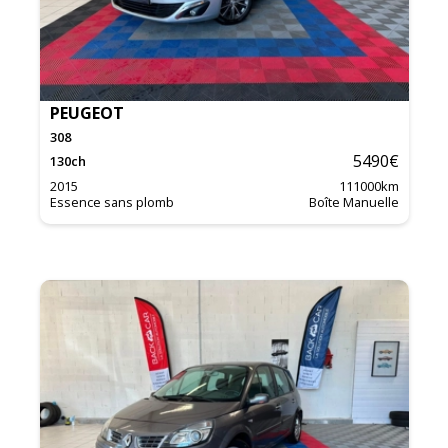
PEUGEOT
308
5490
€
130
ch
2015
111000
km
Essence sans plomb
Boîte Manuelle