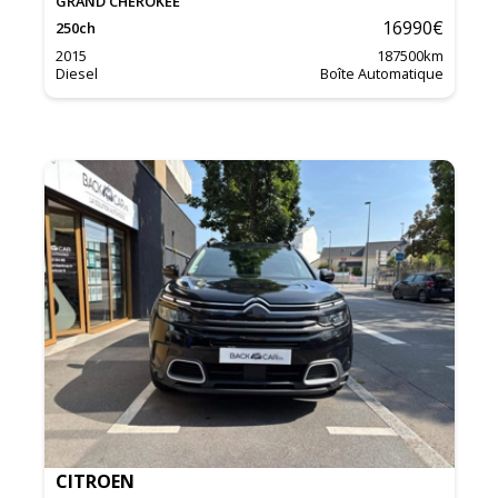
GRAND CHEROKEE
16990
€
250
ch
2015
187500
km
Diesel
Boîte Automatique
CITROEN