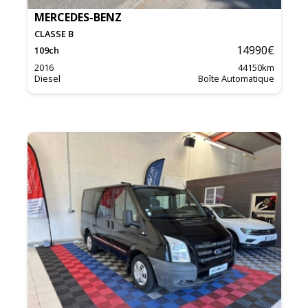
MERCEDES-BENZ
CLASSE B
14990
€
109
ch
2016
44150
km
Diesel
Boîte Automatique