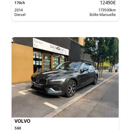
12490
€
170
ch
2014
173500
km
Diesel
Boîte Manuelle
VOLVO
S60