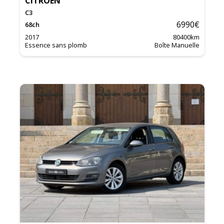
CITROEN
C3
6990
€
68
ch
2017
80400
km
Essence sans plomb
Boîte Manuelle