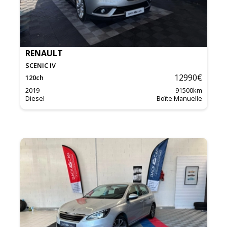
RENAULT
SCENIC IV
12990
€
120
ch
2019
91500
km
Diesel
Boîte Manuelle