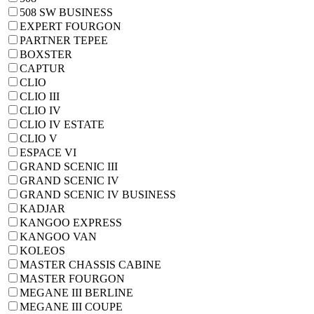
508 SW BUSINESS
EXPERT FOURGON
PARTNER TEPEE
BOXSTER
CAPTUR
CLIO
CLIO III
CLIO IV
CLIO IV ESTATE
CLIO V
ESPACE VI
GRAND SCENIC III
GRAND SCENIC IV
GRAND SCENIC IV BUSINESS
KADJAR
KANGOO EXPRESS
KANGOO VAN
KOLEOS
MASTER CHASSIS CABINE
MASTER FOURGON
MEGANE III BERLINE
MEGANE III COUPE