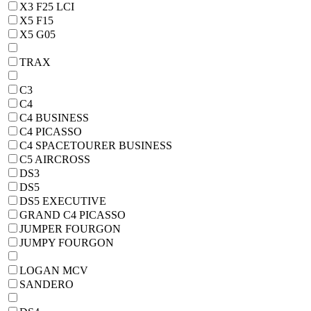
X3 F25 LCI
X5 F15
X5 G05
TRAX
C3
C4
C4 BUSINESS
C4 PICASSO
C4 SPACETOURER BUSINESS
C5 AIRCROSS
DS3
DS5
DS5 EXECUTIVE
GRAND C4 PICASSO
JUMPER FOURGON
JUMPY FOURGON
LOGAN MCV
SANDERO