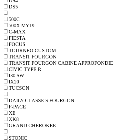
DS4
DS5
500C
500X MY19
C-MAX
FIESTA
FOCUS
TOURNEO CUSTOM
TRANSIT FOURGON
TRANSIT FOURGON CABINE APPROFONDIE
CIVIC TYPE R
I30 SW
IX20
TUCSON
DAILY CLASSE S FOURGON
F-PACE
XE
XK8
GRAND CHEROKEE
STONIC