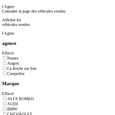
I Agree
Consulter la page des véhicules vendus
Afficher les
véhicules vendus
I Agree
agence
Effacer
Nantes
Angers
La Roche sur Yon
Carquefou
Marque
Effacer
ALFA ROMEO
AUDI
BMW
CHEVROLET