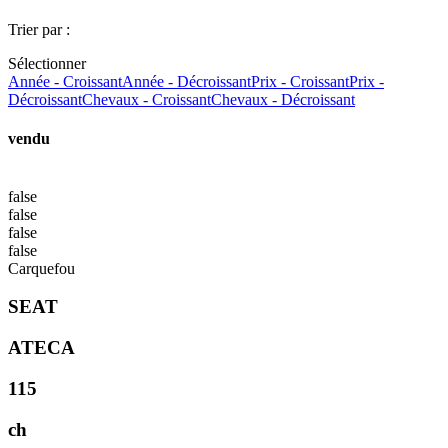
Trier par :
Sélectionner
Année - Croissant
Année - Décroissant
Prix - Croissant
Prix -
Décroissant
Chevaux - Croissant
Chevaux - Décroissant
vendu
false
false
false
false
Carquefou
SEAT
ATECA
115
ch