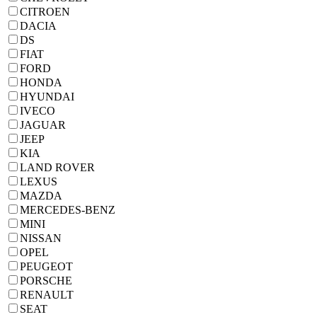
CITROEN
DACIA
DS
FIAT
FORD
HONDA
HYUNDAI
IVECO
JAGUAR
JEEP
KIA
LAND ROVER
LEXUS
MAZDA
MERCEDES-BENZ
MINI
NISSAN
OPEL
PEUGEOT
PORSCHE
RENAULT
SEAT