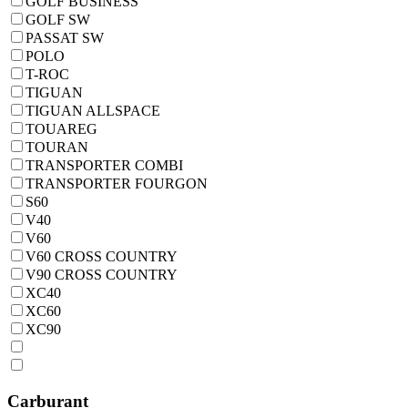
GOLF BUSINESS
GOLF SW
PASSAT SW
POLO
T-ROC
TIGUAN
TIGUAN ALLSPACE
TOUAREG
TOURAN
TRANSPORTER COMBI
TRANSPORTER FOURGON
S60
V40
V60
V60 CROSS COUNTRY
V90 CROSS COUNTRY
XC40
XC60
XC90
Carburant