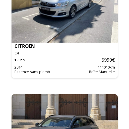
CITROEN
C4
5990
€
130
ch
2014
114010
km
Essence sans plomb
Boîte Manuelle