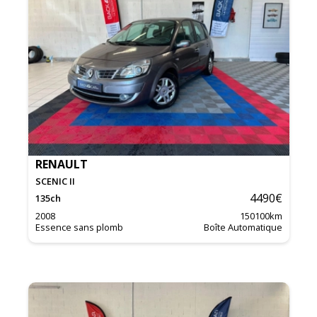
RENAULT
SCENIC II
4490
€
135
ch
2008
150100
km
Essence sans plomb
Boîte Automatique