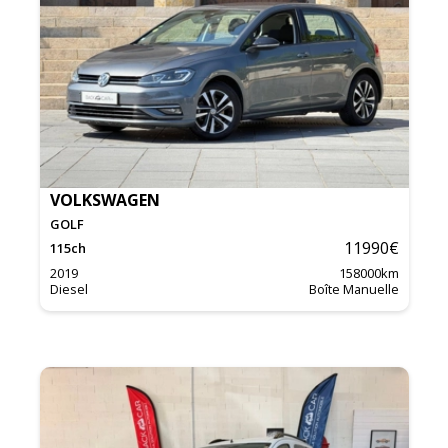
VOLKSWAGEN
GOLF
11990
€
115
ch
2019
158000
km
Diesel
Boîte Manuelle