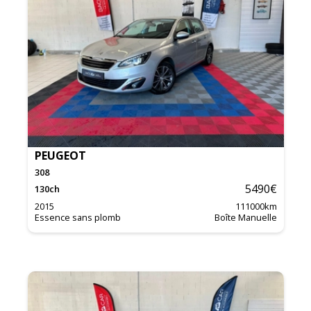
PEUGEOT
308
5490
€
130
ch
2015
111000
km
Essence sans plomb
Boîte Manuelle