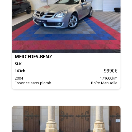
MERCEDES-BENZ
SLK
9990
€
163
ch
2004
171600
km
Essence sans plomb
Boîte Manuelle