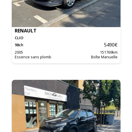
RENAULT
CLIO
5490
€
98
ch
2005
151769
km
Essence sans plomb
Boîte Manuelle