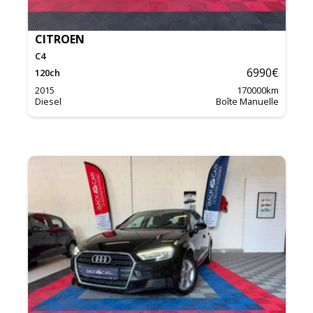
CITROEN
C4
6990
€
120
ch
2015
170000
km
Diesel
Boîte Manuelle