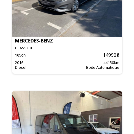
MERCEDES-BENZ
CLASSE B
14990
€
109
ch
2016
44150
km
Diesel
Boîte Automatique