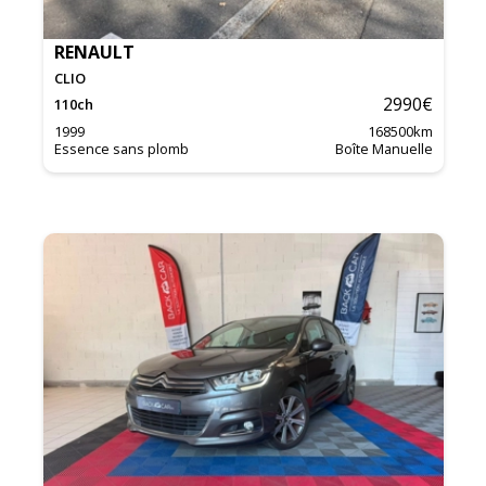
RENAULT
CLIO
2990
€
110
ch
1999
168500
km
Essence sans plomb
Boîte Manuelle