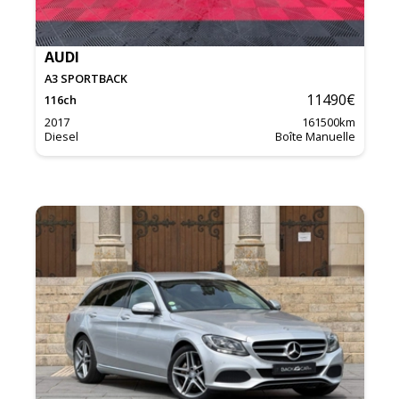
AUDI
A3 SPORTBACK
11490
€
116
ch
2017
161500
km
Diesel
Boîte Manuelle