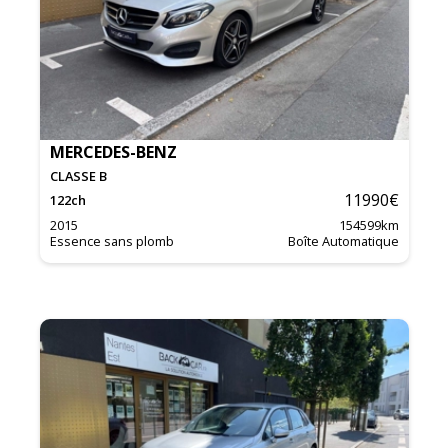
MERCEDES-BENZ
CLASSE B
11990
€
122
ch
2015
154599
km
Essence sans plomb
Boîte Automatique