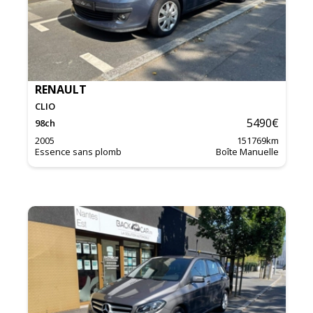
RENAULT
CLIO
5490
€
98
ch
2005
151769
km
Essence sans plomb
Boîte Manuelle