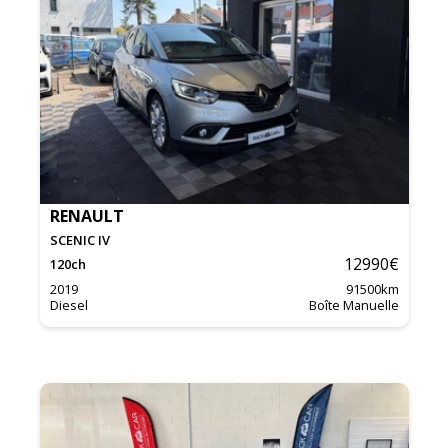
RENAULT
SCENIC IV
12990
€
120
ch
2019
91500
km
Diesel
Boîte Manuelle