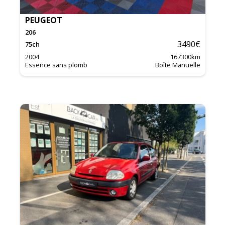
PEUGEOT
206
3490
€
75
ch
2004
167300
km
Essence sans plomb
Boîte Manuelle