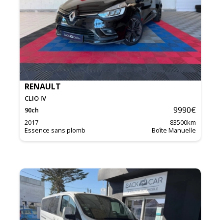
RENAULT
CLIO IV
9990
€
90
ch
2017
83500
km
Essence sans plomb
Boîte Manuelle