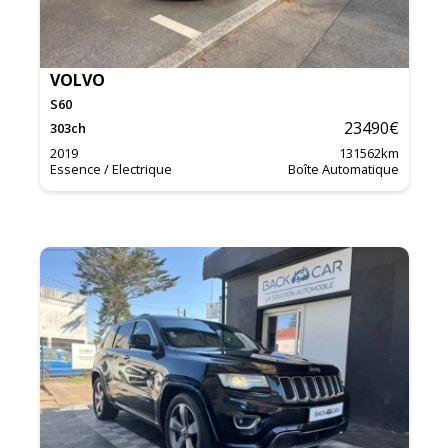
VOLVO
S60
23490
€
303
ch
2019
131562
km
Essence / Electrique
Boîte Automatique