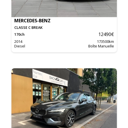
MERCEDES-BENZ
CLASSE C BREAK
12490
€
170
ch
2014
173500
km
Diesel
Boîte Manuelle