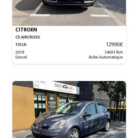
CITROEN
C5 AIRCROSS
12990
€
131
ch
2019
146917
km
Diesel
Boîte Automatique