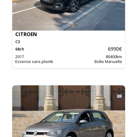
CITROEN
C3
6990
€
68
ch
2017
80400
km
Essence sans plomb
Boîte Manuelle