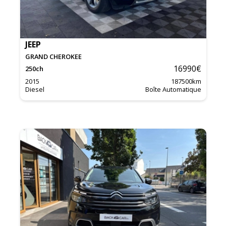
JEEP
GRAND CHEROKEE
16990
€
250
ch
2015
187500
km
Diesel
Boîte Automatique