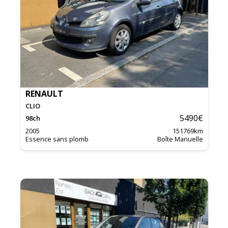
RENAULT
CLIO
5490
€
98
ch
2005
151769
km
Essence sans plomb
Boîte Manuelle