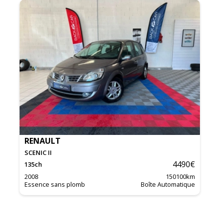
RENAULT
SCENIC II
4490
€
135
ch
2008
150100
km
Essence sans plomb
Boîte Automatique