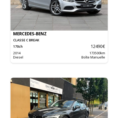
MERCEDES-BENZ
CLASSE C BREAK
12490
€
170
ch
2014
173500
km
Diesel
Boîte Manuelle