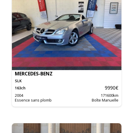
MERCEDES-BENZ
SLK
9990
€
163
ch
2004
171600
km
Essence sans plomb
Boîte Manuelle