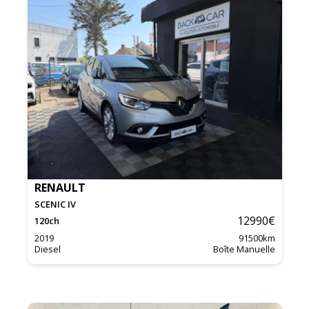
RENAULT
SCENIC IV
12990
€
120
ch
2019
91500
km
Diesel
Boîte Manuelle