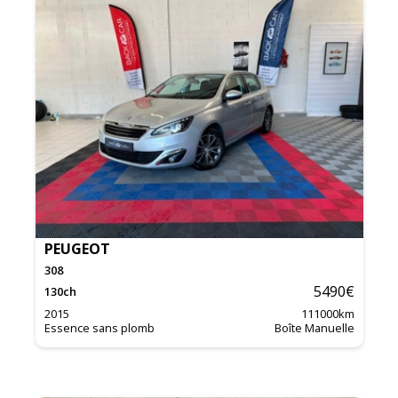
PEUGEOT
308
5490
€
130
ch
2015
111000
km
Essence sans plomb
Boîte Manuelle