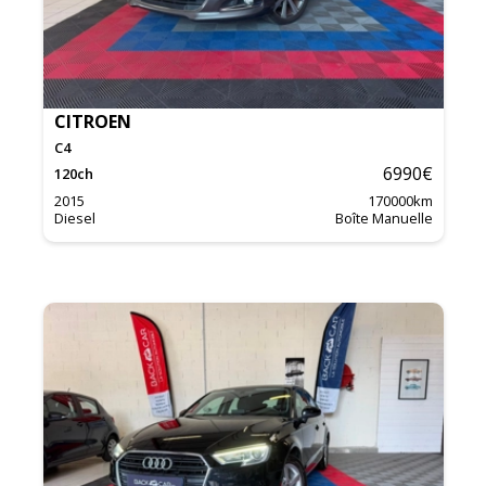
CITROEN
C4
6990
€
120
ch
2015
170000
km
Diesel
Boîte Manuelle