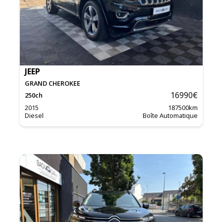
JEEP
GRAND CHEROKEE
16990
€
250
ch
2015
187500
km
Diesel
Boîte Automatique