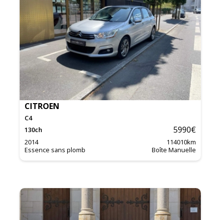
CITROEN
C4
5990
€
130
ch
2014
114010
km
Essence sans plomb
Boîte Manuelle