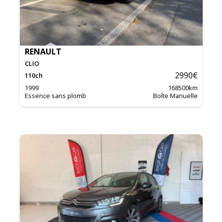
RENAULT
CLIO
2990
€
110
ch
1999
168500
km
Essence sans plomb
Boîte Manuelle