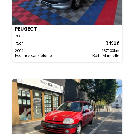
PEUGEOT
206
3490
€
75
ch
2004
167300
km
Essence sans plomb
Boîte Manuelle