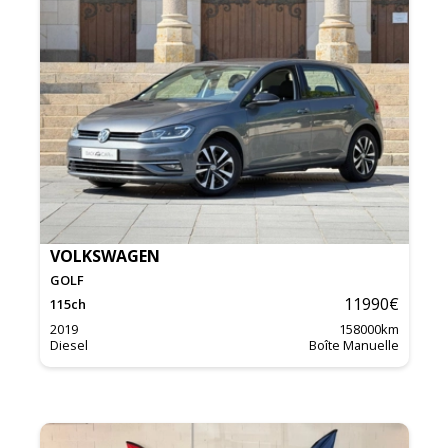
VOLKSWAGEN
GOLF
11990
€
115
ch
2019
158000
km
Diesel
Boîte Manuelle