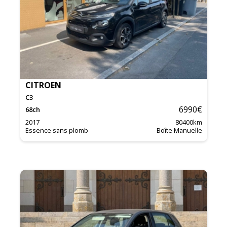
CITROEN
C3
6990
€
68
ch
2017
80400
km
Essence sans plomb
Boîte Manuelle