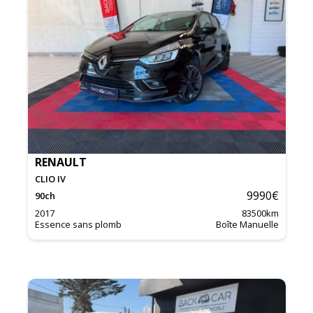
RENAULT
CLIO IV
9990
€
90
ch
2017
83500
km
Essence sans plomb
Boîte Manuelle