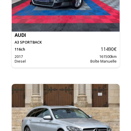
AUDI
A3 SPORTBACK
11490
€
116
ch
2017
161500
km
Diesel
Boîte Manuelle