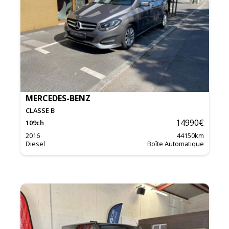
MERCEDES-BENZ
CLASSE B
14990
€
109
ch
2016
44150
km
Diesel
Boîte Automatique