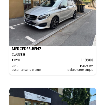
MERCEDES-BENZ
CLASSE B
11990
€
122
ch
2015
154599
km
Essence sans plomb
Boîte Automatique