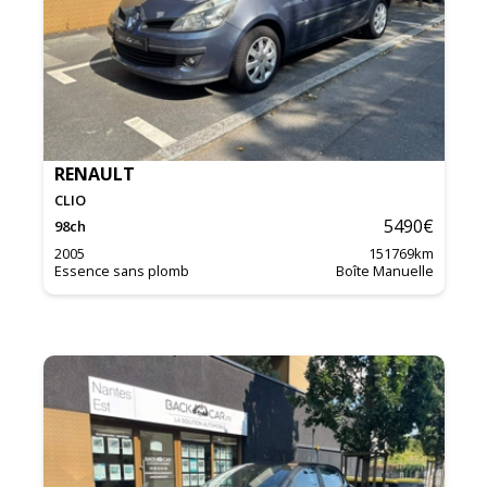
RENAULT
CLIO
5490
€
98
ch
2005
151769
km
Essence sans plomb
Boîte Manuelle