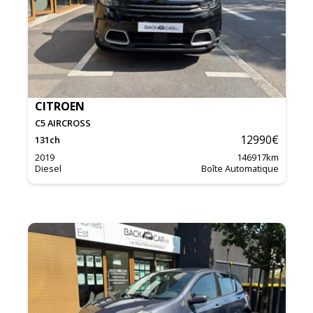
CITROEN
C5 AIRCROSS
12990
€
131
ch
2019
146917
km
Diesel
Boîte Automatique