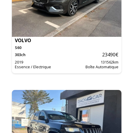
VOLVO
S60
23490
€
303
ch
2019
131562
km
Essence / Electrique
Boîte Automatique