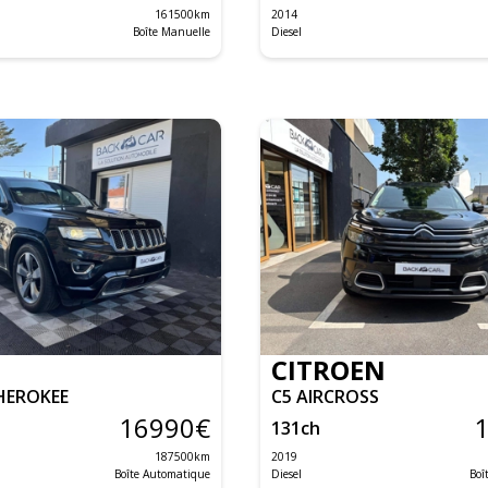
161500
km
2014
Boîte Manuelle
Diesel
CITROEN
HEROKEE
C5 AIRCROSS
16990
€
131
ch
187500
km
2019
Boîte Automatique
Diesel
Boî