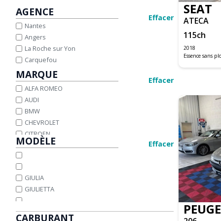
SEAT
AGENCE
Effacer
ATECA
Nantes
115
ch
Angers
La Roche sur Yon
2018
Essence sans p
Carquefou
MARQUE
Effacer
ALFA ROMEO
AUDI
BMW
CHEVROLET
CITROEN
MODÈLE
Effacer
DACIA
DS
FIAT
GIULIA
FORD
GIULIETTA
HONDA
HYUNDAI
PEUG
IVECO
CARBURANT
206