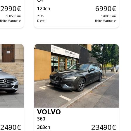
2990
€
6990
€
120
ch
168500
km
2015
170000
km
Boîte Manuelle
Diesel
Boîte Manuelle
VOLVO
S60
12490
€
23490
€
303
ch