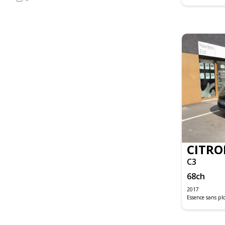
C4 PICASSO
C4 SPACETOURER BUSINESS
C5 AIRCROSS
DS3
DS5
DS5 EXECUTIVE
GRAND C4 PICASSO
JUMPER FOURGON
JUMPY FOURGON
LOGAN MCV
SANDERO
CITRO
DS4
C3
DS5
68
ch
500C
2017
Essence sans p
500X MY19
C-MAX
FIESTA