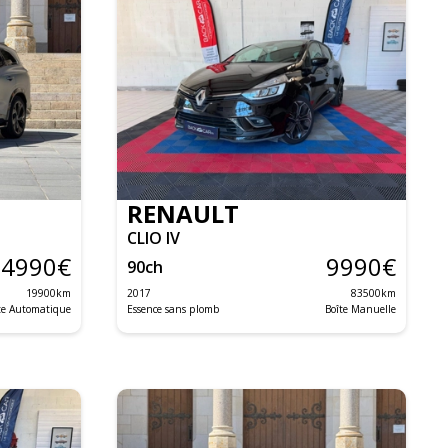
RENAULT
CLIO IV
34990
€
9990
€
90
ch
19900
km
2017
83500
km
te Automatique
Essence sans plomb
Boîte Manuelle