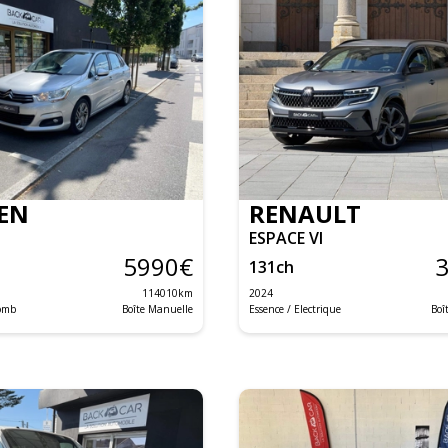
EN
RENAULT
ESPACE VI
5990
€
131
ch
114010
km
2024
lomb
Boîte Manuelle
Essence / Electrique
Boî