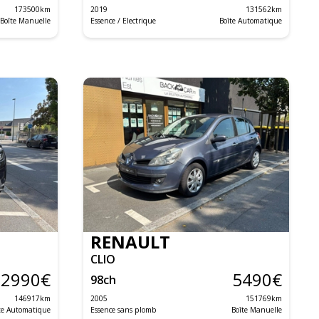
173500
km
2019
131562
km
Boîte Manuelle
Essence / Electrique
Boîte Automatique
RENAULT
CLIO
12990
€
5490
€
98
ch
146917
km
2005
151769
km
te Automatique
Essence sans plomb
Boîte Manuelle