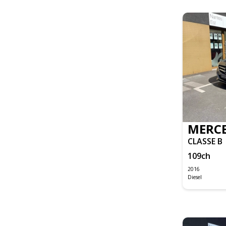
FOCUS
TOURNEO CUSTOM
TRANSIT FOURGON
TRANSIT FOURGON CABINE APPROFONDIE
CIVIC TYPE R
I30 SW
IX20
TUCSON
DAILY CLASSE S FOURGON
F-PACE
MERCE
XE
CLASSE B
XK8
109
ch
GRAND CHEROKEE
2016
Diesel
STONIC
RANGE ROVER
IS