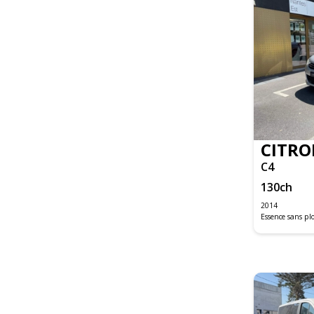
CX-30
MAZDA2
MAZDA3
CLASSE A
CLASSE B
CLASSE C
CLASSE C BREAK
CLASSE C COUPE
CITRO
CLASSE GLA
C4
CLASSE GLA BUSINESS
GLB
130
ch
GLC
2014
GLE COUPE
Essence sans p
SLK
VITO FOURGON
CABRIOLET F57
CLUBMAN R55
HATCH 5 PORTES F55