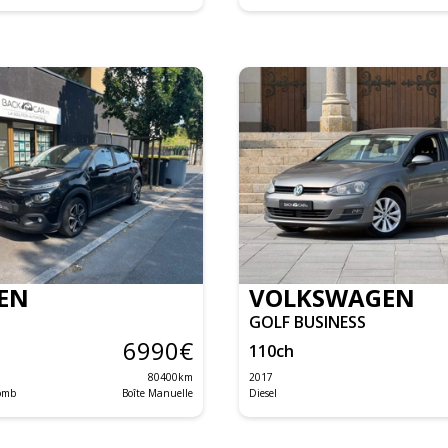
EN
VOLKSWAGEN
GOLF BUSINESS
6990
€
110
ch
80400
km
2017
lomb
Boîte Manuelle
Diesel