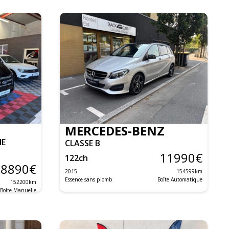
MERCEDES-BENZ
NE
CLASSE B
11990
€
122
ch
8890
€
2015
154599
km
Essence sans plomb
Boîte Automatique
152200
km
Boîte Manuelle