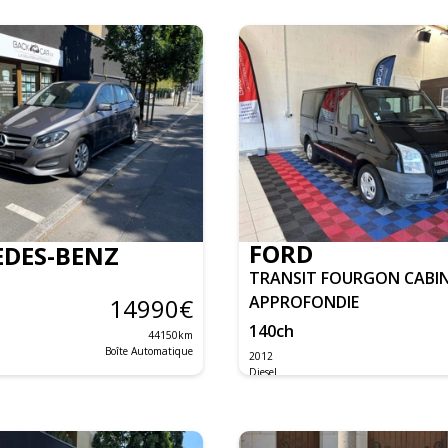
FORD
DES-BENZ
TRANSIT FOURGON CABI
APPROFONDIE
14990
€
140
ch
44150
km
Boîte Automatique
2012
Diesel