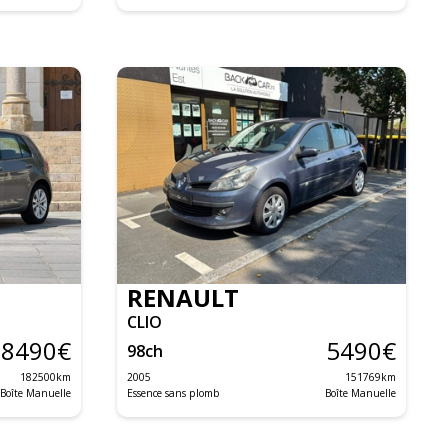
RENAULT
CLIO
8490
€
5490
€
98
ch
182500
km
2005
151769
km
Boîte Manuelle
Essence sans plomb
Boîte Manuelle