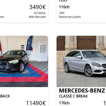
3490
€
110
ch
167300
km
1999
lomb
Boîte Manuelle
Essence sans plomb
MERCEDES-BENZ
TBACK
CLASSE C BREAK
11490
€
170
ch