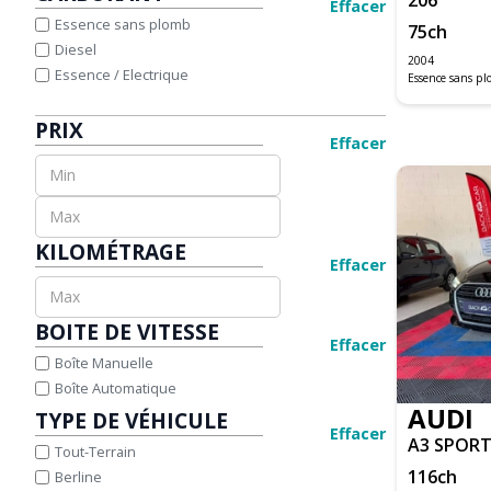
A1 SPORTBACK
Effacer
JAGUAR
Essence sans plomb
75
ch
A3
JEEP
Diesel
A3 BERLINE BUSINESS
KIA
2004
Essence / Electrique
Essence sans p
A3 SPORTBACK
LAND ROVER
A4 ALLROAD QUATTRO
LEXUS
PRIX
A4 AVANT
MAZDA
Effacer
A4 CABRIOLET
MERCEDES-BENZ
A5
MINI
A5 CABRIOLET
NISSAN
A5 SPORTBACK
OPEL
KILOMÉTRAGE
Q2
PEUGEOT
Effacer
Q3
PORSCHE
Q5
RENAULT
BOITE DE VITESSE
Q8
SEAT
Effacer
SQ5
SKODA
Boîte Manuelle
TT COUPE
SUZUKI
Boîte Automatique
AUDI
TOYOTA
TYPE DE VÉHICULE
Effacer
VOLKSWAGEN
A3 SPOR
Tout-Terrain
M3 CABRIOLET E93
VOLVO
116
ch
Berline
SERIE 1 CABRIOLET E88