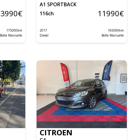
A1 SPORTBACK
13990
€
11990
€
116
ch
175000
km
2017
165000
km
Boîte Manuelle
Diesel
Boîte Manuelle
CITROEN
C4