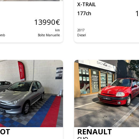
X-TRAIL
177
ch
13990
€
km
2017
lomb
Boîte Manuelle
Diesel
EOT
RENAULT
CLIO