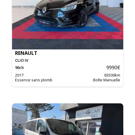
RENAULT
CLIO IV
9990
€
90
ch
2017
83500
km
Essence sans plomb
Boîte Manuelle