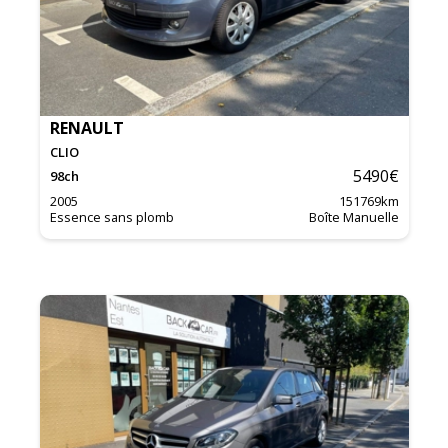
RENAULT
CLIO
5490
€
98
ch
2005
151769
km
Essence sans plomb
Boîte Manuelle