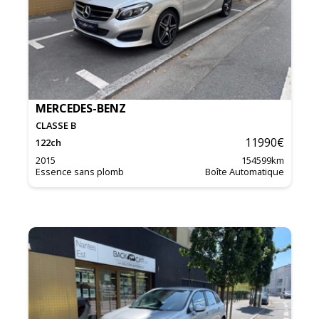
MERCEDES-BENZ
CLASSE B
11990
€
122
ch
2015
154599
km
Essence sans plomb
Boîte Automatique