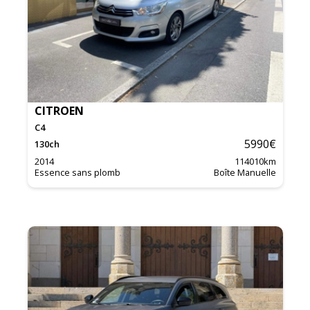
CITROEN
C4
5990
€
130
ch
2014
114010
km
Essence sans plomb
Boîte Manuelle