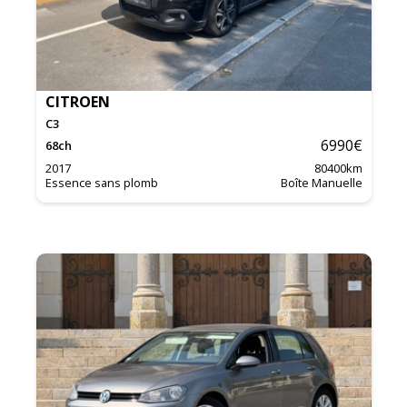
CITROEN
C3
6990
€
68
ch
2017
80400
km
Essence sans plomb
Boîte Manuelle