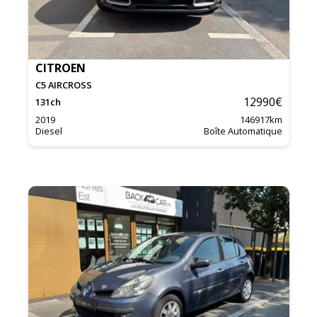
CITROEN
C5 AIRCROSS
12990
€
131
ch
2019
146917
km
Diesel
Boîte Automatique