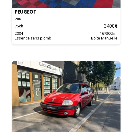
PEUGEOT
206
3490
€
75
ch
2004
167300
km
Essence sans plomb
Boîte Manuelle