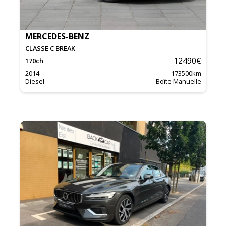
MERCEDES-BENZ
CLASSE C BREAK
12490
€
170
ch
2014
173500
km
Diesel
Boîte Manuelle