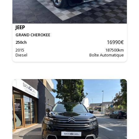
JEEP
GRAND CHEROKEE
16990
€
250
ch
2015
187500
km
Diesel
Boîte Automatique