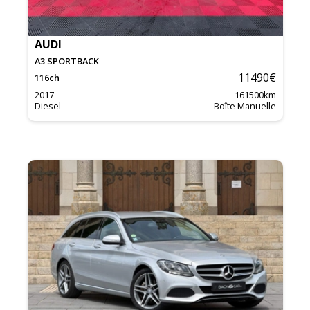
AUDI
A3 SPORTBACK
11490
€
116
ch
2017
161500
km
Diesel
Boîte Manuelle