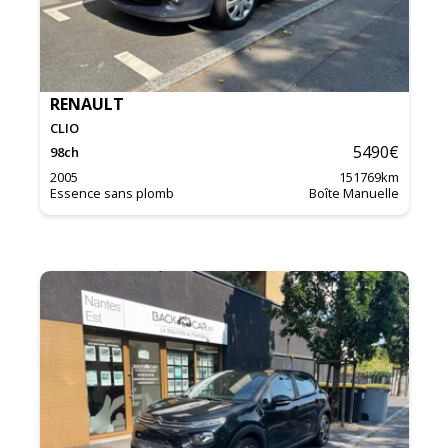
RENAULT
CLIO
5490
€
98
ch
2005
151769
km
Essence sans plomb
Boîte Manuelle