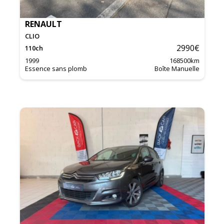
RENAULT
CLIO
2990
€
110
ch
1999
168500
km
Essence sans plomb
Boîte Manuelle