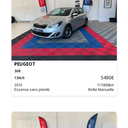
PEUGEOT
308
5490
€
130
ch
2015
111000
km
Essence sans plomb
Boîte Manuelle