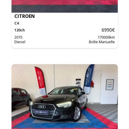
CITROEN
C4
6990
€
120
ch
2015
170000
km
Diesel
Boîte Manuelle