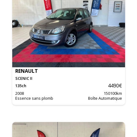
RENAULT
SCENIC II
4490
€
135
ch
2008
150100
km
Essence sans plomb
Boîte Automatique