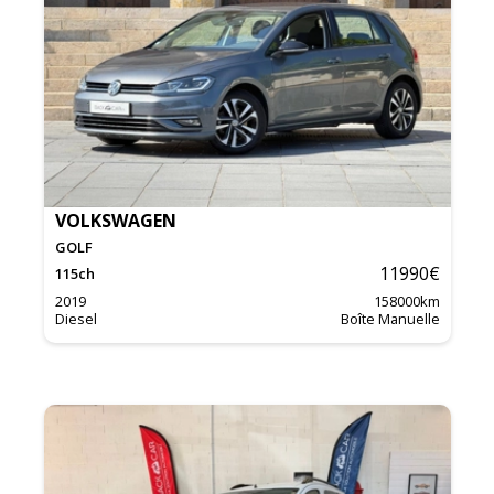
VOLKSWAGEN
GOLF
11990
€
115
ch
2019
158000
km
Diesel
Boîte Manuelle