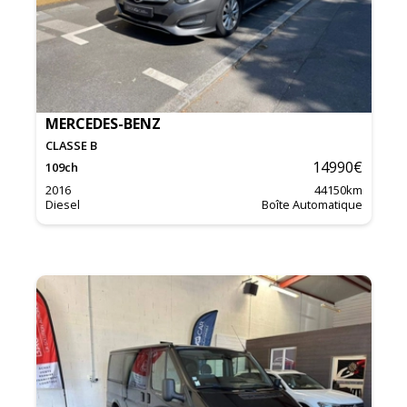
MERCEDES-BENZ
CLASSE B
14990
€
109
ch
2016
44150
km
Diesel
Boîte Automatique