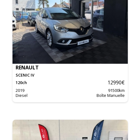
RENAULT
SCENIC IV
12990
€
120
ch
2019
91500
km
Diesel
Boîte Manuelle