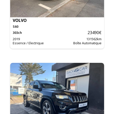
VOLVO
S60
23490
€
303
ch
2019
131562
km
Essence / Electrique
Boîte Automatique