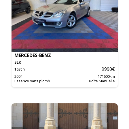
MERCEDES-BENZ
SLK
9990
€
163
ch
2004
171600
km
Essence sans plomb
Boîte Manuelle