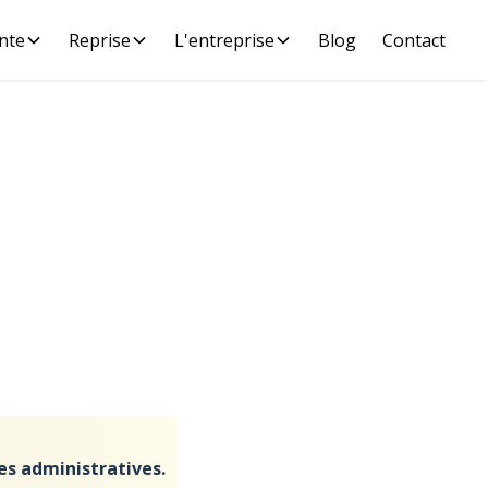
nte
Reprise
L'entreprise
Blog
Contact
ture
s vous en
es administratives.