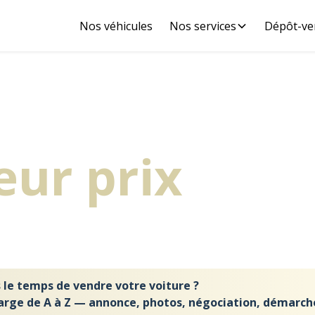
Nos véhicules
Nos services
Dépôt-ve
dez votre voi
eur prix
, san
occuper
 le temps de vendre votre voiture ?
arge de A à Z — annonce, photos, négociation, démarch