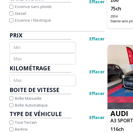
A1 SPORTBACK
Effacer
JAGUAR
Essence sans plomb
75
ch
A3
JEEP
Diesel
A3 BERLINE BUSINESS
KIA
2004
Essence / Electrique
Essence sans p
A3 SPORTBACK
LAND ROVER
A4 ALLROAD QUATTRO
LEXUS
PRIX
A4 AVANT
MAZDA
Effacer
A4 CABRIOLET
MERCEDES-BENZ
A5
MINI
A5 CABRIOLET
NISSAN
A5 SPORTBACK
OPEL
KILOMÉTRAGE
Q2
PEUGEOT
Effacer
Q3
PORSCHE
Q5
RENAULT
BOITE DE VITESSE
Q8
SEAT
Effacer
SQ5
SKODA
Boîte Manuelle
TT COUPE
SUZUKI
Boîte Automatique
AUDI
TOYOTA
TYPE DE VÉHICULE
Effacer
VOLKSWAGEN
A3 SPOR
Tout-Terrain
M3 CABRIOLET E93
VOLVO
116
ch
Berline
SERIE 1 CABRIOLET E88