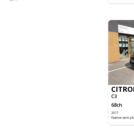
C4 PICASSO
C4 SPACETOURER BUSINESS
C5 AIRCROSS
DS3
DS5
DS5 EXECUTIVE
GRAND C4 PICASSO
JUMPER FOURGON
JUMPY FOURGON
LOGAN MCV
SANDERO
CITRO
DS4
C3
DS5
68
ch
500C
2017
Essence sans p
500X MY19
C-MAX
FIESTA