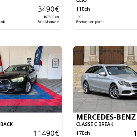
3490
€
110
ch
167300
km
1999
lomb
Boîte Manuelle
Essence sans plomb
MERCEDES-BENZ
TBACK
CLASSE C BREAK
11490
€
170
ch