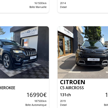
161500
km
2014
Boîte Manuelle
Diesel
CITROEN
HEROKEE
C5 AIRCROSS
16990
€
131
ch
187500
km
2019
Boîte Automatique
Diesel
Boî