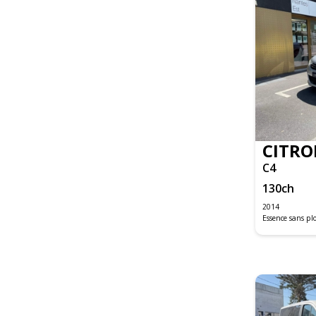
CX-30
MAZDA2
MAZDA3
CLASSE A
CLASSE B
CLASSE C
CLASSE C BREAK
CLASSE C COUPE
CITRO
CLASSE GLA
C4
CLASSE GLA BUSINESS
GLB
130
ch
GLC
2014
GLE COUPE
Essence sans p
SLK
VITO FOURGON
CABRIOLET F57
CLUBMAN R55
HATCH 5 PORTES F55