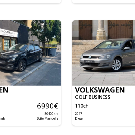
EN
VOLKSWAGEN
GOLF BUSINESS
6990
€
110
ch
80400
km
2017
lomb
Boîte Manuelle
Diesel