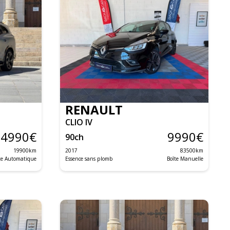
RENAULT
CLIO IV
34990
€
9990
€
90
ch
19900
km
2017
83500
km
te Automatique
Essence sans plomb
Boîte Manuelle