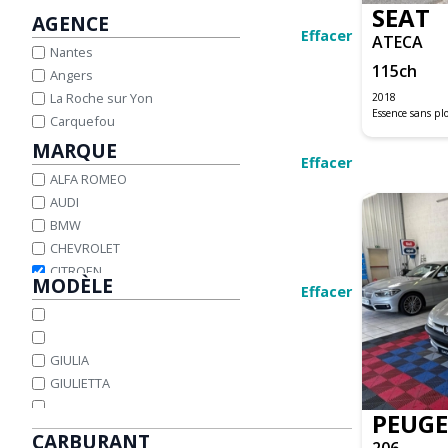
SEAT
AGENCE
Effacer
ATECA
Nantes
115
ch
Angers
La Roche sur Yon
2018
Essence sans p
Carquefou
MARQUE
Effacer
ALFA ROMEO
AUDI
BMW
CHEVROLET
CITROEN
MODÈLE
Effacer
DACIA
DS
FIAT
GIULIA
FORD
GIULIETTA
HONDA
HYUNDAI
PEUG
IVECO
CARBURANT
206