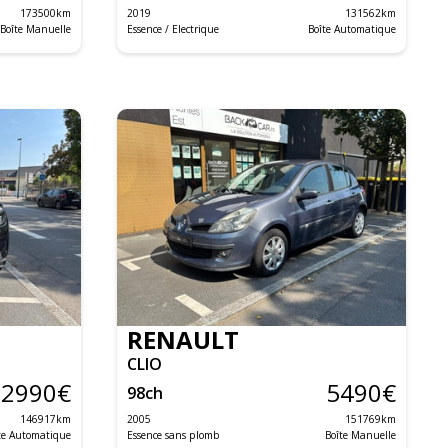
173500
km
2019
131562
km
Boîte Manuelle
Essence / Electrique
Boîte Automatique
RENAULT
CLIO
12990
€
5490
€
98
ch
146917
km
2005
151769
km
te Automatique
Essence sans plomb
Boîte Manuelle