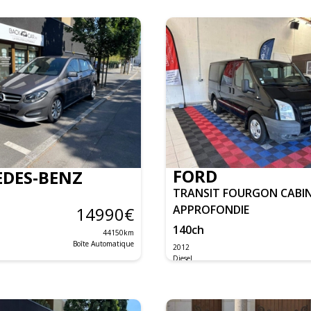
FORD
DES-BENZ
TRANSIT FOURGON CABI
APPROFONDIE
14990
€
140
ch
44150
km
Boîte Automatique
2012
Diesel