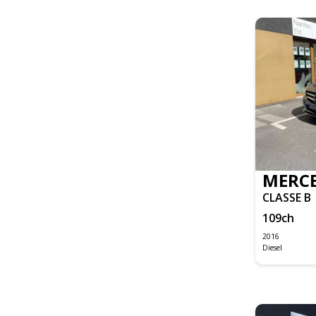
FOCUS
TOURNEO CUSTOM
TRANSIT FOURGON
TRANSIT FOURGON CABINE APPROFONDIE
CIVIC TYPE R
I30 SW
IX20
TUCSON
DAILY CLASSE S FOURGON
F-PACE
MERCE
XE
CLASSE B
XK8
109
ch
GRAND CHEROKEE
2016
Diesel
STONIC
RANGE ROVER
IS