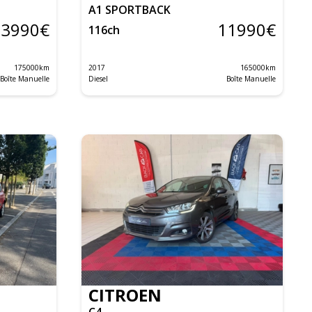
A1 SPORTBACK
13990
€
11990
€
116
ch
175000
km
2017
165000
km
Boîte Manuelle
Diesel
Boîte Manuelle
CITROEN
C4