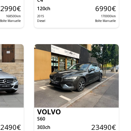
2990
€
6990
€
120
ch
168500
km
2015
170000
km
Boîte Manuelle
Diesel
Boîte Manuelle
VOLVO
S60
12490
€
23490
€
303
ch