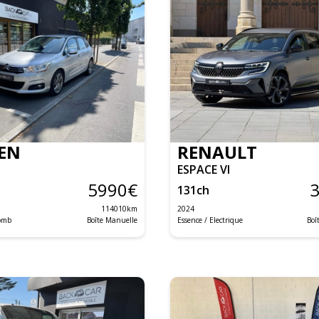
EN
RENAULT
ESPACE VI
5990
€
131
ch
114010
km
2024
lomb
Boîte Manuelle
Essence / Electrique
Boî