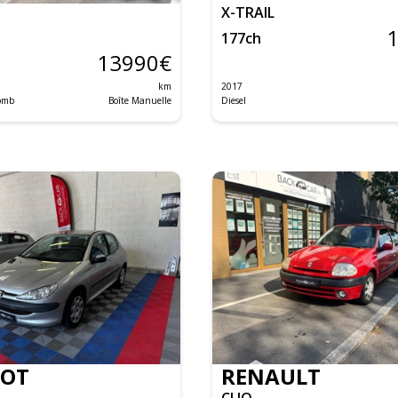
X-TRAIL
177
ch
13990
€
km
2017
lomb
Boîte Manuelle
Diesel
EOT
RENAULT
CLIO