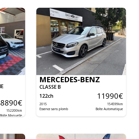
MERCEDES-BENZ
NE
CLASSE B
11990
€
122
ch
8890
€
2015
154599
km
Essence sans plomb
Boîte Automatique
152200
km
Boîte Manuelle