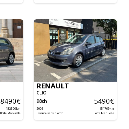
RENAULT
CLIO
8490
€
5490
€
98
ch
182500
km
2005
151769
km
Boîte Manuelle
Essence sans plomb
Boîte Manuelle