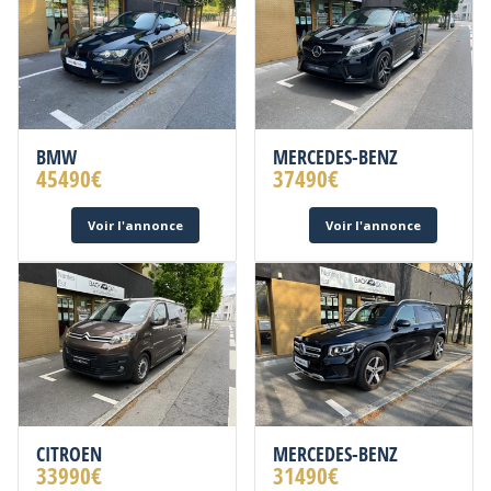
BMW
MERCEDES-BENZ
45490
€
37490
€
Voir l'annonce
Voir l'annonce
CITROEN
MERCEDES-BENZ
33990
€
31490
€