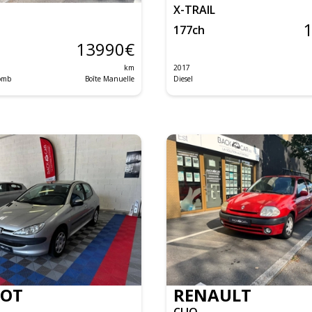
X-TRAIL
177
ch
13990
€
km
2017
lomb
Boîte Manuelle
Diesel
EOT
RENAULT
CLIO