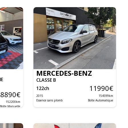
MERCEDES-BENZ
NE
CLASSE B
11990
€
122
ch
8890
€
2015
154599
km
Essence sans plomb
Boîte Automatique
152200
km
Boîte Manuelle