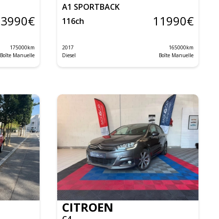
A1 SPORTBACK
13990
€
11990
€
116
ch
175000
km
2017
165000
km
Boîte Manuelle
Diesel
Boîte Manuelle
CITROEN
C4