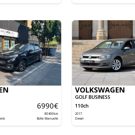
EN
VOLKSWAGEN
GOLF BUSINESS
6990
€
110
ch
80400
km
2017
lomb
Boîte Manuelle
Diesel