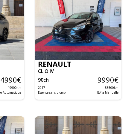
RENAULT
CLIO IV
34990
€
9990
€
90
ch
19900
km
2017
83500
km
te Automatique
Essence sans plomb
Boîte Manuelle