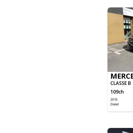
FOCUS
TOURNEO CUSTOM
TRANSIT FOURGON
TRANSIT FOURGON CABINE APPROFONDIE
CIVIC TYPE R
I30 SW
IX20
TUCSON
DAILY CLASSE S FOURGON
F-PACE
MERCE
XE
CLASSE B
XK8
109
ch
GRAND CHEROKEE
2016
Diesel
STONIC
RANGE ROVER
IS