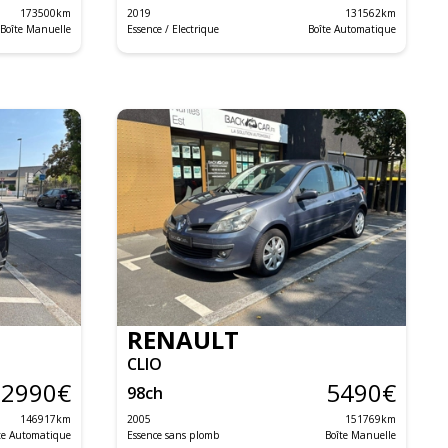
173500
km
2019
131562
km
Boîte Manuelle
Essence / Electrique
Boîte Automatique
RENAULT
CLIO
12990
€
5490
€
98
ch
146917
km
2005
151769
km
te Automatique
Essence sans plomb
Boîte Manuelle