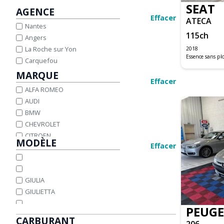
SEAT
AGENCE
Effacer
ATECA
Nantes
115
ch
Angers
La Roche sur Yon
2018
Essence sans p
Carquefou
MARQUE
Effacer
ALFA ROMEO
AUDI
BMW
CHEVROLET
CITROEN
MODÈLE
Effacer
DACIA
DS
FIAT
GIULIA
FORD
GIULIETTA
HONDA
HYUNDAI
PEUG
IVECO
CARBURANT
206