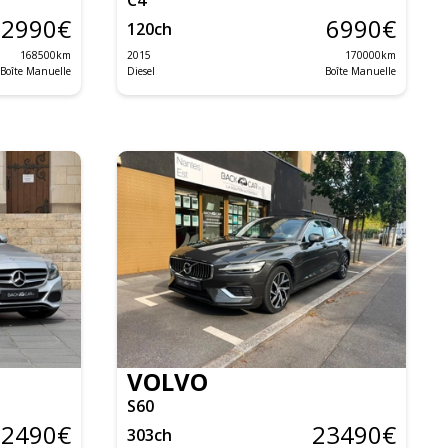
2990
€
6990
€
120
ch
168500
km
2015
170000
km
Boîte Manuelle
Diesel
Boîte Manuelle
VOLVO
S60
12490
€
23490
€
303
ch