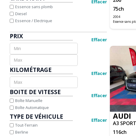
A1 SPORTBACK
Effacer
JAGUAR
Essence sans plomb
75
ch
A3
JEEP
Diesel
A3 BERLINE BUSINESS
KIA
2004
Essence / Electrique
Essence sans p
A3 SPORTBACK
LAND ROVER
A4 ALLROAD QUATTRO
LEXUS
PRIX
A4 AVANT
MAZDA
Effacer
A4 CABRIOLET
MERCEDES-BENZ
A5
MINI
A5 CABRIOLET
NISSAN
A5 SPORTBACK
OPEL
KILOMÉTRAGE
Q2
PEUGEOT
Effacer
Q3
PORSCHE
Q5
RENAULT
BOITE DE VITESSE
Q8
SEAT
Effacer
SQ5
SKODA
Boîte Manuelle
TT COUPE
SUZUKI
Boîte Automatique
AUDI
TOYOTA
TYPE DE VÉHICULE
Effacer
VOLKSWAGEN
A3 SPOR
Tout-Terrain
M3 CABRIOLET E93
VOLVO
116
ch
Berline
SERIE 1 CABRIOLET E88