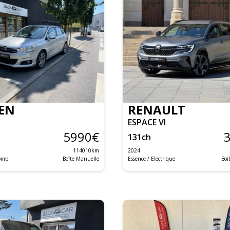
EN
RENAULT
ESPACE VI
5990
€
131
ch
114010
km
2024
lomb
Boîte Manuelle
Essence / Electrique
Boî