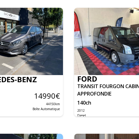
FORD
DES-BENZ
TRANSIT FOURGON CABI
APPROFONDIE
14990
€
140
ch
44150
km
Boîte Automatique
2012
Diesel