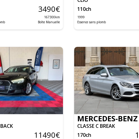
3490
€
110
ch
167300
km
1999
lomb
Boîte Manuelle
Essence sans plomb
MERCEDES-BENZ
TBACK
CLASSE C BREAK
11490
€
170
ch