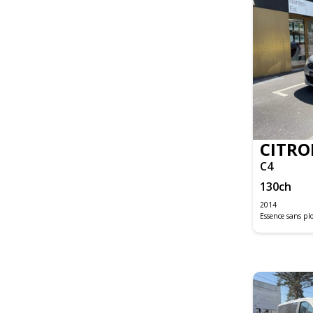
CX-30
MAZDA2
MAZDA3
CLASSE A
CLASSE B
CLASSE C
CLASSE C BREAK
CLASSE C COUPE
CITRO
CLASSE GLA
C4
CLASSE GLA BUSINESS
GLB
130
ch
GLC
2014
GLE COUPE
Essence sans p
SLK
VITO FOURGON
CABRIOLET F57
CLUBMAN R55
HATCH 5 PORTES F55