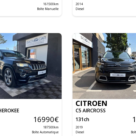
161500
km
2014
Boîte Manuelle
Diesel
CITROEN
HEROKEE
C5 AIRCROSS
16990
€
131
ch
187500
km
2019
Boîte Automatique
Diesel
Boî