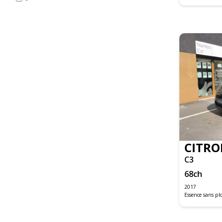
C4 PICASSO
C4 SPACETOURER BUSINESS
C5 AIRCROSS
DS3
DS5
DS5 EXECUTIVE
GRAND C4 PICASSO
JUMPER FOURGON
JUMPY FOURGON
LOGAN MCV
SANDERO
CITRO
DS4
C3
DS5
68
ch
500C
2017
Essence sans p
500X MY19
C-MAX
FIESTA