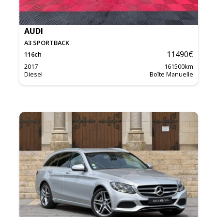
AUDI
A3 SPORTBACK
11490
€
116
ch
2017
161500
km
Diesel
Boîte Manuelle