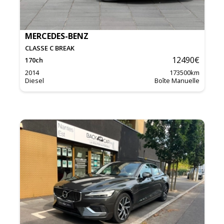
MERCEDES-BENZ
CLASSE C BREAK
12490
€
170
ch
2014
173500
km
Diesel
Boîte Manuelle