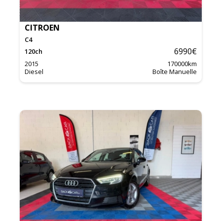
CITROEN
C4
6990
€
120
ch
2015
170000
km
Diesel
Boîte Manuelle