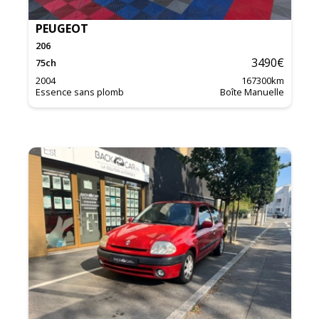
PEUGEOT
206
3490
€
75
ch
2004
167300
km
Essence sans plomb
Boîte Manuelle