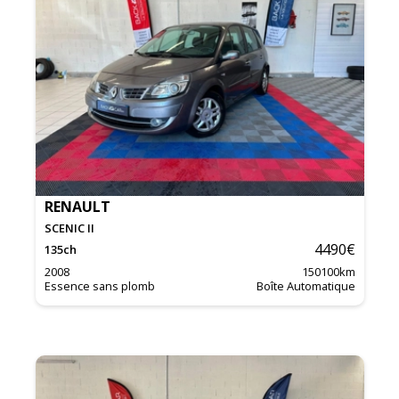
RENAULT
SCENIC II
4490
€
135
ch
2008
150100
km
Essence sans plomb
Boîte Automatique