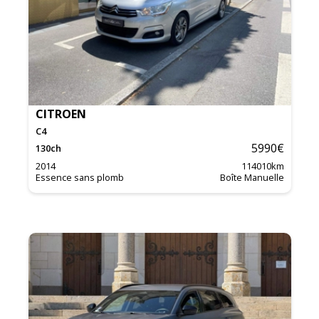
CITROEN
C4
5990
€
130
ch
2014
114010
km
Essence sans plomb
Boîte Manuelle