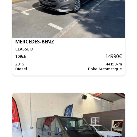
MERCEDES-BENZ
CLASSE B
14990
€
109
ch
2016
44150
km
Diesel
Boîte Automatique