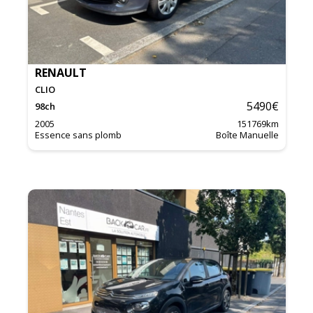
RENAULT
CLIO
5490
€
98
ch
2005
151769
km
Essence sans plomb
Boîte Manuelle