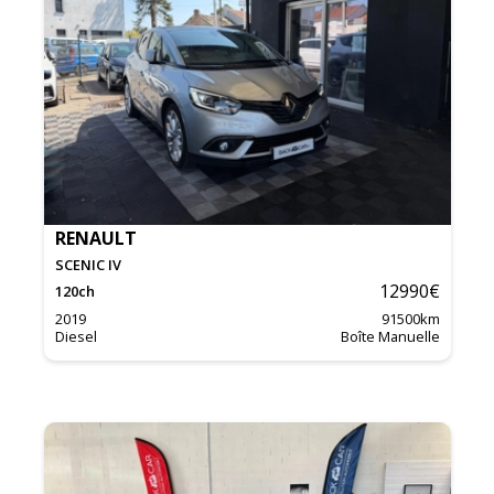
RENAULT
SCENIC IV
12990
€
120
ch
2019
91500
km
Diesel
Boîte Manuelle