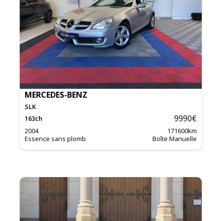
MERCEDES-BENZ
SLK
9990
€
163
ch
2004
171600
km
Essence sans plomb
Boîte Manuelle