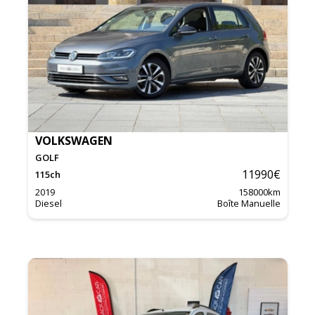
VOLKSWAGEN
GOLF
11990
€
115
ch
2019
158000
km
Diesel
Boîte Manuelle