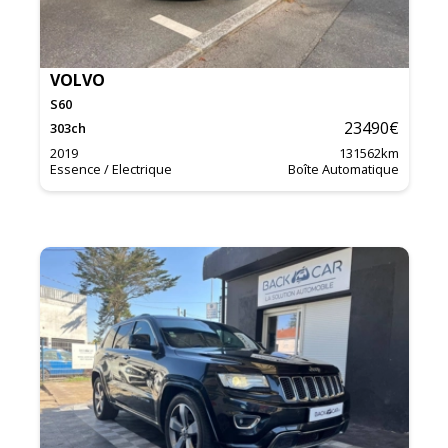
VOLVO
S60
23490
€
303
ch
2019
131562
km
Essence / Electrique
Boîte Automatique