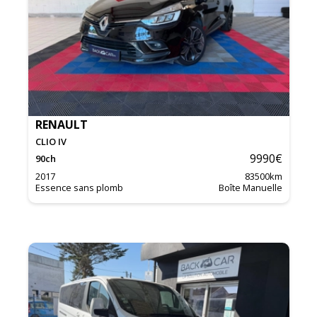
RENAULT
CLIO IV
9990
€
90
ch
2017
83500
km
Essence sans plomb
Boîte Manuelle