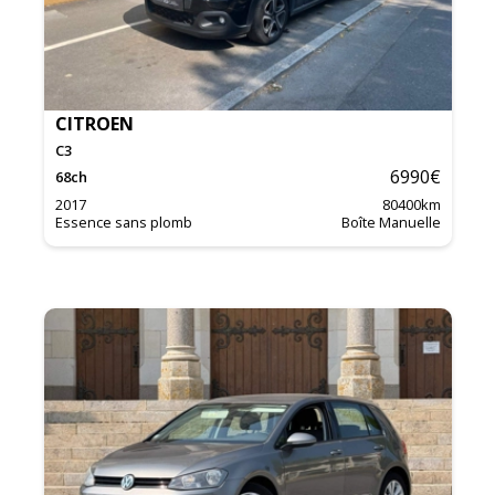
CITROEN
C3
6990
€
68
ch
2017
80400
km
Essence sans plomb
Boîte Manuelle