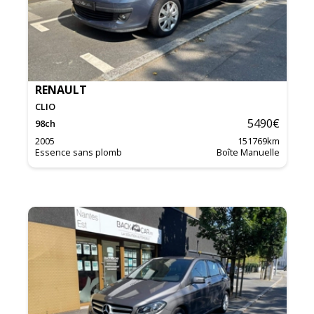
RENAULT
CLIO
5490
€
98
ch
2005
151769
km
Essence sans plomb
Boîte Manuelle