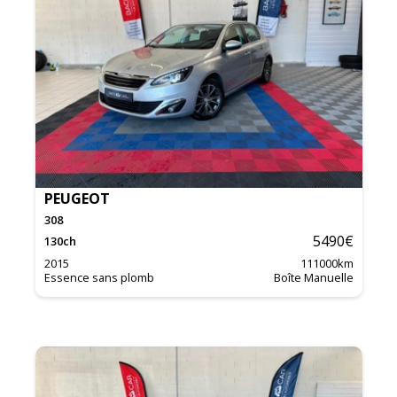
PEUGEOT
308
5490
€
130
ch
2015
111000
km
Essence sans plomb
Boîte Manuelle