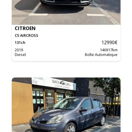
CITROEN
C5 AIRCROSS
12990
€
131
ch
2019
146917
km
Diesel
Boîte Automatique