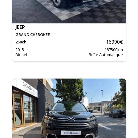
JEEP
GRAND CHEROKEE
16990
€
250
ch
2015
187500
km
Diesel
Boîte Automatique