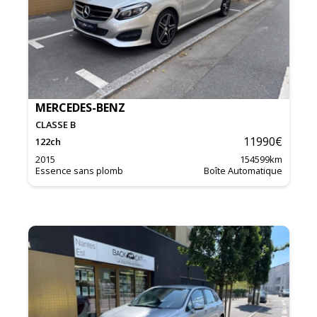
MERCEDES-BENZ
CLASSE B
11990
€
122
ch
2015
154599
km
Essence sans plomb
Boîte Automatique