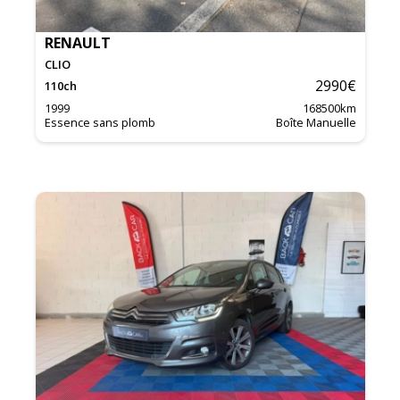
RENAULT
CLIO
2990
€
110
ch
1999
168500
km
Essence sans plomb
Boîte Manuelle