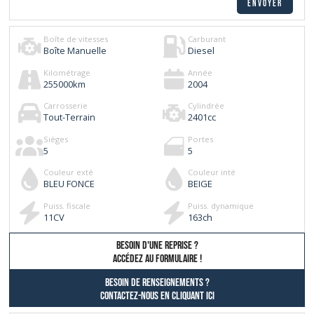
Boîte de vitesses
Carburant
Boîte Manuelle
Diesel
Kilométrage
Année
255000
km
2004
Carrosserie
Cylindrée
Tout-Terrain
2401
cc
Sièges
Portes
5
5
Couleur exté
Couleur inté
BLEU FONCE
BEIGE
Puiss. fiscale
Puiss. dynamique
11
CV
163
ch
besoin d'une reprise ?
AccÉdez au formulaire !
Besoin de renseignements ?
contactez-nous en cliquant ici