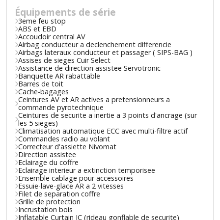
Équipements de série
3eme feu stop
ABS et EBD
Accoudoir central AV
Airbag conducteur a declenchement differencie
Airbags lateraux conducteur et passager ( SIPS-BAG )
Assises de sieges Cuir Select
Assistance de direction assistee Servotronic
Banquette AR rabattable
Barres de toit
Cache-bagages
Ceintures AV et AR actives a pretensionneurs a
commande pyrotechnique
Ceintures de securite a inertie a 3 points d'ancrage (sur
les 5 sieges)
Climatisation automatique ECC avec multi-filtre actif
Commandes radio au volant
Correcteur d'assiette Nivomat
Direction assistee
Eclairage du coffre
Eclairage interieur a extinction temporisee
Ensemble cablage pour accessoires
Essuie-lave-glace AR a 2 vitesses
Filet de separation coffre
Grille de protection
Incrustation bois
Inflatable Curtain IC (rideau gonflable de securite)