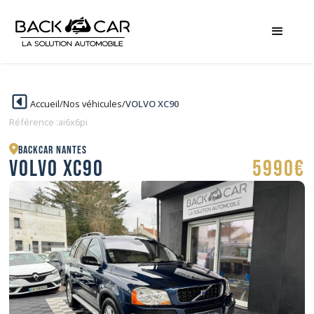
Accueil
/
Nos véhicules
/
VOLVO XC90
Référence :
ai6x6pi
BACKCAR Nantes
VOLVO XC90
5990€