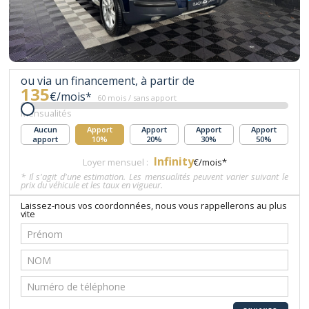
ou via un financement, à partir de
135
€/mois*
60 mois / sans apport
Mensualités
Aucun
Apport
Apport
Apport
Apport
apport
10%
20%
30%
50%
Infinity
Loyer mensuel :
€/mois*
* Il s'agit d'une estimation. Les mensualités peuvent varier suivant le
prix du véhicule et les taux en vigueur.
Laissez-nous vos coordonnées, nous vous rappellerons au plus
vite