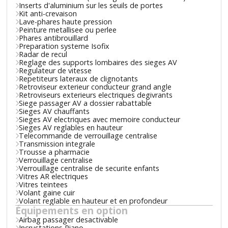
Inserts d'aluminium sur les seuils de portes
Kit anti-crevaison
Lave-phares haute pression
Peinture metallisee ou perlee
Phares antibrouillard
Preparation systeme Isofix
Radar de recul
Reglage des supports lombaires des sieges AV
Regulateur de vitesse
Repetiteurs lateraux de clignotants
Retroviseur exterieur conducteur grand angle
Retroviseurs exterieurs electriques degivrants
Siege passager AV a dossier rabattable
Sieges AV chauffants
Sieges AV electriques avec memoire conducteur
Sieges AV reglables en hauteur
Telecommande de verrouillage centralise
Transmission integrale
Trousse a pharmacie
Verrouillage centralise
Verrouillage centralise de securite enfants
Vitres AR electriques
Vitres teintees
Volant gaine cuir
Volant reglable en hauteur et en profondeur
Équipements en option
Airbag passager desactivable
Incrustations Piano