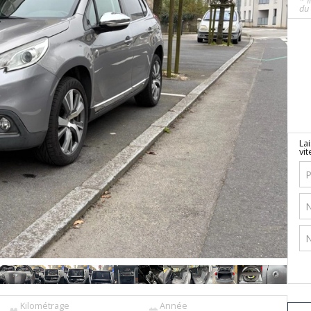
* I
du 
La
vit
Kilométrage
Année