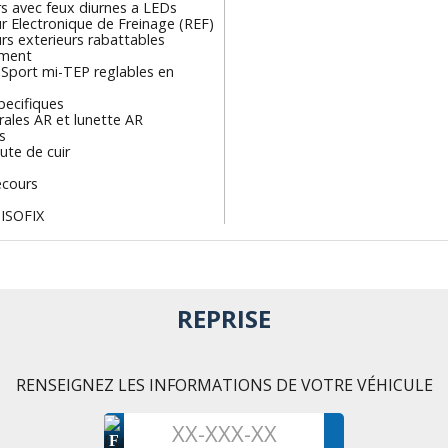
s avec feux diurnes a LEDs
r Electronique de Freinage (REF)
rs exterieurs rabattables
ement
 Sport mi-TEP reglables en
pecifiques
erales AR et lunette AR
s
ute de cuir
ecours
 ISOFIX
REPRISE
RENSEIGNEZ LES INFORMATIONS DE VOTRE VÉHICULE
F