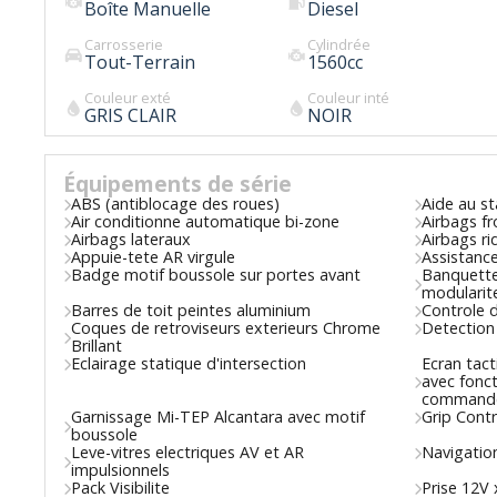
Boîte Manuelle
Diesel
Carrosserie
Cylindrée
Tout-Terrain
1560
cc
Couleur exté
Couleur inté
GRIS CLAIR
NOIR
Équipements de série
ABS (antiblocage des roues)
Aide au s
Air conditionne automatique bi-zone
Airbags f
Airbags lateraux
Airbags r
Appuie-tete AR virgule
Assistance
Badge motif boussole sur portes avant
Banquette 
modularit
Barres de toit peintes aluminium
Controle 
Coques de retroviseurs exterieurs Chrome
Detection
Brillant
Eclairage statique d'intersection
Ecran tact
avec fonct
command
Garnissage Mi-TEP Alcantara avec motif
Grip Contr
boussole
Leve-vitres electriques AV et AR
Navigatio
impulsionnels
Pack Visibilite
Prise 12V 