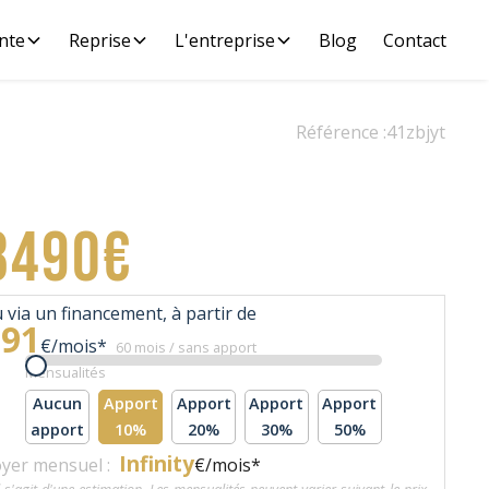
nte
Reprise
L'entreprise
Blog
Contact
Référence :
41zbjyt
8490€
 via un financement, à partir de
191
€/mois*
60 mois / sans apport
Mensualités
Aucun
Apport
Apport
Apport
Apport
apport
10%
20%
30%
50%
Infinity
yer mensuel :
€/mois*