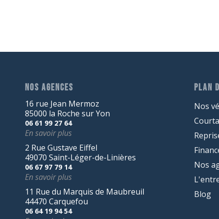
NOS AGENCES
PLAN D
16 rue Jean Mermoz
Nos vé
85000 la Roche sur Yon
Court
06 61 99 27 64
En savoir plus
Repris
2 Rue Gustave Eiffel
Finan
49070 Saint-Léger-de-Linières
Nos a
06 67 97 79 14
En savoir plus
L'entr
11 Rue du Marquis de Maubreuil
Blog
44470 Carquefou
06 64 19 94 54