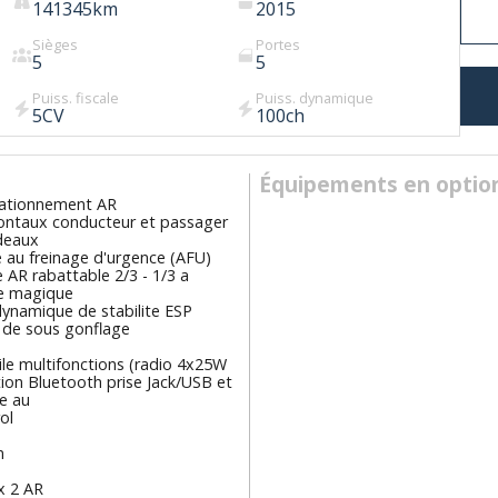
141345
km
2015
Sièges
Portes
5
5
Puiss. fiscale
Puiss. dynamique
5
CV
100
ch
Équipements en optio
tationnement AR
rontaux conducteur et passager
ideaux
 au freinage d'urgence (AFU)
AR rabattable 2/3 - 1/3 a
e magique
dynamique de stabilite ESP
 de sous gonflage
ile multifonctions (radio 4x25W
ion Bluetooth prise Jack/USB et
e au
ol
n
x 2 AR