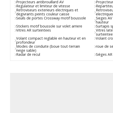
Projecteurs antibrouillard AV
Projecteur
Regulateur et limiteur de vitesse
Repartiteu
Retroviseurs exterieurs electriques et
Retroviseu
degivrants peints couleur caisse
electriqu
Seuils de portes Crossway motif boussole
Sieges AV
hauteur
Stickers motif boussole sur volet arriere
Surtapis s
Vitres AR surteintees
Vitres lat
surteintee
Volant compact reglable en hauteur et en
Volant cro
profondeur
Modes de conduite (boue tout-terrain
roue de s
neige sable)
Radar de recul
Sièges AR