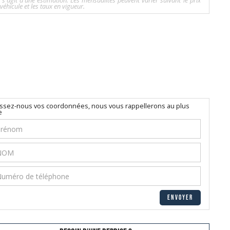
l s'agit d'une estimation. Les mensualités peuvent varier suivant le prix
véhicule et les taux en vigueur.
issez-nous vos coordonnées, nous vous rappellerons au plus
e