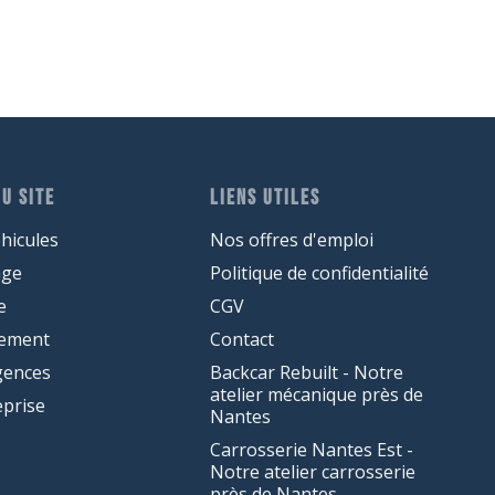
U SITE
LIENS UTILES
hicules
Nos offres d'emploi
age
Politique de confidentialité
e
CGV
cement
Contact
gences
Backcar Rebuilt - Notre
atelier mécanique près de
eprise
Nantes
Carrosserie Nantes Est -
Notre atelier carrosserie
près de Nantes