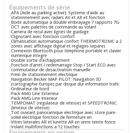
Équipements de série
APA (Aide au parking active): Systeme d'aide au
stationnement avec radars AV et AR et fonction
Boite automatique a double embrayage 7 rapports 7G-
DCT avec palettes de commande au volant
Camera de recul avec lignes de guidage
Clignotant avec fonction confort
Climatisation automatique confort THERMOTRONIC a 2
zones avec affichage digital et reglages separes
Connexion Bluetooth pour telephone portable et clavier
numerique integre
Double sortie d'echappement
Fonction d'arret / redemarrage Stop / Start ECO avec
commutateur de desactivation manuelle
Frein de stationnement electrique
Navigation Becker MAP PILOT: Navigation 3D
(cartographie Europe) par disque dur information trafic
Ordinateur de bord
Pack AMG Line Exterieur
Pack AMG Line Interieur
TEMPOMAT (regulateur de vitesse) et SPEEDTRONIC
(limiteur de vitesse)
Toit ouvrant panoramique electrique avec store pare-
soleil electrique fonction de fermeture en
Vitres laterales AR et lunette AR en verre teinte fonce
Volant multifonctions a 12 touches
Équipements en option