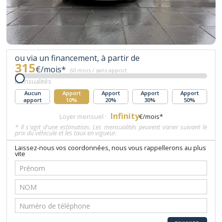
ou via un financement, à partir de
315
€/mois*
60 mois / sans apport
Mensualités
Aucun
Apport
Apport
Apport
Apport
apport
10%
20%
30%
50%
Infinity
Loyer mensuel :
€/mois*
* Il s'agit d'une estimation. Les mensualités peuvent varier suivant le
prix du véhicule et les taux en vigueur.
Laissez-nous vos coordonnées, nous vous rappellerons au plus
vite