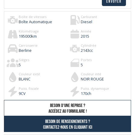
Boîte de vitesses
Carburant
Boîte Automatique
Diesel
Kilométrage
Année
195000
km
2015
Carrosserie
Cylindrée
Berline
2143
cc
Sièges
Portes
5
5
Couleur exté
Couleur inté
BLANC
NOIR ROUGE
Puiss. fiscale
Puiss. dynamique
9
CV
170
ch
besoin d'une reprise ?
AccÉdez au formulaire !
Besoin de renseignements ?
contactez-nous en cliquant ici