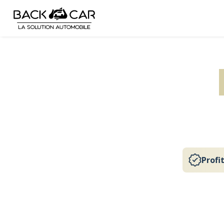
Accueil
/
Reprise La Roche-Sur-Yon
Obtenez
repri
Profi