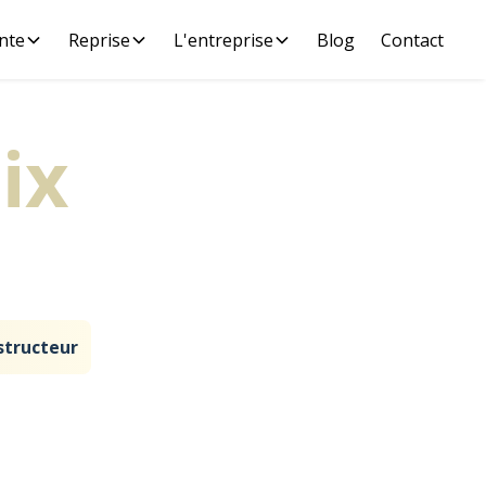
nte
Reprise
L'entreprise
Blog
Contact
ix
pour la
oiture
structeur