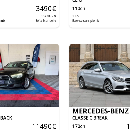
3490
€
110
ch
167300
km
1999
lomb
Boîte Manuelle
Essence sans plomb
MERCEDES-BENZ
TBACK
CLASSE C BREAK
11490
€
170
ch