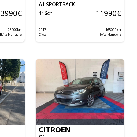
A1 SPORTBACK
13990
€
11990
€
116
ch
175000
km
2017
165000
km
Boîte Manuelle
Diesel
Boîte Manuelle
CITROEN
C4