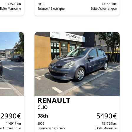
173500
km
2019
131562
km
Boîte Manuelle
Essence / Electrique
Boîte Automatique
RENAULT
CLIO
12990
€
5490
€
98
ch
146917
km
2005
151769
km
te Automatique
Essence sans plomb
Boîte Manuelle