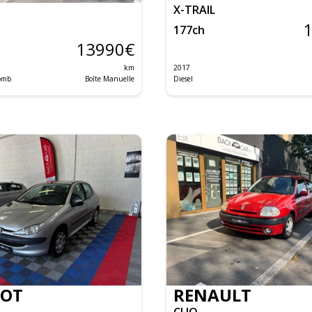
X-TRAIL
177
ch
13990
€
km
2017
lomb
Boîte Manuelle
Diesel
EOT
RENAULT
CLIO