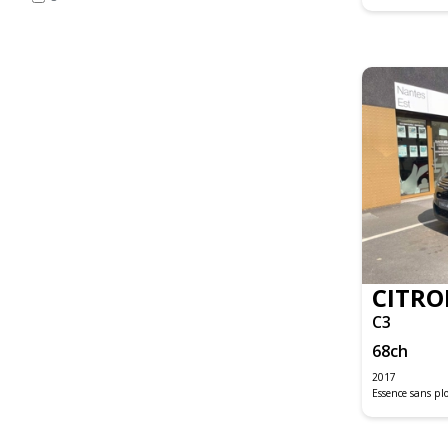
C4 PICASSO
C4 SPACETOURER BUSINESS
C5 AIRCROSS
DS3
DS5
DS5 EXECUTIVE
GRAND C4 PICASSO
JUMPER FOURGON
JUMPY FOURGON
LOGAN MCV
SANDERO
CITRO
DS4
C3
DS5
68
ch
500C
2017
Essence sans p
500X MY19
C-MAX
FIESTA