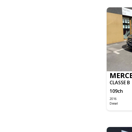
FOCUS
TOURNEO CUSTOM
TRANSIT FOURGON
TRANSIT FOURGON CABINE APPROFONDIE
CIVIC TYPE R
I30 SW
IX20
TUCSON
DAILY CLASSE S FOURGON
F-PACE
MERCE
XE
CLASSE B
XK8
109
ch
GRAND CHEROKEE
2016
Diesel
STONIC
RANGE ROVER
IS