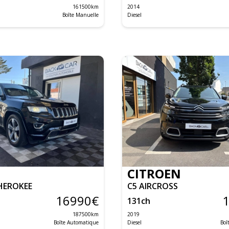
161500
km
2014
Boîte Manuelle
Diesel
CITROEN
HEROKEE
C5 AIRCROSS
16990
€
131
ch
187500
km
2019
Boîte Automatique
Diesel
Boî