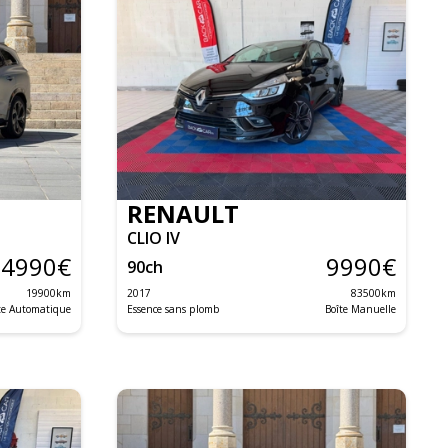
RENAULT
CLIO IV
34990
€
9990
€
90
ch
19900
km
2017
83500
km
te Automatique
Essence sans plomb
Boîte Manuelle