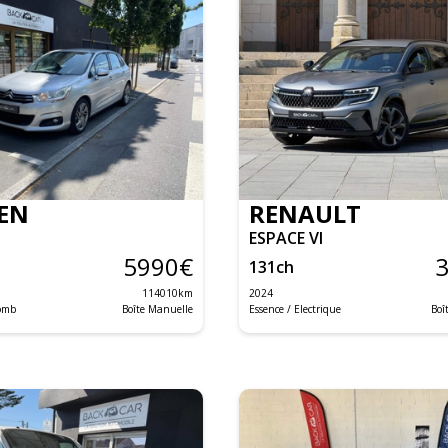
EN
RENAULT
ESPACE VI
5990
€
131
ch
114010
km
2024
lomb
Boîte Manuelle
Essence / Electrique
Boî