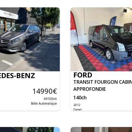
FORD
DES-BENZ
TRANSIT FOURGON CABI
APPROFONDIE
14990
€
140
ch
44150
km
Boîte Automatique
2012
Diesel