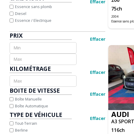
A1 SPORTBACK
Effacer
JAGUAR
Essence sans plomb
75
ch
A3
JEEP
Diesel
A3 BERLINE BUSINESS
KIA
2004
Essence / Electrique
Essence sans p
A3 SPORTBACK
LAND ROVER
A4 ALLROAD QUATTRO
LEXUS
PRIX
A4 AVANT
MAZDA
Effacer
A4 CABRIOLET
MERCEDES-BENZ
A5
MINI
A5 CABRIOLET
NISSAN
A5 SPORTBACK
OPEL
KILOMÉTRAGE
Q2
PEUGEOT
Effacer
Q3
PORSCHE
Q5
RENAULT
BOITE DE VITESSE
Q8
SEAT
Effacer
SQ5
SKODA
Boîte Manuelle
TT COUPE
SUZUKI
Boîte Automatique
AUDI
TOYOTA
TYPE DE VÉHICULE
Effacer
VOLKSWAGEN
A3 SPOR
Tout-Terrain
M3 CABRIOLET E93
VOLVO
116
ch
Berline
SERIE 1 CABRIOLET E88