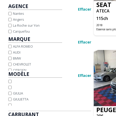
SEAT
AGENCE
Effacer
ATECA
Nantes
115
ch
Angers
La Roche sur Yon
2018
Essence sans p
Carquefou
MARQUE
Effacer
ALFA ROMEO
AUDI
BMW
CHEVROLET
CITROEN
MODÈLE
Effacer
DACIA
DS
FIAT
GIULIA
FORD
GIULIETTA
HONDA
HYUNDAI
PEUG
IVECO
CARBURANT
206