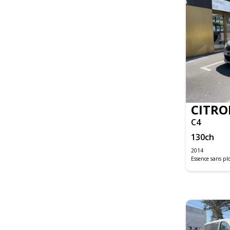
CX-30
MAZDA2
MAZDA3
CLASSE A
CLASSE B
CLASSE C
CLASSE C BREAK
CLASSE C COUPE
CITRO
CLASSE GLA
C4
CLASSE GLA BUSINESS
GLB
130
ch
GLC
2014
GLE COUPE
Essence sans p
SLK
VITO FOURGON
CABRIOLET F57
CLUBMAN R55
HATCH 5 PORTES F55