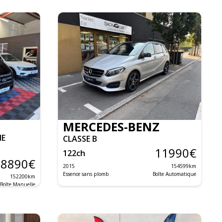
MERCEDES-BENZ
NE
CLASSE B
11990
€
122
ch
8890
€
2015
154599
km
Essence sans plomb
Boîte Automatique
152200
km
Boîte Manuelle