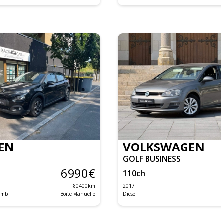
EN
VOLKSWAGEN
GOLF BUSINESS
6990
€
110
ch
80400
km
2017
lomb
Boîte Manuelle
Diesel