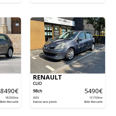
RENAULT
CLIO
8490
€
5490
€
98
ch
182500
km
2005
151769
km
Boîte Manuelle
Essence sans plomb
Boîte Manuelle