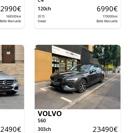
2990
€
6990
€
120
ch
168500
km
2015
170000
km
Boîte Manuelle
Diesel
Boîte Manuelle
VOLVO
S60
12490
€
23490
€
303
ch