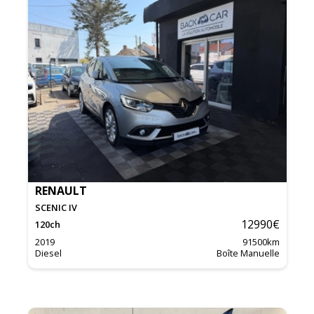
RENAULT
SCENIC IV
12990
€
120
ch
2019
91500
km
Diesel
Boîte Manuelle