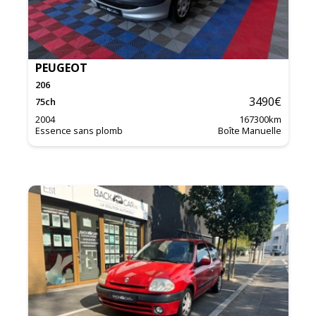
PEUGEOT
206
3490
€
75
ch
2004
167300
km
Essence sans plomb
Boîte Manuelle