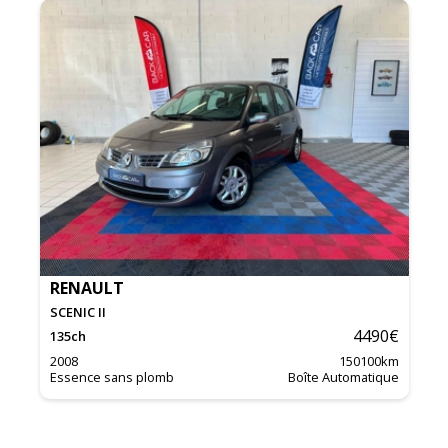
RENAULT
SCENIC II
4490
€
135
ch
2008
150100
km
Essence sans plomb
Boîte Automatique