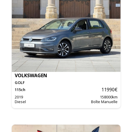
VOLKSWAGEN
GOLF
11990
€
115
ch
2019
158000
km
Diesel
Boîte Manuelle