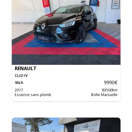
RENAULT
CLIO IV
9990
€
90
ch
2017
83500
km
Essence sans plomb
Boîte Manuelle