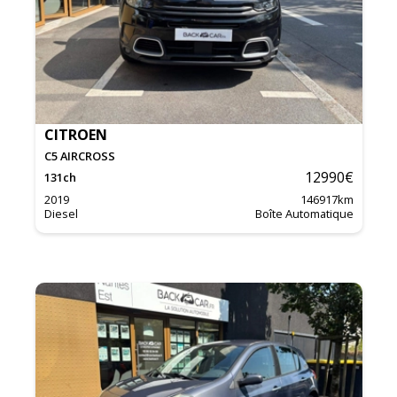
CITROEN
C5 AIRCROSS
12990
€
131
ch
2019
146917
km
Diesel
Boîte Automatique