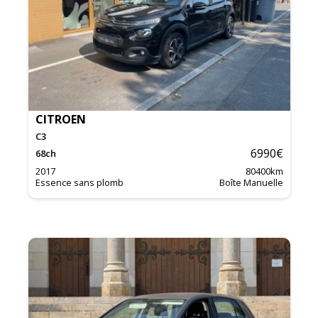
CITROEN
C3
6990
€
68
ch
2017
80400
km
Essence sans plomb
Boîte Manuelle