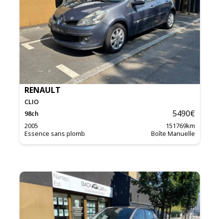
RENAULT
CLIO
5490
€
98
ch
2005
151769
km
Essence sans plomb
Boîte Manuelle