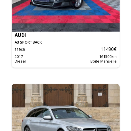
AUDI
A3 SPORTBACK
11490
€
116
ch
2017
161500
km
Diesel
Boîte Manuelle