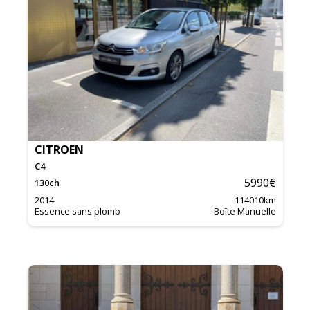
CITROEN
C4
5990
€
130
ch
2014
114010
km
Essence sans plomb
Boîte Manuelle