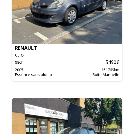
RENAULT
CLIO
5490
€
98
ch
2005
151769
km
Essence sans plomb
Boîte Manuelle