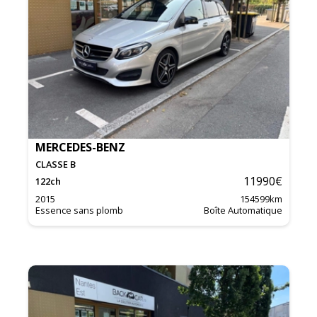
MERCEDES-BENZ
CLASSE B
11990
€
122
ch
2015
154599
km
Essence sans plomb
Boîte Automatique