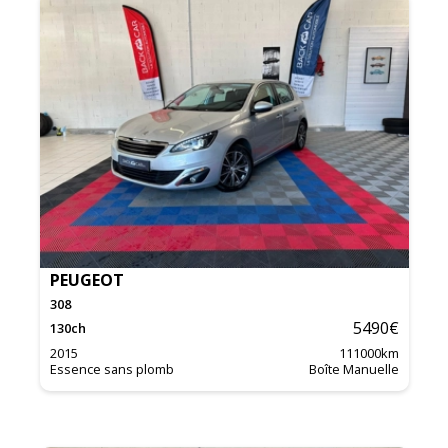
PEUGEOT
308
5490
€
130
ch
2015
111000
km
Essence sans plomb
Boîte Manuelle