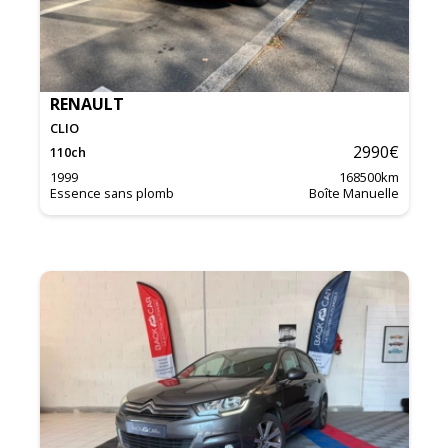
RENAULT
CLIO
2990
€
110
ch
1999
168500
km
Essence sans plomb
Boîte Manuelle