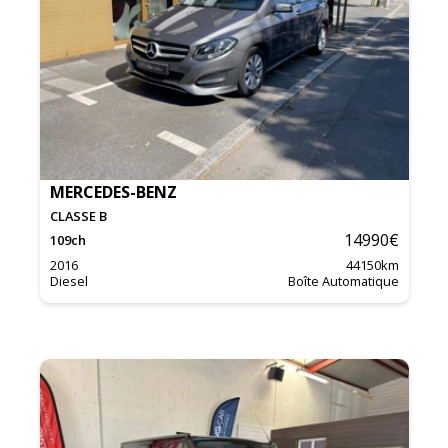
MERCEDES-BENZ
CLASSE B
14990
€
109
ch
2016
44150
km
Diesel
Boîte Automatique