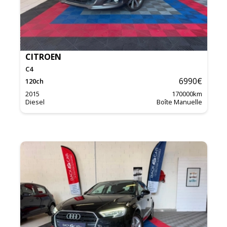
CITROEN
C4
6990
€
120
ch
2015
170000
km
Diesel
Boîte Manuelle