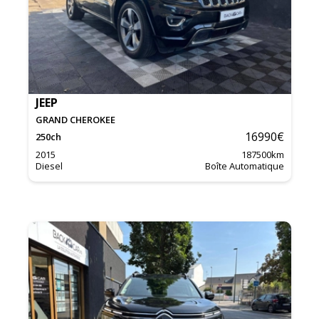
JEEP
GRAND CHEROKEE
16990
€
250
ch
2015
187500
km
Diesel
Boîte Automatique