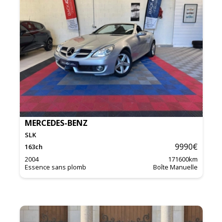
MERCEDES-BENZ
SLK
9990
€
163
ch
2004
171600
km
Essence sans plomb
Boîte Manuelle