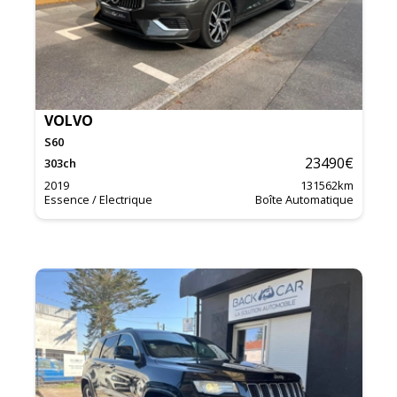
VOLVO
S60
23490
€
303
ch
2019
131562
km
Essence / Electrique
Boîte Automatique