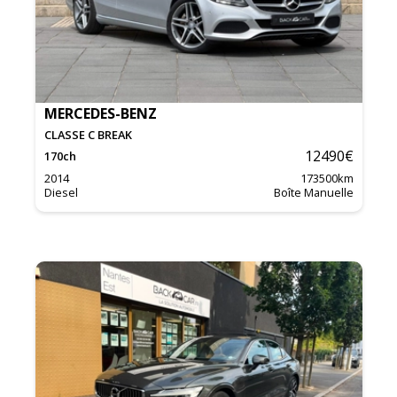
MERCEDES-BENZ
CLASSE C BREAK
12490
€
170
ch
2014
173500
km
Diesel
Boîte Manuelle