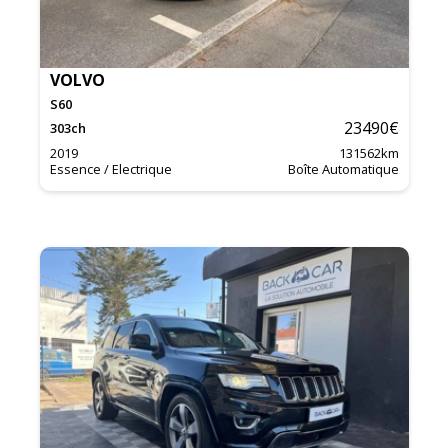
VOLVO
S60
23490
€
303
ch
2019
131562
km
Essence / Electrique
Boîte Automatique