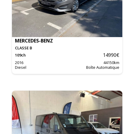
MERCEDES-BENZ
CLASSE B
14990
€
109
ch
2016
44150
km
Diesel
Boîte Automatique