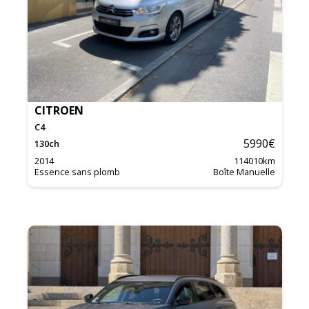
CITROEN
C4
5990
€
130
ch
2014
114010
km
Essence sans plomb
Boîte Manuelle