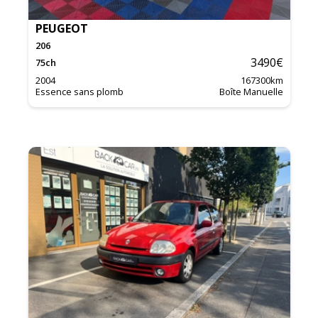
PEUGEOT
206
3490
€
75
ch
2004
167300
km
Essence sans plomb
Boîte Manuelle