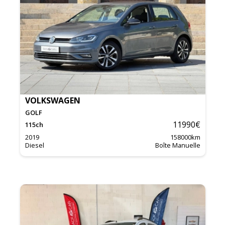
VOLKSWAGEN
GOLF
11990
€
115
ch
2019
158000
km
Diesel
Boîte Manuelle