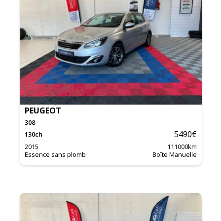
PEUGEOT
308
5490
€
130
ch
2015
111000
km
Essence sans plomb
Boîte Manuelle