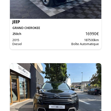
JEEP
GRAND CHEROKEE
16990
€
250
ch
2015
187500
km
Diesel
Boîte Automatique