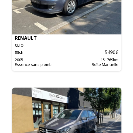
RENAULT
CLIO
5490
€
98
ch
2005
151769
km
Essence sans plomb
Boîte Manuelle