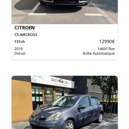
CITROEN
C5 AIRCROSS
12990
€
131
ch
2019
146917
km
Diesel
Boîte Automatique