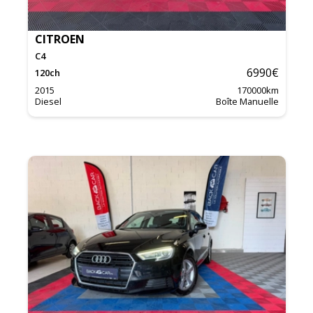
CITROEN
C4
6990
€
120
ch
2015
170000
km
Diesel
Boîte Manuelle