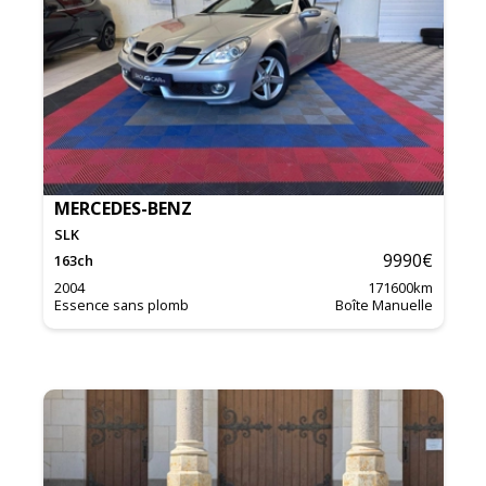
MERCEDES-BENZ
SLK
9990
€
163
ch
2004
171600
km
Essence sans plomb
Boîte Manuelle