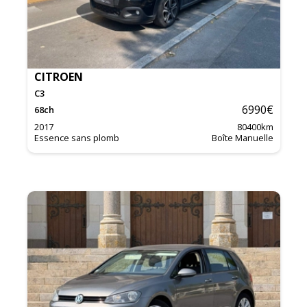
CITROEN
C3
6990
€
68
ch
2017
80400
km
Essence sans plomb
Boîte Manuelle