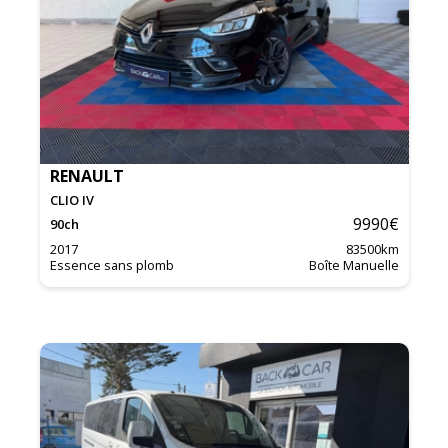
RENAULT
CLIO IV
9990
€
90
ch
2017
83500
km
Essence sans plomb
Boîte Manuelle