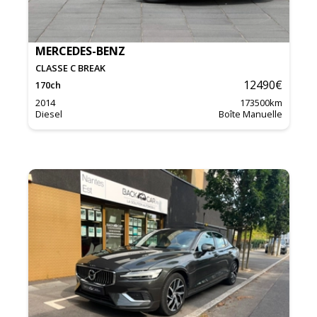
MERCEDES-BENZ
CLASSE C BREAK
12490
€
170
ch
2014
173500
km
Diesel
Boîte Manuelle