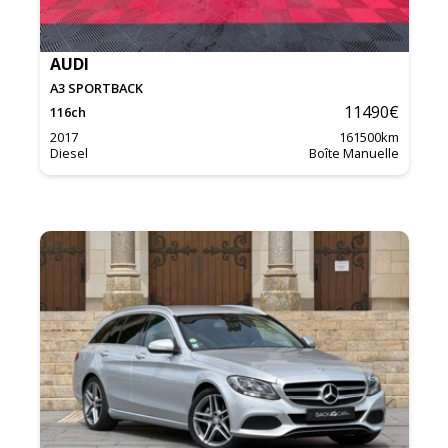
AUDI
A3 SPORTBACK
11490
€
116
ch
2017
161500
km
Diesel
Boîte Manuelle