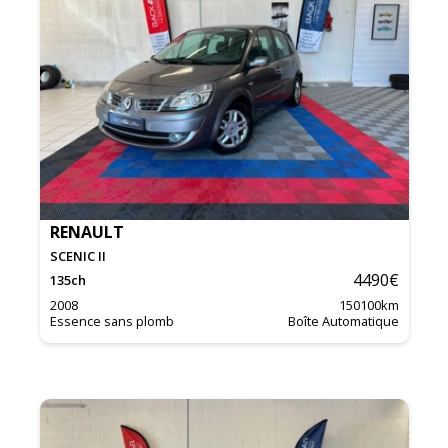
RENAULT
SCENIC II
4490
€
135
ch
2008
150100
km
Essence sans plomb
Boîte Automatique