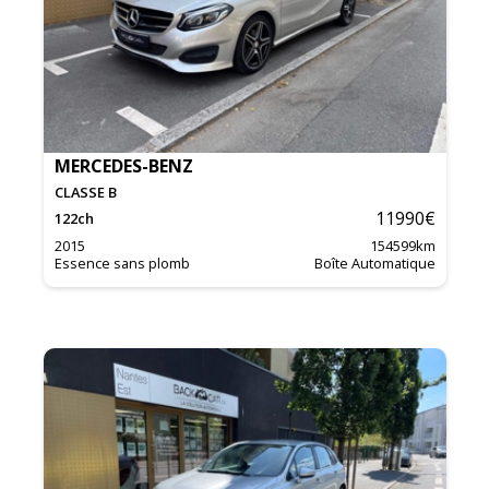
MERCEDES-BENZ
CLASSE B
11990
€
122
ch
2015
154599
km
Essence sans plomb
Boîte Automatique