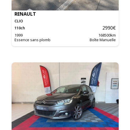
RENAULT
CLIO
2990
€
110
ch
1999
168500
km
Essence sans plomb
Boîte Manuelle