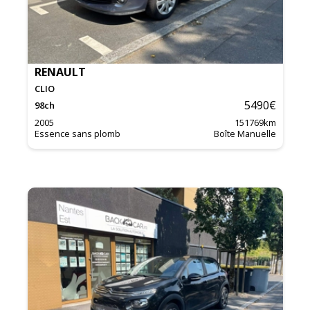
RENAULT
CLIO
5490
€
98
ch
2005
151769
km
Essence sans plomb
Boîte Manuelle