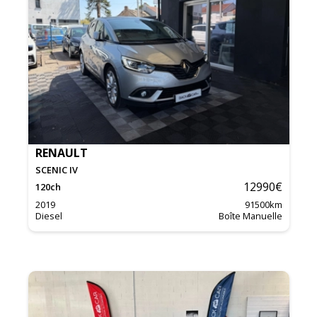
RENAULT
SCENIC IV
12990
€
120
ch
2019
91500
km
Diesel
Boîte Manuelle