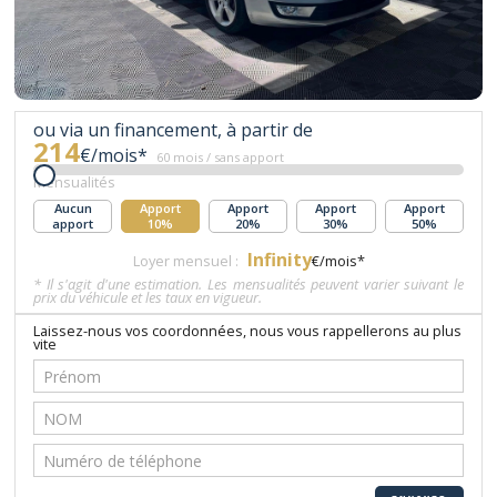
ou via un financement, à partir de
214
€/mois*
60 mois / sans apport
Mensualités
Aucun
Apport
Apport
Apport
Apport
apport
10%
20%
30%
50%
Infinity
Loyer mensuel :
€/mois*
* Il s'agit d'une estimation. Les mensualités peuvent varier suivant le
prix du véhicule et les taux en vigueur.
Laissez-nous vos coordonnées, nous vous rappellerons au plus
vite