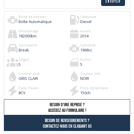
Boîte de vitesses
Carburant
Boîte Automatique
Diesel
Kilométrage
Année
182000
km
2014
Carrosserie
Cylindrée
Break
1968
cc
Sièges
Portes
5
5
Couleur exté
Couleur inté
GRIS CLAIR
NOIR
Puiss. fiscale
Puiss. dynamique
8
CV
150
ch
besoin d'une reprise ?
AccÉdez au formulaire !
Besoin de renseignements ?
contactez-nous en cliquant ici