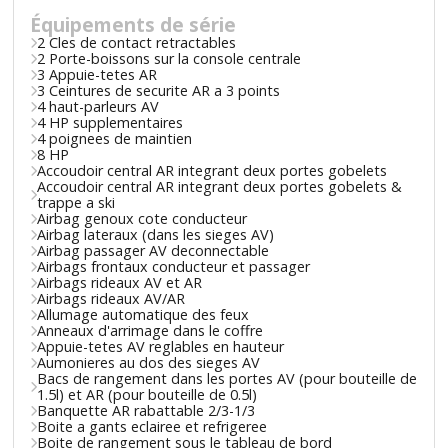
Équipements de série
2 Cles de contact retractables
2 Porte-boissons sur la console centrale
3 Appuie-tetes AR
3 Ceintures de securite AR a 3 points
4 haut-parleurs AV
4 HP supplementaires
4 poignees de maintien
8 HP
Accoudoir central AR integrant deux portes gobelets
Accoudoir central AR integrant deux portes gobelets &
trappe a ski
Airbag genoux cote conducteur
Airbag lateraux (dans les sieges AV)
Airbag passager AV deconnectable
Airbags frontaux conducteur et passager
Airbags rideaux AV et AR
Airbags rideaux AV/AR
Allumage automatique des feux
Anneaux d'arrimage dans le coffre
Appuie-tetes AV reglables en hauteur
Aumonieres au dos des sieges AV
Bacs de rangement dans les portes AV (pour bouteille de
1.5l) et AR (pour bouteille de 0.5l)
Banquette AR rabattable 2/3-1/3
Boite a gants eclairee et refrigeree
Boite de rangement sous le tableau de bord