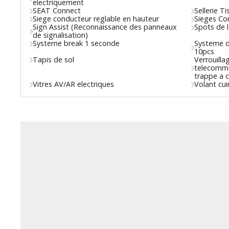
electriquement
SEAT Connect
Sellerie Ti
Siege conducteur reglable en hauteur
Sieges Co
Sign Assist (Reconnaissance des panneaux
Spots de 
de signalisation)
Systeme break 1 seconde
Systeme de
10pcs
Tapis de sol
Verrouilla
telecomma
trappe a 
Vitres AV/AR electriques
Volant cui