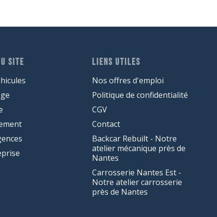
U SITE
LIENS UTILES
hicules
Nos offres d'emploi
age
Politique de confidentialité
e
CGV
cement
Contact
gences
Backcar Rebuilt - Notre
atelier mécanique près de
eprise
Nantes
Carrosserie Nantes Est -
Notre atelier carrosserie
près de Nantes