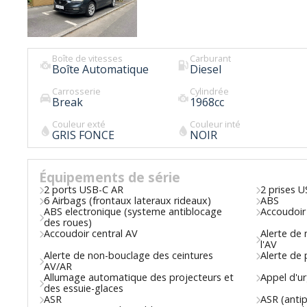
Boîte de vitesses
Carburant
Boîte Automatique
Diesel
Carrosserie
Cylindrée
Break
1968
cc
Couleur exté
Couleur inté
GRIS FONCE
NOIR
Équipements de série
2 ports USB-C AR
2 prises 
6 Airbags (frontaux lateraux rideaux)
ABS
ABS electronique (systeme antiblocage
Accoudoir
des roues)
Accoudoir central AV
Alerte de 
l'AV
Alerte de non-bouclage des ceintures
Alerte de
AV/AR
Allumage automatique des projecteurs et
Appel d'u
des essuie-glaces
ASR
ASR (anti