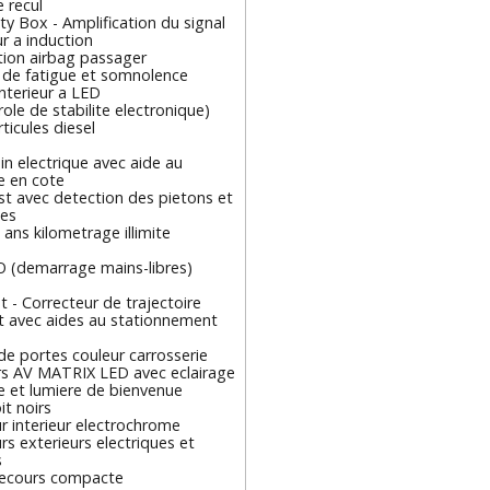
 recul
ty Box - Amplification du signal
r a induction
tion airbag passager
 de fatigue et somnolence
interieur a LED
ole de stabilite electronique)
rticules diesel
in electrique avec aide au
 en cote
st avec detection des pietons et
tes
 ans kilometrage illimite
O (demarrage mains-libres)
t - Correcteur de trajectoire
t avec aides au stationnement
e portes couleur carrosserie
rs AV MATRIX LED avec eclairage
 et lumiere de bienvenue
it noirs
r interieur electrochrome
rs exterieurs electriques et
s
ecours compacte