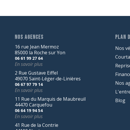
NOS AGENCES
PLAN D
16 rue Jean Mermoz
Nos vé
85000 la Roche sur Yon
Court
06 61 99 27 64
En savoir plus
Repris
2 Rue Gustave Eiffel
Finan
49070 Saint-Léger-de-Linières
Nos a
06 67 97 79 14
En savoir plus
L'entr
11 Rue du Marquis de Maubreuil
Blog
44470 Carquefou
06 64 19 94 54
En savoir plus
41 Rue de la Contrie