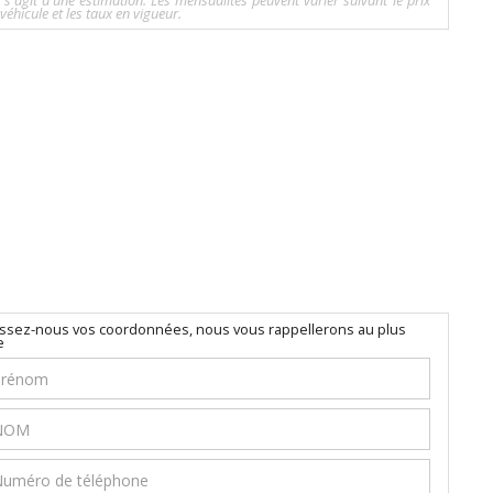
l s'agit d'une estimation. Les mensualités peuvent varier suivant le prix
véhicule et les taux en vigueur.
issez-nous vos coordonnées, nous vous rappellerons au plus
e