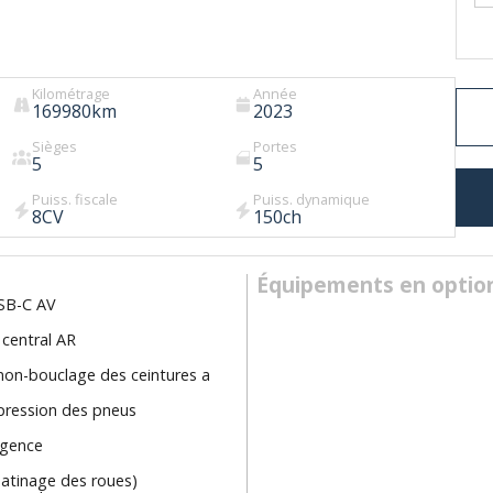
Kilométrage
Année
169980
km
2023
Sièges
Portes
5
5
Puiss. fiscale
Puiss. dynamique
8
CV
150
ch
Équipements en optio
USB-C AV
 central AR
non-bouclage des ceintures a
 pression des pneus
rgence
patinage des roues)