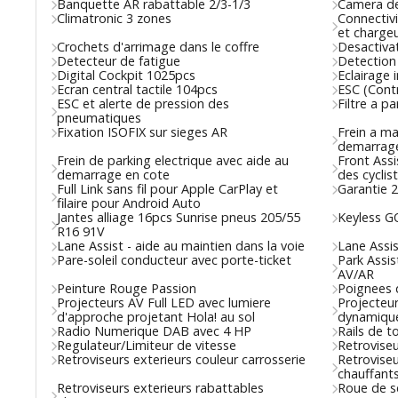
Banquette AR rabattable 2/3-1/3
Camera de
Climatronic 3 zones
Connectivi
et chargeu
Crochets d'arrimage dans le coffre
Desactiva
Detecteur de fatigue
Detection
Digital Cockpit 1025pcs
Eclairage 
Ecran central tactile 104pcs
ESC (Contr
ESC et alerte de pression des
Filtre a pa
pneumatiques
Fixation ISOFIX sur sieges AR
Frein a ma
demarrage
Frein de parking electrique avec aide au
Front Assi
demarrage en cote
des cyclis
Full Link sans fil pour Apple CarPlay et
Garantie 2
filaire pour Android Auto
Jantes alliage 16pcs Sunrise pneus 205/55
Keyless G
R16 91V
Lane Assist - aide au maintien dans la voie
Lane Assis
Pare-soleil conducteur avec porte-ticket
Park Assis
AV/AR
Peinture Rouge Passion
Poignees d
Projecteurs AV Full LED avec lumiere
Projecteu
d'approche projetant Hola! au sol
dynamique
Radio Numerique DAB avec 4 HP
Rails de to
Regulateur/Limiteur de vitesse
Retroviseu
Retroviseurs exterieurs couleur carrosserie
Retroviseu
chauffant
Retroviseurs exterieurs rabattables
Roue de s