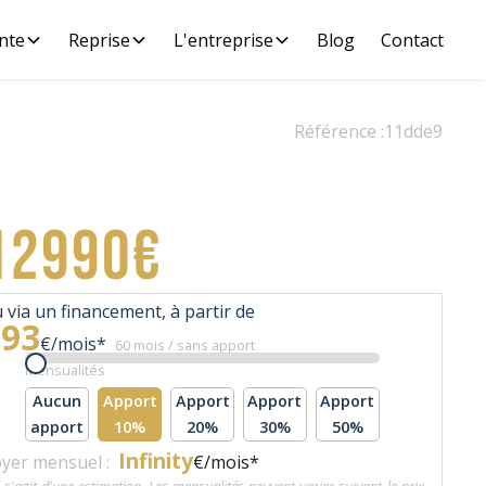
nte
Reprise
L'entreprise
Blog
Contact
Référence :
11dde9
12990€
 via un financement, à partir de
293
€/mois*
60 mois / sans apport
Mensualités
Aucun
Apport
Apport
Apport
Apport
apport
10%
20%
30%
50%
Infinity
yer mensuel :
€/mois*