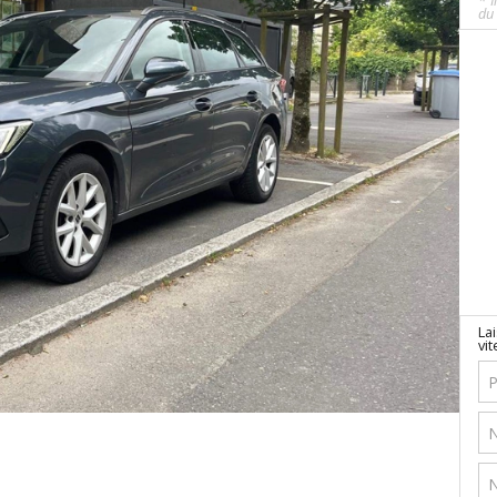
* I
du 
La
vit