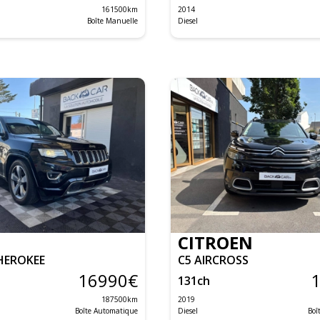
161500
km
2014
Boîte Manuelle
Diesel
CITROEN
HEROKEE
C5 AIRCROSS
16990
€
131
ch
187500
km
2019
Boîte Automatique
Diesel
Boî