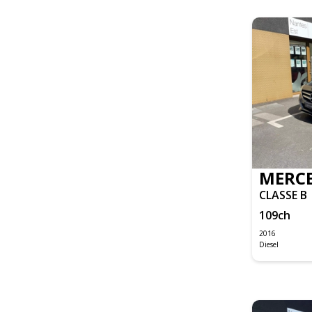
FOCUS
TOURNEO CUSTOM
TRANSIT FOURGON
TRANSIT FOURGON CABINE APPROFONDIE
CIVIC TYPE R
I30 SW
IX20
TUCSON
DAILY CLASSE S FOURGON
F-PACE
MERCE
XE
CLASSE B
XK8
109
ch
GRAND CHEROKEE
2016
Diesel
STONIC
RANGE ROVER
IS