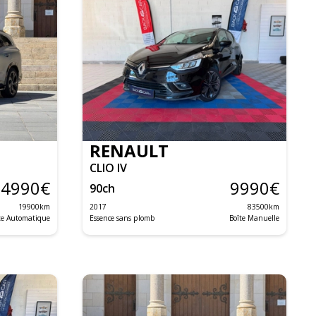
RENAULT
CLIO IV
34990
€
9990
€
90
ch
19900
km
2017
83500
km
te Automatique
Essence sans plomb
Boîte Manuelle