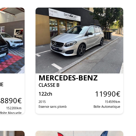
MERCEDES-BENZ
NE
CLASSE B
11990
€
122
ch
8890
€
2015
154599
km
Essence sans plomb
Boîte Automatique
152200
km
Boîte Manuelle