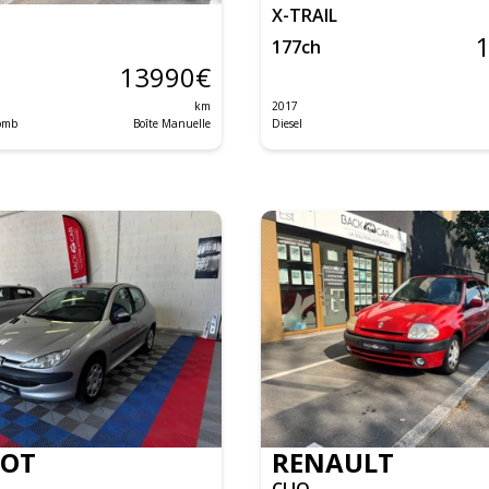
X-TRAIL
177
ch
13990
€
km
2017
lomb
Boîte Manuelle
Diesel
EOT
RENAULT
CLIO