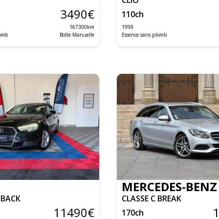
3490
€
110
ch
167300
km
1999
lomb
Boîte Manuelle
Essence sans plomb
MERCEDES-BENZ
TBACK
CLASSE C BREAK
11490
€
170
ch