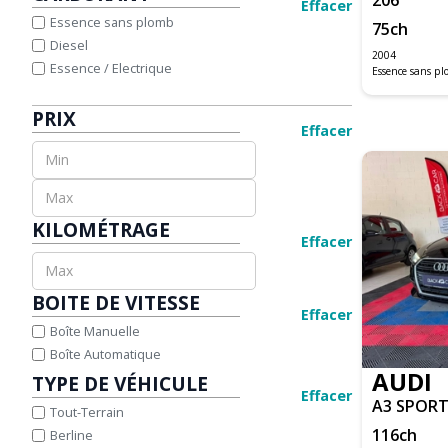
A1 SPORTBACK
Effacer
JAGUAR
Essence sans plomb
75
ch
A3
JEEP
Diesel
A3 BERLINE BUSINESS
KIA
2004
Essence / Electrique
Essence sans p
A3 SPORTBACK
LAND ROVER
A4 ALLROAD QUATTRO
LEXUS
PRIX
A4 AVANT
MAZDA
Effacer
A4 CABRIOLET
MERCEDES-BENZ
A5
MINI
A5 CABRIOLET
NISSAN
A5 SPORTBACK
OPEL
KILOMÉTRAGE
Q2
PEUGEOT
Effacer
Q3
PORSCHE
Q5
RENAULT
BOITE DE VITESSE
Q8
SEAT
Effacer
SQ5
SKODA
Boîte Manuelle
TT COUPE
SUZUKI
Boîte Automatique
AUDI
TOYOTA
TYPE DE VÉHICULE
Effacer
VOLKSWAGEN
A3 SPOR
Tout-Terrain
M3 CABRIOLET E93
VOLVO
116
ch
Berline
SERIE 1 CABRIOLET E88