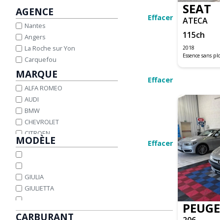
SEAT
AGENCE
Effacer
ATECA
Nantes
115
ch
Angers
La Roche sur Yon
2018
Essence sans p
Carquefou
MARQUE
Effacer
ALFA ROMEO
AUDI
BMW
CHEVROLET
CITROEN
MODÈLE
Effacer
DACIA
DS
FIAT
GIULIA
FORD
GIULIETTA
HONDA
HYUNDAI
PEUG
IVECO
CARBURANT
206