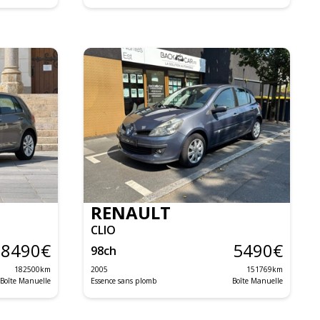
RENAULT
CLIO
8490
€
5490
€
98
ch
182500
km
2005
151769
km
Boîte Manuelle
Essence sans plomb
Boîte Manuelle