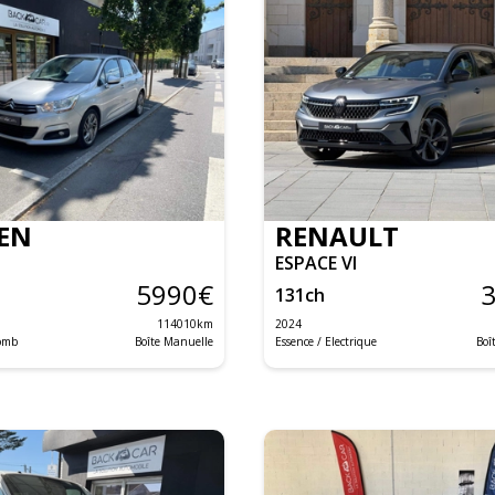
EN
RENAULT
ESPACE VI
5990
€
131
ch
114010
km
2024
lomb
Boîte Manuelle
Essence / Electrique
Boî