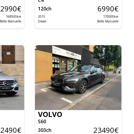
2990
€
6990
€
120
ch
168500
km
2015
170000
km
Boîte Manuelle
Diesel
Boîte Manuelle
VOLVO
S60
12490
€
23490
€
303
ch