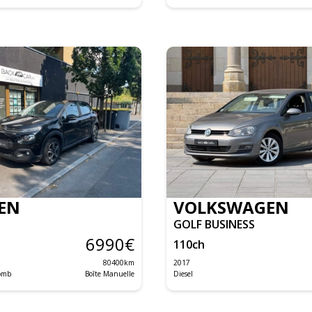
EN
VOLKSWAGEN
GOLF BUSINESS
6990
€
110
ch
80400
km
2017
lomb
Boîte Manuelle
Diesel