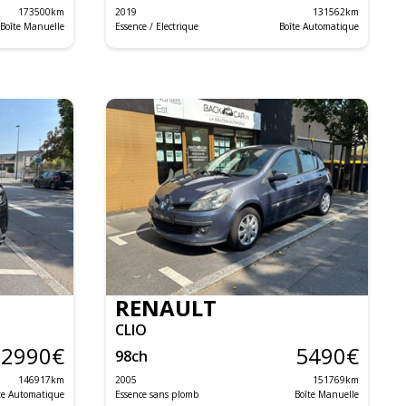
173500
km
2019
131562
km
Boîte Manuelle
Essence / Electrique
Boîte Automatique
RENAULT
CLIO
12990
€
5490
€
98
ch
146917
km
2005
151769
km
te Automatique
Essence sans plomb
Boîte Manuelle