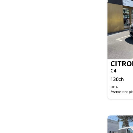
CX-30
MAZDA2
MAZDA3
CLASSE A
CLASSE B
CLASSE C
CLASSE C BREAK
CLASSE C COUPE
CITRO
CLASSE GLA
C4
CLASSE GLA BUSINESS
GLB
130
ch
GLC
2014
GLE COUPE
Essence sans p
SLK
VITO FOURGON
CABRIOLET F57
CLUBMAN R55
HATCH 5 PORTES F55