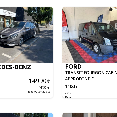
FORD
DES-BENZ
TRANSIT FOURGON CABI
APPROFONDIE
14990
€
140
ch
44150
km
Boîte Automatique
2012
Diesel