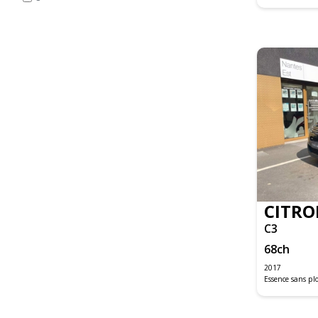
C4 PICASSO
C4 SPACETOURER BUSINESS
C5 AIRCROSS
DS3
DS5
DS5 EXECUTIVE
GRAND C4 PICASSO
JUMPER FOURGON
JUMPY FOURGON
LOGAN MCV
SANDERO
CITRO
DS4
C3
DS5
68
ch
500C
2017
Essence sans p
500X MY19
C-MAX
FIESTA