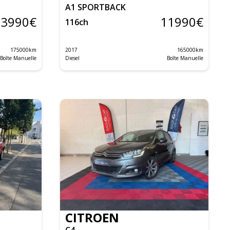
A1 SPORTBACK
13990
€
11990
€
116
ch
175000
km
2017
165000
km
Boîte Manuelle
Diesel
Boîte Manuelle
CITROEN
C4