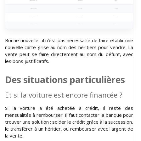
Certificat de non-gage (moins de 15 jours)
Sur histovec.interieur.gouv.fr
Dans tous les cas
Autorisation signée par tous les héritiers
Rédigée par les héritiers
Si plusieurs héritiers
Déclaration que la voiture n'a pas roulé
Rédigée par les héritiers
Si +3 mois sans rouler
Contrôle technique récent (moins de 6 mois)
Centre de contrôle technique
Si voiture de +4 ans
Bonne nouvelle : il n'est pas nécessaire de faire établir une
nouvelle carte grise au nom des héritiers pour vendre. La
vente peut se faire directement au nom du défunt, avec
les bons justificatifs.
Des situations particulières
Et si la voiture est encore financée ?
Si la voiture a été achetée à crédit, il reste des
mensualités à rembourser. Il faut contacter la banque pour
trouver une solution : solder le crédit grâce à la succession,
le transférer à un héritier, ou rembourser avec l'argent de
la vente.