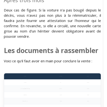
Deux cas de figure. Si la voiture n'a pas bougé depuis le
décès, vous n'avez pas non plus à la réimmatriculer, il
faudra juste fournir une attestation sur l'honneur qui le
confirme. En revanche, si elle a circulé, une nouvelle carte
grise au nom d'un héritier devient obligatoire avant de
pouvoir vendre.
Les documents à rassembler
Voici ce qu'il faut avoir en main pour conclure la vente :
Document
Où l'obtenir ?
Quand ?
Acte de décès officiel
Mairie
Dans tous les cas
Preuve que vous êtes bien héritier (certificat d’hérédité ou acte de notoriété)
Mairie ou notaire
Dans tous les cas
Carte grise barrée et signée
Par les héritiers
Dans tous les cas
Certificat de vente (Cerfa n° 15776*02)
Par les héritiers
Dans tous les cas