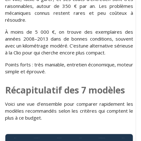
raisonnables, autour de 350 € par an. Les problèmes
mécaniques connus restent rares et peu coûteux à
résoudre.
À moins de 5 000 €, on trouve des exemplaires des
années 2008–2013 dans de bonnes conditions, souvent
avec un kilométrage modéré. C'estune alternative sérieuse
à la Clio pour qui cherche encore plus compact.
Points forts : très maniable, entretien économique, moteur
simple et éprouvé.
Récapitulatif des 7 modèles
Voici une vue d’ensemble pour comparer rapidement les
modèles recommandés selon les critères qui comptent le
plus à ce budget.
Modèle
Années conseillées
Moteur conseillé
Carburant
Consommation (indicatif)
Prix moyen