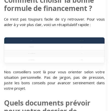
Comment choisir la bonne
formule de financement ?
Ce n'est pas toujours facile de s'y retrouver. Pour vous
aider à y voir plus clair, voici un récapitulatif rapide :
Votre situation
La formule adaptée
Vous changez souvent de voiture
LDD
Vous voulez garder la possibilité d'acheter plus tard
LOA
Vous voulez être propriétaire tout de suite
Crédit classique
Nos conseillers sont là pour vous orienter selon votre
situation personnelle. Pas de jargon, pas de pression,
juste les bons conseils pour avancer sereinement dans
votre projet.
Quels documents prévoir