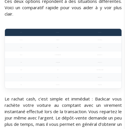
Ces deux options répondent à des situations différentes.
Voici un comparatif rapide pour vous aider à y voir plus
clair.
Critère
Rachat Cash
Dépôt-Vente
Délai de vente
Immédiat (24 - 48h)
Variable (jours à semaines)
Simplicité
Très simple
Simple (tout est géré)
Prix de vente
Prix fixé rapidement, sans négociation
Potentiellement plus élevé
Sécurité
Paiement rapide et sécurisé
Paiement après la vente
Démarches
Aucune
Signature d'un contrat de dépôt et de cession
Frais
Aucun
Frais d’intermédiation Backcar
Liberté
Sans engagement
Contrat à durée limitée
Le rachat cash, c’est simple et immédiat : Backcar vous
rachète votre voiture au comptant avec un virement
instantané effectué lors de la transaction. Vous repartez le
jour même avec l’argent. Le dépôt-vente demande un peu
plus de temps, mais il vous permet en général d’obtenir un