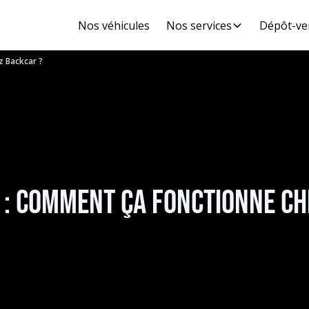
Nos véhicules
Nos services
Dépôt-ve
z Backcar ?
 : comment ça fonctionne ch