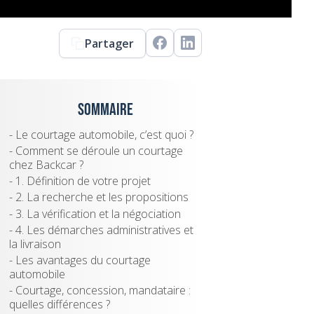
Partager
Sommaire
- Le courtage automobile, c’est quoi ?
- Comment se déroule un courtage
chez Backcar ?
- 1. Définition de votre projet
- 2. La recherche et les propositions
- 3. La vérification et la négociation
- 4. Les démarches administratives et
la livraison
- Les avantages du courtage
automobile
- Courtage, concession, mandataire :
quelles différences ?