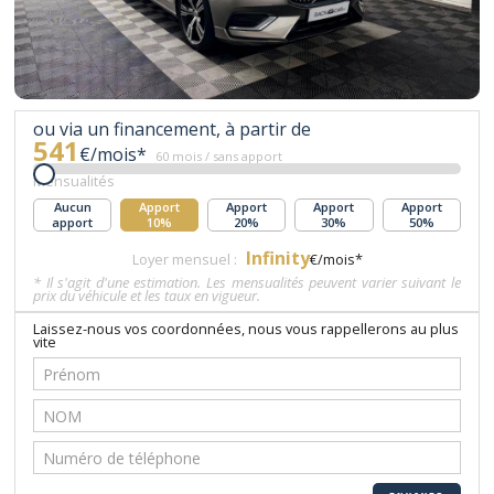
ou via un financement, à partir de
541
€/mois*
60 mois / sans apport
Mensualités
Aucun
Apport
Apport
Apport
Apport
apport
10%
20%
30%
50%
Infinity
Loyer mensuel :
€/mois*
* Il s'agit d'une estimation. Les mensualités peuvent varier suivant le
prix du véhicule et les taux en vigueur.
Laissez-nous vos coordonnées, nous vous rappellerons au plus
vite