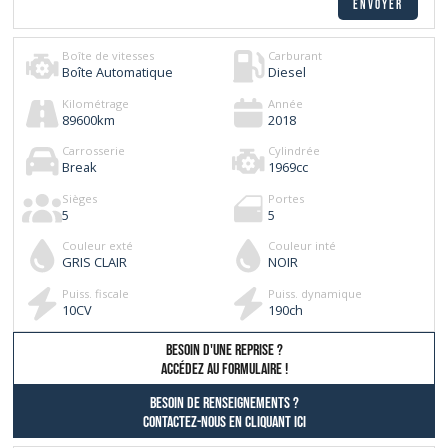
Boîte de vitesses
Carburant
Boîte Automatique
Diesel
Kilométrage
Année
89600
km
2018
Carrosserie
Cylindrée
Break
1969
cc
Sièges
Portes
5
5
Couleur exté
Couleur inté
GRIS CLAIR
NOIR
Puiss. fiscale
Puiss. dynamique
10
CV
190
ch
besoin d'une reprise ?
AccÉdez au formulaire !
Besoin de renseignements ?
contactez-nous en cliquant ici