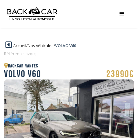
Accueil
/
Nos véhicules
/
VOLVO V60
Référence :
azqtcj
BACKCAR Nantes
VOLVO V60
23990€