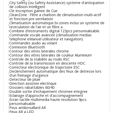
City Safety (ou Safety Assistance) systeme d'anticipation
de collision intelligent
Cle Inscription gainee de Cuir
CleanZone : Filtre a charbon de climatisation multi-actif
et fonction pre-ventilation
Climatisation automatique bi-zones inclus un systeme de
recirculation de l'air et un filtre a
Combine d'instruments digital 123pcs personnalisable
Commande vocale avancee (climatisation medias
telephone eManuel utilisateur et navigation)
Commandes audio au volant
Connexion Bluetooth
Contour des vitres laterales chrome
Contour des vitres laterales de couleur Aluminium
Controle de la stabilite au roulis RSC
Controle de la transmission en descente HDC
Correcteur electronique de trajectoire ESC
Declenchement automatique des feux de detresse lors
d'un freinage d'urgence
Detecteur de pluie
Direction assistee electrique
Dossiers rabattables 60/40
Double sortie d'echapement chromee integree
Eclairage d'approche et d'accompagnement
Ecran tactile multimedia haute resolution 9pcs
personnalisable
Feux antibrouillard AR
Feux AR a LED