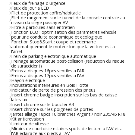
Feux de freinage d'urgence
Feux de jour a LED
Filet de protection coffre/habitacle
Filet de rangement sur le tunnel de la console centrale au
niveau du siege passager AV
Filtre a particules sans entretien
Fonction ECO : optimisation des parametres vehicule
pour une conduite economique et ecologique
Fonction Stop&Start : coupe et redemarre
automatiquement le moteur lorsque la voiture est a
l'arret
Frein de parking electronique automatique
Freinage automatique post-collision (reduction du risque
de suraccident)
Freins a disques 16pcs ventiles a l'AR
Freins a disques 17pcs ventiles a l'AV
Hayon electrique
Incrustations interieures en Bois Flotte
Indicateur de perte de pression des pneus
Insert chrome badge Inscription sur les bas de caisse
lateraux
Insert chrome sur le bouclier AR
Insert chrome sur les poignees de portes
Jantes alliage 18pcs 10 branches Argent / noir 235/45 R18
Kit anticrevaison
Limiteur de vitesse
Miroirs de courtoisie eclaires spots de lecture a l'AV et a
l'AR eclairage aux pieds a l'AV