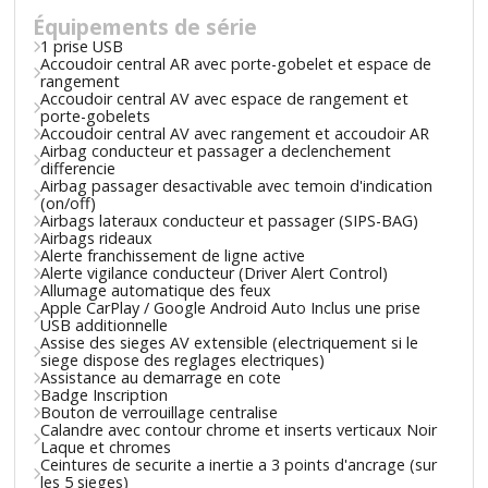
Équipements de série
1 prise USB
Accoudoir central AR avec porte-gobelet et espace de
rangement
Accoudoir central AV avec espace de rangement et
porte-gobelets
Accoudoir central AV avec rangement et accoudoir AR
Airbag conducteur et passager a declenchement
differencie
Airbag passager desactivable avec temoin d'indication
(on/off)
Airbags lateraux conducteur et passager (SIPS-BAG)
Airbags rideaux
Alerte franchissement de ligne active
Alerte vigilance conducteur (Driver Alert Control)
Allumage automatique des feux
Apple CarPlay / Google Android Auto Inclus une prise
USB additionnelle
Assise des sieges AV extensible (electriquement si le
siege dispose des reglages electriques)
Assistance au demarrage en cote
Badge Inscription
Bouton de verrouillage centralise
Calandre avec contour chrome et inserts verticaux Noir
Laque et chromes
Ceintures de securite a inertie a 3 points d'ancrage (sur
les 5 sieges)