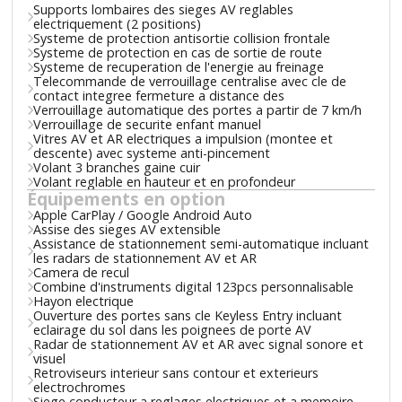
Supports lombaires des sieges AV reglables
electriquement (2 positions)
Systeme de protection antisortie collision frontale
Systeme de protection en cas de sortie de route
Systeme de recuperation de l'energie au freinage
Telecommande de verrouillage centralise avec cle de
contact integree fermeture a distance des
Verrouillage automatique des portes a partir de 7 km/h
Verrouillage de securite enfant manuel
Vitres AV et AR electriques a impulsion (montee et
descente) avec systeme anti-pincement
Volant 3 branches gaine cuir
Volant reglable en hauteur et en profondeur
Équipements en option
Apple CarPlay / Google Android Auto
Assise des sieges AV extensible
Assistance de stationnement semi-automatique incluant
les radars de stationnement AV et AR
Camera de recul
Combine d'instruments digital 123pcs personnalisable
Hayon electrique
Ouverture des portes sans cle Keyless Entry incluant
eclairage du sol dans les poignees de porte AV
Radar de stationnement AV et AR avec signal sonore et
visuel
Retroviseurs interieur sans contour et exterieurs
electrochromes
Siege conducteur a reglages electriques et a memoire