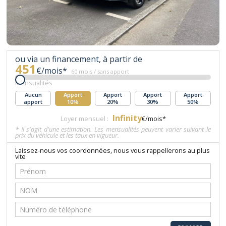
ou via un financement, à partir de
451
€/mois*
60 mois / sans apport
Mensualités
Aucun
Apport
Apport
Apport
Apport
apport
10%
20%
30%
50%
Infinity
Loyer mensuel :
€/mois*
* Il s'agit d'une estimation. Les mensualités peuvent varier suivant le
prix du véhicule et les taux en vigueur.
Laissez-nous vos coordonnées, nous vous rappellerons au plus
vite