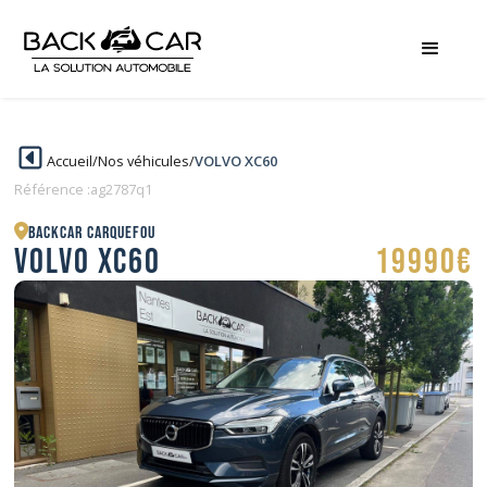
Accueil
/
Nos véhicules
/
VOLVO XC60
Référence :
ag2787q1
BACKCAR Carquefou
VOLVO XC60
19990€