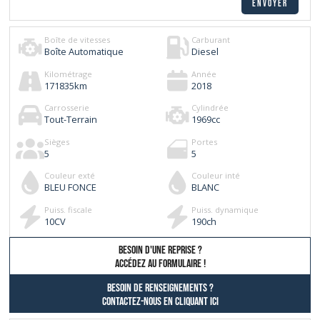
Boîte de vitesses
Carburant
Boîte Automatique
Diesel
Kilométrage
Année
171835
km
2018
Carrosserie
Cylindrée
Tout-Terrain
1969
cc
Sièges
Portes
5
5
Couleur exté
Couleur inté
BLEU FONCE
BLANC
Puiss. fiscale
Puiss. dynamique
10
CV
190
ch
besoin d'une reprise ?
AccÉdez au formulaire !
Besoin de renseignements ?
contactez-nous en cliquant ici