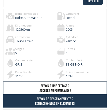
Boîte de vitesses
Carburant
Boîte Automatique
Diesel
Kilométrage
Année
127500
km
2005
Carrosserie
Cylindrée
Tout-Terrain
2401
cc
Sièges
Portes
5
5
Couleur exté
Couleur inté
GRIS
BEIGE NOIR
Puiss. fiscale
Puiss. dynamique
11
CV
163
ch
besoin d'une reprise ?
AccÉdez au formulaire !
Besoin de renseignements ?
contactez-nous en cliquant ici