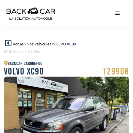
Accueil
/
Nos véhicules
/
VOLVO XC90
Référence :
2sc2x8w
BACKCAR Carquefou
VOLVO XC90
12990€