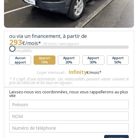
ou via un financement, à partir de
293
€/mois*
60 mois / sans apport
Mensualités
Aucun
Apport
Apport
Apport
Apport
apport
10%
20%
30%
50%
Infinity
Loyer mensuel :
€/mois*
* Il s'agit d'une estimation. Les mensualités peuvent varier suivant le
prix du véhicule et les taux en vigueur.
Laissez-nous vos coordonnées, nous vous rappellerons au plus
vite