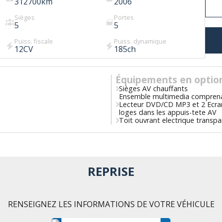
312700
km
2006
Sièges
Portes
5
5
Puiss. fiscale
Puiss. dynamique
12
CV
185
ch
Équipements en optio
Sièges AV chauffants
Ensemble multimedia compren
Lecteur DVD/CD MP3 et 2 Ecra
loges dans les appuis-tete AV
Toit ouvrant electrique transpa
REPRISE
RENSEIGNEZ LES INFORMATIONS DE VOTRE VÉHICULE