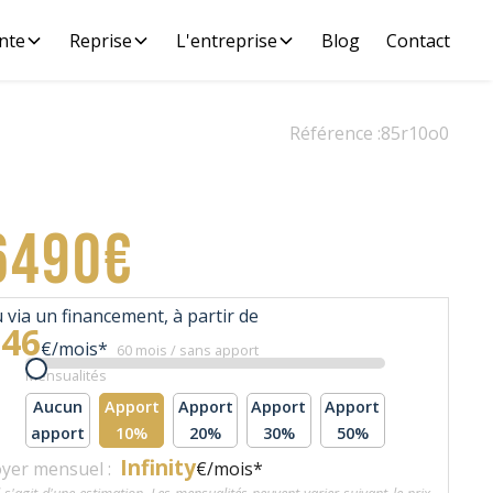
nte
Reprise
L'entreprise
Blog
Contact
Référence :
85r10o0
6490€
 via un financement, à partir de
146
€/mois*
60 mois / sans apport
Mensualités
Aucun
Apport
Apport
Apport
Apport
apport
10%
20%
30%
50%
Infinity
yer mensuel :
€/mois*