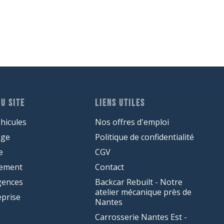
U SITE
LIENS UTILES
hicules
Nos offres d'emploi
age
Politique de confidentialité
e
CGV
cement
Contact
gences
Backcar Rebuilt - Notre
atelier mécanique près de
eprise
Nantes
Carrosserie Nantes Est -