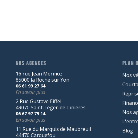
NOS AGENCES
PLAN D
16 rue Jean Mermoz
Nos vé
85000 la Roche sur Yon
Court
06 61 99 27 64
En savoir plus
Repris
2 Rue Gustave Eiffel
Finan
49070 Saint-Léger-de-Linières
Nos a
06 67 97 79 14
En savoir plus
L'entr
11 Rue du Marquis de Maubreuil
Blog
44470 Carquefou