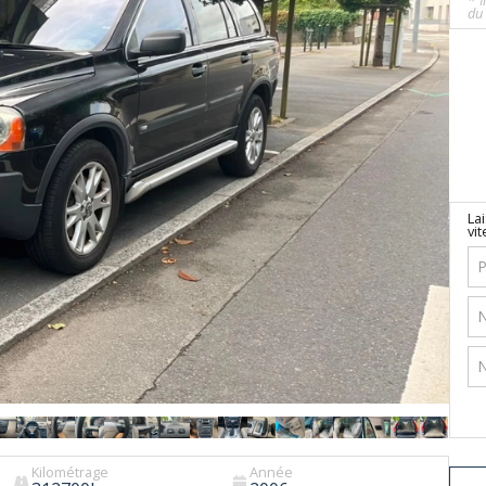
* I
du 
La
vit
Kilométrage
Année