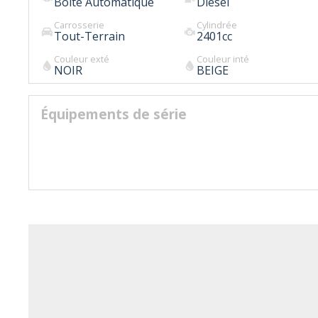
Boîte Automatique
Diesel
Carrosserie
Cylindrée
Tout-Terrain
2401
cc
Couleur exté
Couleur inté
NOIR
BEIGE
Équipements de série