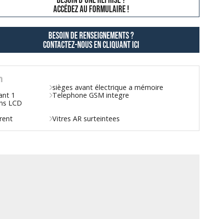
besoin d'une reprise ?
AccÉdez au formulaire !
Besoin de renseignements ?
contactez-nous en cliquant ici
n
sièges avant électrique a mémoire
ant 1
Telephone GSM integre
ns LCD
rent
Vitres AR surteintees