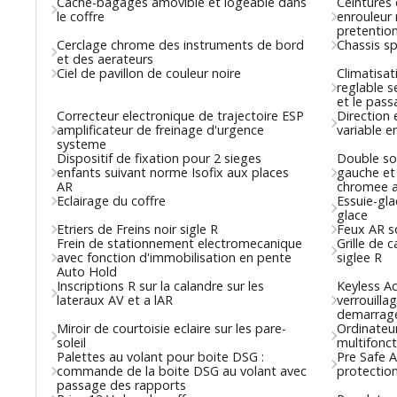
Cache-bagages amovible et logeable dans
Ceintures 
le coffre
enrouleur 
pretentio
Cerclage chrome des instruments de bord
Chassis s
et des aerateurs
Ciel de pavillon de couleur noire
Climatisat
reglable 
et le pass
Correcteur electronique de trajectoire ESP
Direction 
amplificateur de freinage d'urgence
variable e
systeme
Dispositif de fixation pour 2 sieges
Double so
enfants suivant norme Isofix aux places
gauche et
AR
chromee a
Eclairage du coffre
Essuie-gla
glace
Etriers de Freins noir sigle R
Feux AR s
Frein de stationnement electromecanique
Grille de 
avec fonction d'immobilisation en pente
siglee R
Auto Hold
Inscriptions R sur la calandre sur les
Keyless A
lateraux AV et a lAR
verrouilla
demarrage
Miroir de courtoisie eclaire sur les pare-
Ordinateur
soleil
multifonct
Palettes au volant pour boite DSG :
Pre Safe A
commande de la boite DSG au volant avec
protection
passage des rapports