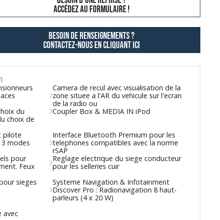
besoin d'une reprise ?
AccÉdez au formulaire !
Besoin de renseignements ?
contactez-nous en cliquant ici
n
nsionneurs
Camera de recul avec visualisation de la
laces
zone situee a l'AR du vehicule sur l'ecran
de la radio ou
choix du
Coupler Box & MEDIA IN iPod
du choix de
 pilote
Interface Bluetooth Premium pour les
n 3 modes
telephones compatibles avec la norme
rSAP
els pour
Reglage electrique du siege conducteur
ement. Feux
pour les selleries cuir
 pour sieges
Systeme Navigation & Infotainment
Discover Pro : Radionavigation 8 haut-
parleurs (4 x 20 W)
e avec