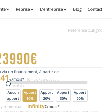
nte
Reprise
L'entreprise
Blog
Contact
Référence :
cukgnc
23990€
 via un financement, à partir de
541
€/mois*
60 mois / sans apport
Mensualités
Aucun
Apport
Apport
Apport
Apport
apport
10%
20%
30%
50%
Infinity
yer mensuel :
€/mois*