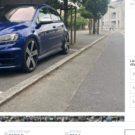
* I
du 
La
vit
Kilométrage
Année