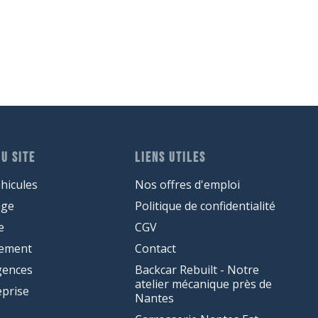
U SITE
LIENS UTILES
hicules
Nos offres d'emploi
age
Politique de confidentialité
e
CGV
cement
Contact
gences
Backcar Rebuilt - Notre
atelier mécanique près de
eprise
Nantes