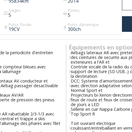
95834
km
2014
Sièges
Portes
5
5
Puiss. fiscale
Puiss. dynamique
19
CV
300
ch
Équipements en optio
de la periodicite d'entretien
Airbags lateraux AR avec prete
des ceintures de securite aux p
exterieures a l'AR et
de compteur bleues avec
Controle vocale de la radio du 
a lallumage
support de lecture (SD USB...) 
la destination
rontaux AV conducteur et
DCC: Systeme d'amortissement
(Airbag passager desactivable
avec direction adaptative selo
Normal Sport et
ideaux AV/AR
Projecteurs bi-Xenon directionn
perte de pression des pneus
feux de route et feux de crois
de jours a LED
Sellerie en cuir Nappa Carbone
 AR rabattable 2/3-1/3 avec
Top Sport R
central et trappe a skis
allumage des phares avec filet
Toit ouvrant electrique
coulissant/entrebaillant en verr