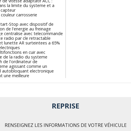
 de vitesse adaptatif ACC :
ns la limite du systeme et a
n capteur
 couleur carrosserie
art-Stop avec dispositif de
on de l'energie au freinage
age centralise avec telecommande
e radio par cle retractable
et lunette AR surteintees a 65%
electriques
tifonctions en cuir avec
de la radio du systeme
 de l'ordinateur de
teme agissant comme un
el autobloquant electronique
t une meilleure
REPRISE
RENSEIGNEZ LES INFORMATIONS DE VOTRE VÉHICULE