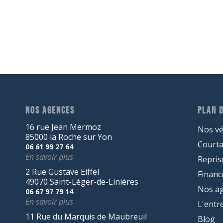
NOS AGENCES
PLAN D
16 rue Jean Mermoz
Nos vé
85000 la Roche sur Yon
Court
06 61 99 27 64
En savoir plus
Repris
2 Rue Gustave Eiffel
Finan
49070 Saint-Léger-de-Linières
Nos a
06 67 97 79 14
En savoir plus
L'entr
11 Rue du Marquis de Maubreuil
Blog