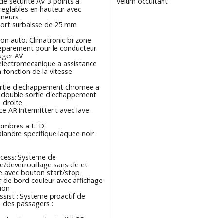
de securite AV 3 points a
velum occultant
reglables en hauteur avec
nneurs
port surbaisse de 25 mm
ion auto. Climatronic bi-zone
separement pour le conducteur
ager AV
electromecanique a assistance
n fonction de la vitesse
rtie d'echappement chromee a
 double sortie d'echappement
 droite
ce AR intermittent avec lave-
ombres a LED
calandre specifique laquee noir
ccess: Systeme de
ge/deverrouillage sans cle et
 avec bouton start/stop
 de bord couleur avec affichage
ion
ssist : Systeme proactif de
 des passagers :