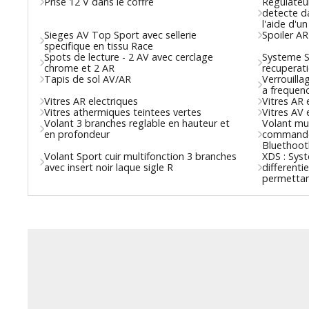
Prise 12 V dans le coffre
Regulateur
detecte da
l'aide d'u
Sieges AV Top Sport avec sellerie
Spoiler AR
specifique en tissu Race
Spots de lecture - 2 AV avec cerclage
Systeme St
chrome et 2 AR
recuperati
Tapis de sol AV/AR
Verrouill
a frequenc
Vitres AR electriques
Vitres AR 
Vitres athermiques teintees vertes
Vitres AV 
Volant 3 branches reglable en hauteur et
Volant mul
en profondeur
commande 
Bluethooth
Volant Sport cuir multifonction 3 branches
XDS : Sys
avec insert noir laque sigle R
differenti
permettan