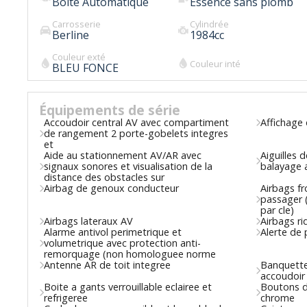
Boîte Automatique
Essence sans plomb
Carrosserie
Cylindrée
Berline
1984
cc
Couleur exté
Couleur inté
BLEU FONCE
Équipements de série
Accoudoir central AV avec compartiment
Affichage 
de rangement 2 porte-gobelets integres
et
Aide au stationnement AV/AR avec
Aiguilles 
signaux sonores et visualisation de la
balayage 
distance des obstacles sur
Airbag de genoux conducteur
Airbags f
passager 
par cle)
Airbags lateraux AV
Airbags r
Alarme antivol perimetrique et
Alerte de 
volumetrique avec protection anti-
remorquage (non homologuee norme
Antenne AR de toit integree
Banquette
accoudoir 
Boite a gants verrouillable eclairee et
Boutons d'
refrigeree
chrome