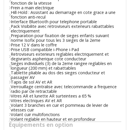
fonction de la vitesse
Frein a main electrique
Hill-Hold : Assistant au demarrage en cote grace a une
fonction anti-recul
Interface Bluetooth pour telephone portable
Pack Visibilite avec retroviseurs exterieurs rabattables
electriquement
Preparation pour fixation de sieges enfants suivant
norme Isofix pour tous les 3 sieges de la 2eme
Prise 12 V dans le coffre
Prise USB compatible i-Phone i-Pad
Retroviseurs exterieurs reglables electriquement et
degivrants aspherique cote conducteur
Sieges individuels (3) de la 2eme rangee reglables en
longueur (200 mm) et rabattables
Tablette pliable au dos des sieges conducteur et
passager AV
Tapis de sol AV et AR
Verrouillage centralise avec telecommande a frequence
radio par cle retractable
Vitres AR et lunette AR surteintees a 65 %
Vitres electriques AV et AR
Volant 3 branches en cuir et pommeau de levier de
vitesses cuir
Volant cuir multifonctions
Volant reglable en hauteur et en profondeur
Équipements en option