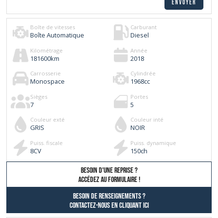
Boîte de vitesses
Carburant
Boîte Automatique
Diesel
Kilométrage
Année
181600
km
2018
Carrosserie
Cylindrée
Monospace
1968
cc
Sièges
Portes
7
5
Couleur exté
Couleur inté
GRIS
NOIR
Puiss. fiscale
Puiss. dynamique
8
CV
150
ch
besoin d'une reprise ?
AccÉdez au formulaire !
Besoin de renseignements ?
contactez-nous en cliquant ici