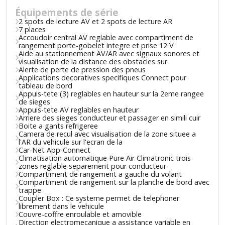
Équipements de série
2 spots de lecture AV et 2 spots de lecture AR
7 places
Accoudoir central AV reglable avec compartiment de
rangement porte-gobelet integre et prise 12 V
Aide au stationnement AV/AR avec signaux sonores et
visualisation de la distance des obstacles sur
Alerte de perte de pression des pneus
Applications decoratives specifiques Connect pour
tableau de bord
Appuis-tete (3) reglables en hauteur sur la 2eme rangee
de sieges
Appuis-tete AV reglables en hauteur
Arriere des sieges conducteur et passager en simili cuir
Boite a gants refrigeree
Camera de recul avec visualisation de la zone situee a
l'AR du vehicule sur l'ecran de la
Car-Net App-Connect
Climatisation automatique Pure Air Climatronic trois
zones reglable separement pour conducteur
Compartiment de rangement a gauche du volant
Compartiment de rangement sur la planche de bord avec
trappe
Coupler Box : Ce systeme permet de telephoner
librement dans le vehicule
Couvre-coffre enroulable et amovible
Direction electromecanique a assistance variable en