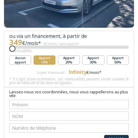
ou via un financement, à partir de
349
€/mois*
60 mois / sans apport
Mensualités
Aucun
Apport
Apport
Apport
Apport
apport
10%
20%
30%
50%
Infinity
Loyer mensuel :
€/mois*
* Il s'agit d'une estimation. Les mensualités peuvent varier suivant le
prix du véhicule et les taux en vigueur.
Laissez-nous vos coordonnées, nous vous rappellerons au plus
vite