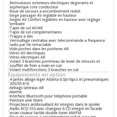
Retroviseurs exterieurs electriques degivrants et
aspherique cote conducteur
Roue de secours a encombrement reduit
Siege passager AV reglable en hauteur
Sieges AV Confort reglables en hauteur avec reglage
lombaire
Tapis de sol AV/AR
Tapis de sol complementaires
Trappe a skis
Verrouillage centralise avec telecommande a frequence
radio par cle retractable
Vide-poches dans les portieres AR
Vitres AV electriques
Vitres electriques AR
Volant 3 branches pommeau de levier de vitesses et
soufflet de frein a main en cuir
Volant multifonctions 3 branches en cuir
Équipements en option
4 jantes alliage leger Atlanta 6.5Jx16pcs et pneumatiques
205/55 R16
Airbags lateraux AR
Alarme
Interface Bluetooth pour telephone portable
Peinture unie Noire
Projecteurs antibrouillard AV integres dans le spoiler
Radio RCD 510 avec changeur 6 CD integre en facade
ecran couleur tactile double tuner AM/FM
Roue de secours a encombrement reduit avec cric