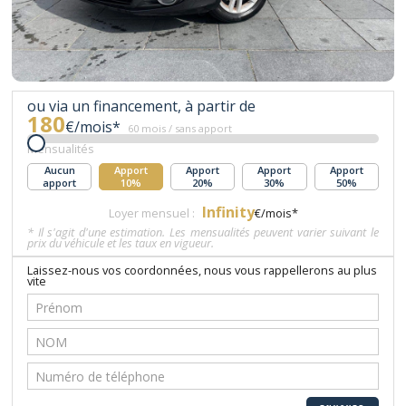
ou via un financement, à partir de
180
€/mois*
60 mois / sans apport
Mensualités
Aucun
Apport
Apport
Apport
Apport
apport
10%
20%
30%
50%
Infinity
Loyer mensuel :
€/mois*
* Il s'agit d'une estimation. Les mensualités peuvent varier suivant le
prix du véhicule et les taux en vigueur.
Laissez-nous vos coordonnées, nous vous rappellerons au plus
vite