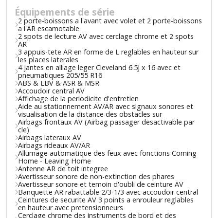
Équipements de série
2 porte-boissons a l'avant avec volet et 2 porte-boissons
a l'AR escamotable
2 spots de lecture AV avec cerclage chrome et 2 spots
AR
3 appuis-tete AR en forme de L reglables en hauteur sur
les places laterales
4 jantes en alliage leger Cleveland 6.5J x 16 avec et
pneumatiques 205/55 R16
ABS & EBV & ASR & MSR
Accoudoir central AV
Affichage de la periodicite d'entretien
Aide au stationnement AV/AR avec signaux sonores et
visualisation de la distance des obstacles sur
Airbags frontaux AV (Airbag passager desactivable par
cle)
Airbags lateraux AV
Airbags rideaux AV/AR
Allumage automatique des feux avec fonctions Coming
Home - Leaving Home
Antenne AR de toit integree
Avertisseur sonore de non-extinction des phares
Avertisseur sonore et temoin d'oubli de ceinture AV
Banquette AR rabattable 2/3-1/3 avec accoudoir central
Ceintures de securite AV 3 points a enrouleur reglables
en hauteur avec pretensionneurs
Cerclage chrome des instruments de bord et des