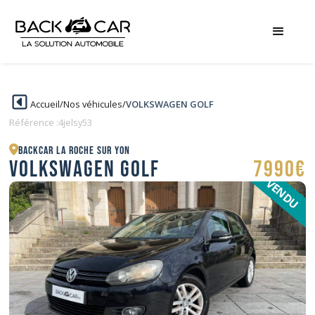
Accueil
/
Nos véhicules
/
VOLKSWAGEN GOLF
Référence :
4jelsy53
BACKCAR La Roche sur Yon
VOLKSWAGEN GOLF
7990€
VENDU