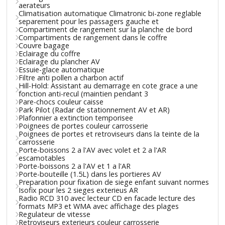
aerateurs
Climatisation automatique Climatronic bi-zone reglable
separement pour les passagers gauche et
Compartiment de rangement sur la planche de bord
Compartiments de rangement dans le coffre
Couvre bagage
Eclairage du coffre
Eclairage du plancher AV
Essuie-glace automatique
Filtre anti pollen a charbon actif
Hill-Hold: Assistant au demarrage en cote grace a une
fonction anti-recul (maintien pendant 3
Pare-chocs couleur caisse
Park Pilot (Radar de stationnement AV et AR)
Plafonnier a extinction temporisee
Poignees de portes couleur carrosserie
Poignees de portes et retroviseurs dans la teinte de la
carrosserie
Porte-boissons 2 a l'AV avec volet et 2 a l'AR
escamotables
Porte-boissons 2 a l'AV et 1 a l'AR
Porte-bouteille (1.5L) dans les portieres AV
Preparation pour fixation de siege enfant suivant normes
Isofix pour les 2 sieges exterieus AR
Radio RCD 310 avec lecteur CD en facade lecture des
formats MP3 et WMA avec affichage des plages
Regulateur de vitesse
Retroviseurs exterieurs couleur carrosserie