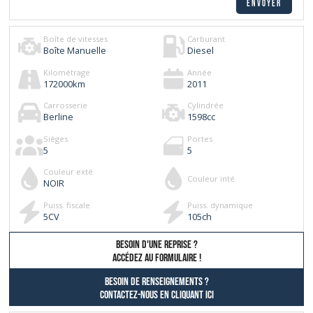
Boîte de vitesses
Carburant
Boîte Manuelle
Diesel
Kilométrage
Année
172000
km
2011
Carrosserie
Cylindrée
Berline
1598
cc
Sièges
Portes
5
5
Couleur exté
Couleur inté
NOIR
Puiss. fiscale
Puiss. dynamique
5
CV
105
ch
besoin d'une reprise ?
AccÉdez au formulaire !
Besoin de renseignements ?
contactez-nous en cliquant ici