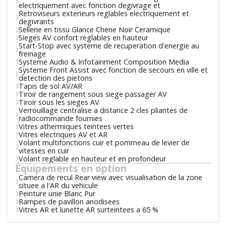
electriquement avec fonction degivrage et
Retroviseurs exterieurs reglables electriquement et
degivrants
Sellerie en tissu Glance Chene Noir Ceramique
Sieges AV confort reglables en hauteur
Start-Stop avec systeme de recuperation d'energie au
freinage
Systeme Audio & Infotainment Composition Media
Systeme Front Assist avec fonction de secours en ville et
detection des pietons
Tapis de sol AV/AR
Tiroir de rangement sous siege passager AV
Tiroir sous les sieges AV
Verrouillage centralise a distance 2 cles pliantes de
radiocommande fournies
Vitres athermiques teintees vertes
Vitres electriques AV et AR
Volant multifonctions cuir et pommeau de levier de
vitesses en cuir
Volant reglable en hauteur et en profondeur
Équipements en option
Camera de recul Rear view avec visualisation de la zone
situee a l'AR du vehicule
Peinture unie Blanc Pur
Rampes de pavillon anodisees
Vitres AR et lunette AR surteintees a 65 %