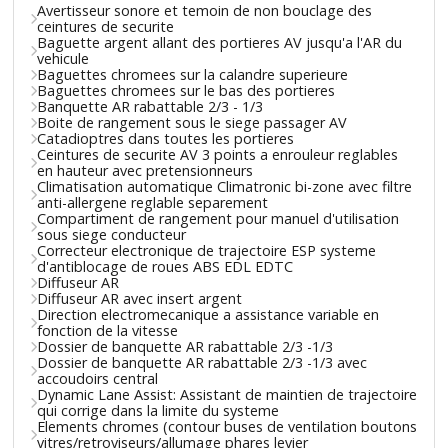
Avertisseur sonore et temoin de non bouclage des
ceintures de securite
Baguette argent allant des portieres AV jusqu'a l'AR du
vehicule
Baguettes chromees sur la calandre superieure
Baguettes chromees sur le bas des portieres
Banquette AR rabattable 2/3 - 1/3
Boite de rangement sous le siege passager AV
Catadioptres dans toutes les portieres
Ceintures de securite AV 3 points a enrouleur reglables
en hauteur avec pretensionneurs
Climatisation automatique Climatronic bi-zone avec filtre
anti-allergene reglable separement
Compartiment de rangement pour manuel d'utilisation
sous siege conducteur
Correcteur electronique de trajectoire ESP systeme
d'antiblocage de roues ABS EDL EDTC
Diffuseur AR
Diffuseur AR avec insert argent
Direction electromecanique a assistance variable en
fonction de la vitesse
Dossier de banquette AR rabattable 2/3 -1/3
Dossier de banquette AR rabattable 2/3 -1/3 avec
accoudoirs central
Dynamic Lane Assist: Assistant de maintien de trajectoire
qui corrige dans la limite du systeme
Elements chromes (contour buses de ventilation boutons
vitres/retroviseurs/allumage phares levier