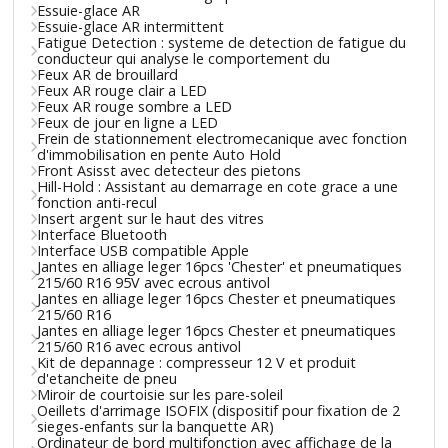
Essuie-glace AR
Essuie-glace AR intermittent
Fatigue Detection : systeme de detection de fatigue du
conducteur qui analyse le comportement du
Feux AR de brouillard
Feux AR rouge clair a LED
Feux AR rouge sombre a LED
Feux de jour en ligne a LED
Frein de stationnement electromecanique avec fonction
d'immobilisation en pente Auto Hold
Front Asisst avec detecteur des pietons
Hill-Hold : Assistant au demarrage en cote grace a une
fonction anti-recul
Insert argent sur le haut des vitres
Interface Bluetooth
Interface USB compatible Apple
Jantes en alliage leger 16pcs 'Chester' et pneumatiques
215/60 R16 95V avec ecrous antivol
Jantes en alliage leger 16pcs Chester et pneumatiques
215/60 R16
Jantes en alliage leger 16pcs Chester et pneumatiques
215/60 R16 avec ecrous antivol
Kit de depannage : compresseur 12 V et produit
d'etancheite de pneu
Miroir de courtoisie sur les pare-soleil
Oeillets d'arrimage ISOFIX (dispositif pour fixation de 2
sieges-enfants sur la banquette AR)
Ordinateur de bord multifonction avec affichage de la