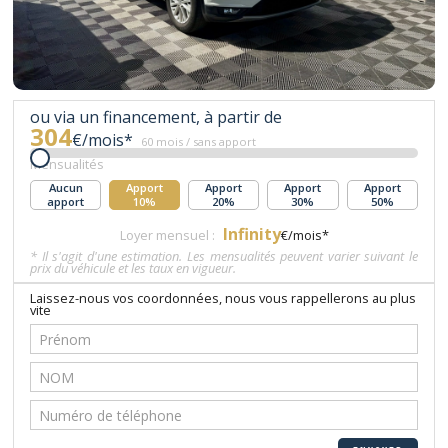
ou via un financement, à partir de
304
€/mois*
60 mois / sans apport
Mensualités
Aucun
Apport
Apport
Apport
Apport
apport
10%
20%
30%
50%
Infinity
Loyer mensuel :
€/mois*
* Il s'agit d'une estimation. Les mensualités peuvent varier suivant le
prix du véhicule et les taux en vigueur.
Laissez-nous vos coordonnées, nous vous rappellerons au plus
vite