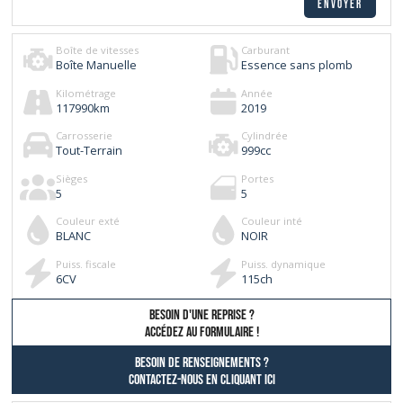
Boîte de vitesses
Carburant
Boîte Manuelle
Essence sans plomb
Kilométrage
Année
117990
km
2019
Carrosserie
Cylindrée
Tout-Terrain
999
cc
Sièges
Portes
5
5
Couleur exté
Couleur inté
BLANC
NOIR
Puiss. fiscale
Puiss. dynamique
6
CV
115
ch
besoin d'une reprise ?
AccÉdez au formulaire !
Besoin de renseignements ?
contactez-nous en cliquant ici