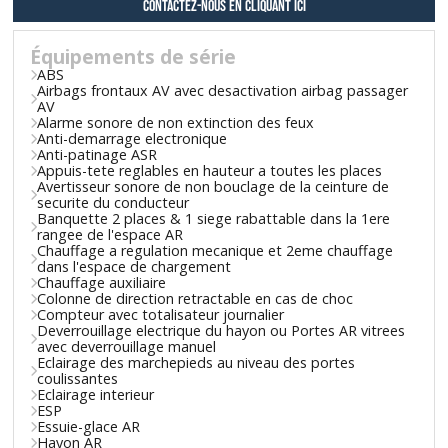
contactez-nous en cliquant ici
Équipements de série
ABS
Airbags frontaux AV avec desactivation airbag passager
AV
Alarme sonore de non extinction des feux
Anti-demarrage electronique
Anti-patinage ASR
Appuis-tete reglables en hauteur a toutes les places
Avertisseur sonore de non bouclage de la ceinture de
securite du conducteur
Banquette 2 places & 1 siege rabattable dans la 1ere
rangee de l'espace AR
Chauffage a regulation mecanique et 2eme chauffage
dans l'espace de chargement
Chauffage auxiliaire
Colonne de direction retractable en cas de choc
Compteur avec totalisateur journalier
Deverrouillage electrique du hayon ou Portes AR vitrees
avec deverrouillage manuel
Eclairage des marchepieds au niveau des portes
coulissantes
Eclairage interieur
ESP
Essuie-glace AR
Hayon AR