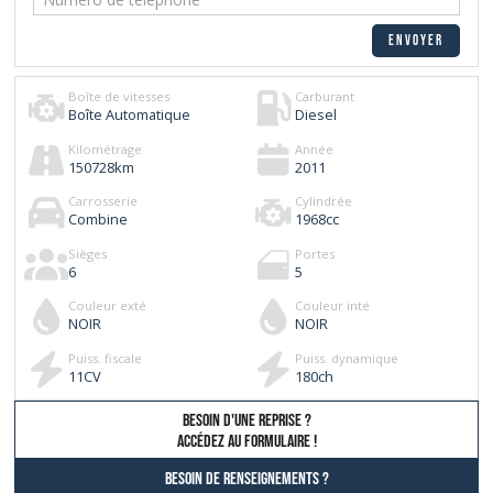
Boîte de vitesses
Carburant
Boîte Automatique
Diesel
Kilométrage
Année
150728
km
2011
Carrosserie
Cylindrée
Combine
1968
cc
Sièges
Portes
6
5
Couleur exté
Couleur inté
NOIR
NOIR
Puiss. fiscale
Puiss. dynamique
11
CV
180
ch
besoin d'une reprise ?
AccÉdez au formulaire !
Besoin de renseignements ?