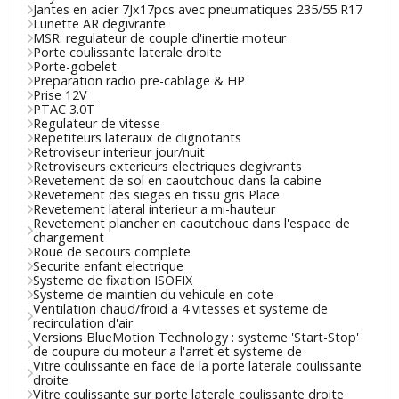
Jantes en acier 7Jx17pcs avec pneumatiques 235/55 R17
Lunette AR degivrante
MSR: regulateur de couple d'inertie moteur
Porte coulissante laterale droite
Porte-gobelet
Preparation radio pre-cablage & HP
Prise 12V
PTAC 3.0T
Regulateur de vitesse
Repetiteurs lateraux de clignotants
Retroviseur interieur jour/nuit
Retroviseurs exterieurs electriques degivrants
Revetement de sol en caoutchouc dans la cabine
Revetement des sieges en tissu gris Place
Revetement lateral interieur a mi-hauteur
Revetement plancher en caoutchouc dans l'espace de
chargement
Roue de secours complete
Securite enfant electrique
Systeme de fixation ISOFIX
Systeme de maintien du vehicule en cote
Ventilation chaud/froid a 4 vitesses et systeme de
recirculation d'air
Versions BlueMotion Technology : systeme 'Start-Stop'
de coupure du moteur a l'arret et systeme de
Vitre coulissante en face de la porte laterale coulissante
droite
Vitre coulissante sur porte laterale coulissante droite