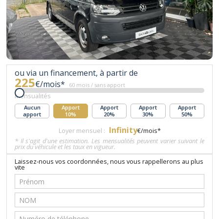
ou via un financement, à partir de
225
€/mois*
60 mois / sans apport
Mensualités
Aucun
Apport
Apport
Apport
Apport
apport
10%
20%
30%
50%
Infinity
Loyer mensuel :
€/mois*
* Il s'agit d'une estimation. Les mensualités peuvent varier suivant le
prix du véhicule et les taux en vigueur.
Laissez-nous vos coordonnées, nous vous rappellerons au plus
vite