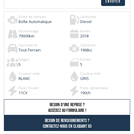
Boîte de vitesses
Carburant
Boîte Automatique
Diesel
Kilométrage
Année
79000
km
2018
Carrosserie
Cylindrée
Tout-Terrain
1968
cc
Sièges
Portes
5
5
Couleur exté
Couleur inté
BLANC
GRIS
Puiss. fiscale
Puiss. dynamique
11
CV
190
ch
besoin d'une reprise ?
AccÉdez au formulaire !
Besoin de renseignements ?
contactez-nous en cliquant ici