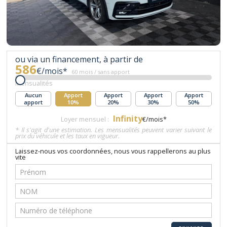
ou via un financement, à partir de
586
€/mois*
60 mois / sans apport
Mensualités
Aucun
Apport
Apport
Apport
Apport
apport
10%
20%
30%
50%
Infinity
Loyer mensuel :
€/mois*
* Il s'agit d'une estimation. Les mensualités peuvent varier suivant le
prix du véhicule et les taux en vigueur.
Laissez-nous vos coordonnées, nous vous rappellerons au plus
vite