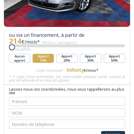
ou via un financement, à partir de
214
€/mois*
60 mois / sans apport
Mensualités
Aucun
Apport
Apport
Apport
Apport
apport
10%
20%
30%
50%
Infinity
Loyer mensuel :
€/mois*
* Il s'agit d'une estimation. Les mensualités peuvent varier suivant le
prix du véhicule et les taux en vigueur.
Laissez-nous vos coordonnées, nous vous rappellerons au plus
vite