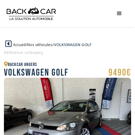
Accueil
/
Nos véhicules
/
VOLKSWAGEN GOLF
Référence :
vs9oqwiry
BACKCAR Angers
VOLKSWAGEN GOLF
9490€