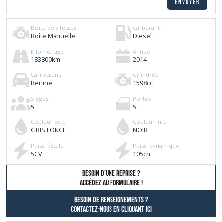
Boîte de vitesses
Carburant
Boîte Manuelle
Diesel
Kilométrage
Année
183800
km
2014
Carrosserie
Cylindrée
Berline
1598
cc
Sièges
Portes
5
5
Couleur exté
Couleur inté
GRIS FONCE
NOIR
Puiss. fiscale
Puiss. dynamique
5
CV
105
ch
besoin d'une reprise ?
AccÉdez au formulaire !
Besoin de renseignements ?
contactez-nous en cliquant ici