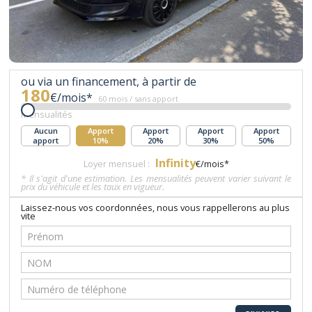
ou via un financement, à partir de
180
€/mois*
60 mois / sans apport
Mensualités
Aucun
Apport
Apport
Apport
Apport
apport
10%
20%
30%
50%
Infinity
Loyer mensuel :
€/mois*
* Il s'agit d'une estimation. Les mensualités peuvent varier suivant le
prix du véhicule et les taux en vigueur.
Laissez-nous vos coordonnées, nous vous rappellerons au plus
vite