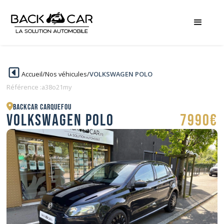
Accueil
/
Nos véhicules
/
VOLKSWAGEN POLO
Référence :
a38o21my
BACKCAR Carquefou
VOLKSWAGEN POLO
7990€