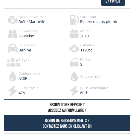
Boîte de vitesses
Carburant
Boîte Manuelle
Essence sans plomb
Kilométrage
Année
75000
km
2010
Carrosserie
Cylindrée
Berline
1198
cc
Sièges
Portes
5
5
Couleur exté
Couleur inté
NOIR
Puiss. fiscale
Puiss. dynamique
4
CV
60
ch
besoin d'une reprise ?
AccÉdez au formulaire !
Besoin de renseignements ?
contactez-nous en cliquant ici