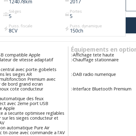
124078
km
2017
Sièges
Portes
5
5
Puiss. fiscale
Puiss. dynamique
8
CV
150
ch
Équipements en optio
SB compatible Apple
Affichage tete haute
ateur de vitesse adaptatif
Chauffage stationnaire
 central avec porte-gobelets
ns les sieges AR
DAB radio numerique
 multifonction Premium avec
r de bord grand ecran
noux cote conducteur
Interface Bluetooth Premium
automatique des feux
ct avec 2eme port USB
e Apple
e a securite optimisee reglables
 sur les sieges conducteur et
AV
ion automatique Pure Air
ic tri-zone avec commande a l'AV