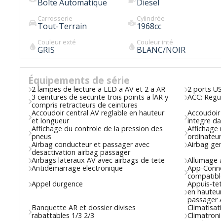
Boîte Automatique
Diesel
Carrosserie
Cylindrée
Tout-Terrain
1968
cc
Couleur exté
Couleur inté
GRIS
BLANC/NOIR
Équipements de série
2 lampes de lecture a LED a AV et 2 a AR
2 ports U
3 ceintures de securite trois points a lAR y
ACC: Regul
compris retracteurs de ceintures
Accoudoir central AV reglable en hauteur
Accoudoir
et longueur
integre da
Affichage du controle de la pression des
Affichage
pneus
ordinateu
Airbag conducteur et passager avec
Airbag ge
desactivation airbag passager
Airbags lateraux AV avec airbags de tete
Allumage 
Antidemarrage electronique
App-Conne
compatibl
Appel durgence
Appuis-tet
en hauteur
passager 
Banquette AR et dossier divises
Climatisat
rabattables 1/3 2/3
Climatron