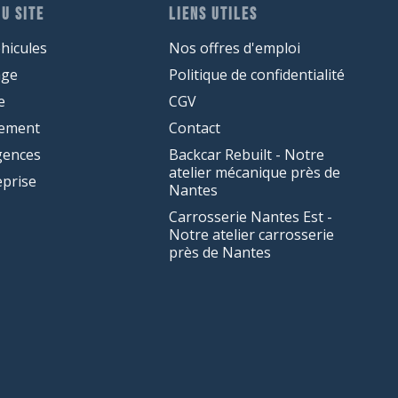
U SITE
LIENS UTILES
hicules
Nos offres d'emploi
age
Politique de confidentialité
e
CGV
cement
Contact
gences
Backcar Rebuilt - Notre
atelier mécanique près de
eprise
Nantes
Carrosserie Nantes Est -
Notre atelier carrosserie
près de Nantes