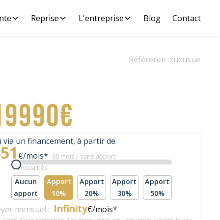
nte
Reprise
L'entreprise
Blog
Contact
Référence :
zuzusue
19990€
 via un financement, à partir de
451
€/mois*
60 mois / sans apport
Mensualités
Aucun
Apport
Apport
Apport
Apport
apport
10%
20%
30%
50%
Infinity
yer mensuel :
€/mois*