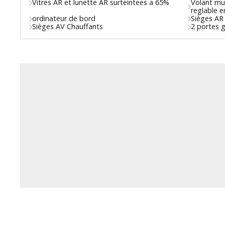
Vitres AR et lunette AR surteintees a 65%
Volant mul
reglable e
ordinateur de bord
Sièges AR
Sièges AV Chauffants
2 portes 