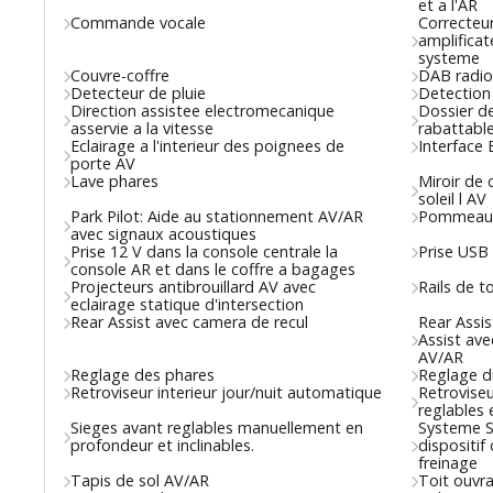
et a l'AR
Commande vocale
Correcteur
amplificat
systeme
Couvre-coffre
DAB radio
Detecteur de pluie
Detection
Direction assistee electromecanique
Dossier d
asservie a la vitesse
rabattabl
Eclairage a l'interieur des poignees de
Interface 
porte AV
Lave phares
Miroir de 
soleil l AV
Park Pilot: Aide au stationnement AV/AR
Pommeau du
avec signaux acoustiques
Prise 12 V dans la console centrale la
Prise USB
console AR et dans le coffre a bagages
Projecteurs antibrouillard AV avec
Rails de t
eclairage statique d'intersection
Rear Assist avec camera de recul
Rear Assis
Assist av
AV/AR
Reglage des phares
Reglage d
Retroviseur interieur jour/nuit automatique
Retroviseu
reglables 
Sieges avant reglables manuellement en
Systeme S
profondeur et inclinables.
dispositif
freinage
Tapis de sol AV/AR
Toit ouvr