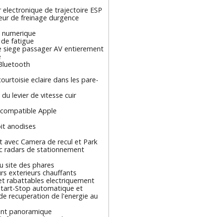
 electronique de trajectoire ESP
eur de freinage durgence
 numerique
 de fatigue
e siege passager AV entierement
e
Bluetooth
courtoisie eclaire dans les pare-
 levier de vitesse cuir
 compatible Apple
oit anodises
t avec Camera de recul et Park
ec radars de stationnement
u site des phares
rs exterieurs chauffants
et rabattables electriquement
tart-Stop automatique et
 de recuperation de l'energie au
ant panoramique