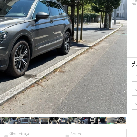
* I
du 
La
vit
Kilométrage
Année