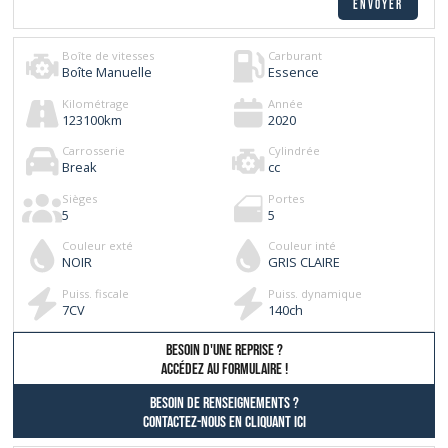
Boîte de vitesses
Carburant
Boîte Manuelle
Essence
Kilométrage
Année
123100
km
2020
Carrosserie
Cylindrée
Break
cc
Sièges
Portes
5
5
Couleur exté
Couleur inté
NOIR
GRIS CLAIRE
Puiss. fiscale
Puiss. dynamique
7
CV
140
ch
besoin d'une reprise ?
AccÉdez au formulaire !
Besoin de renseignements ?
contactez-nous en cliquant ici