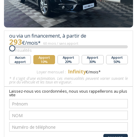
ou via un financement, à partir de
293
€/mois*
60 mois / sans apport
Mensualités
Aucun
Apport
Apport
Apport
Apport
apport
10%
20%
30%
50%
Infinity
Loyer mensuel :
€/mois*
* Il s'agit d'une estimation. Les mensualités peuvent varier suivant le
prix du véhicule et les taux en vigueur.
Laissez-nous vos coordonnées, nous vous rappellerons au plus
vite