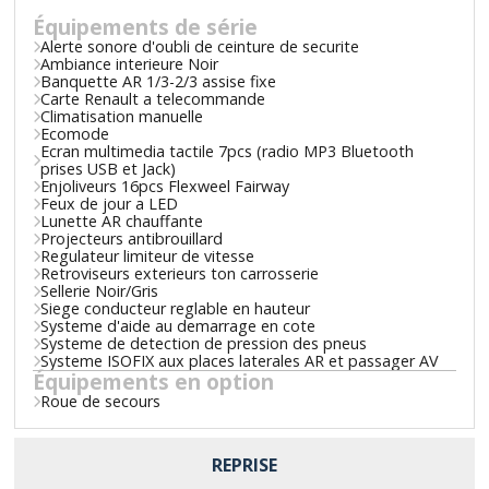
Équipements de série
Alerte sonore d'oubli de ceinture de securite
Ambiance interieure Noir
Banquette AR 1/3-2/3 assise fixe
Carte Renault a telecommande
Climatisation manuelle
Ecomode
Ecran multimedia tactile 7pcs (radio MP3 Bluetooth
prises USB et Jack)
Enjoliveurs 16pcs Flexweel Fairway
Feux de jour a LED
Lunette AR chauffante
Projecteurs antibrouillard
Regulateur limiteur de vitesse
Retroviseurs exterieurs ton carrosserie
Sellerie Noir/Gris
Siege conducteur reglable en hauteur
Systeme d'aide au demarrage en cote
Systeme de detection de pression des pneus
Systeme ISOFIX aux places laterales AR et passager AV
Équipements en option
Roue de secours
REPRISE