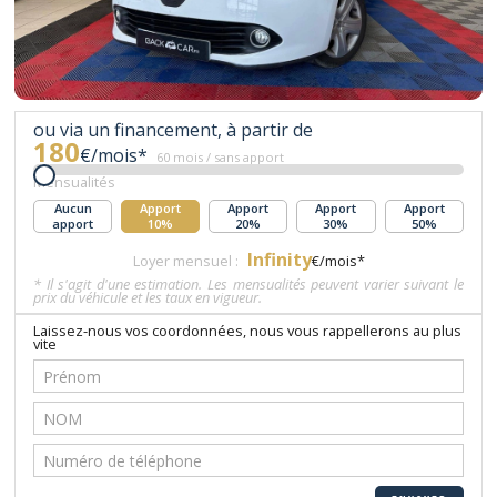
ou via un financement, à partir de
180
€/mois*
60 mois / sans apport
Mensualités
Aucun
Apport
Apport
Apport
Apport
apport
10%
20%
30%
50%
Infinity
Loyer mensuel :
€/mois*
* Il s'agit d'une estimation. Les mensualités peuvent varier suivant le
prix du véhicule et les taux en vigueur.
Laissez-nous vos coordonnées, nous vous rappellerons au plus
vite