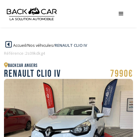
Accueil
/
Nos véhicules
/
RENAULT CLIO IV
Référence :
2s09kdkg4
BACKCAR Angers
RENAULT CLIO IV
7990€