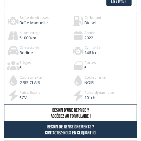
Boîte de vitesses
Carburant
Boîte Manuelle
Diesel
Kilométrage
Année
51000
km
2022
Carrosserie
Cylindrée
Berline
1461
cc
Sièges
Portes
5
5
Couleur exté
Couleur inté
GRIS CLAIR
NOIR
Puiss. fiscale
Puiss. dynamique
5
CV
101
ch
besoin d'une reprise ?
AccÉdez au formulaire !
Besoin de renseignements ?
contactez-nous en cliquant ici