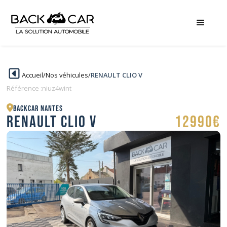
Accueil
/
Nos véhicules
/
RENAULT CLIO V
Référence :
niuz4wint
BACKCAR Nantes
RENAULT CLIO V
12990€