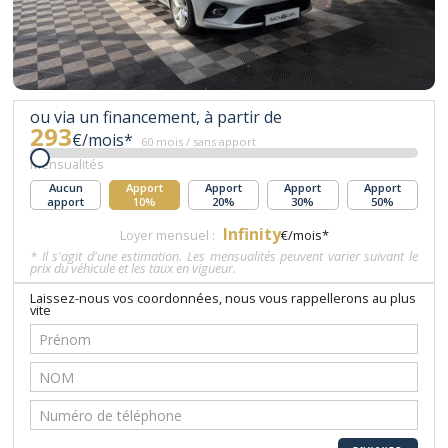
ou via un financement, à partir de
293
€/mois*
60 mois / sans apport
Mensualités
Aucun
Apport
Apport
Apport
Apport
apport
10%
20%
30%
50%
Infinity
Loyer mensuel :
€/mois*
* Il s'agit d'une estimation. Les mensualités peuvent varier suivant le
prix du véhicule et les taux en vigueur.
Laissez-nous vos coordonnées, nous vous rappellerons au plus
vite