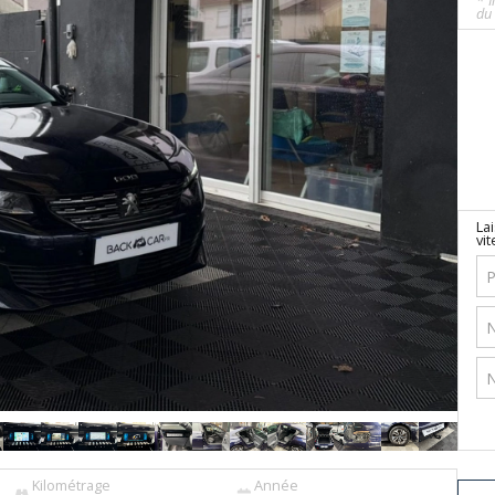
* I
du 
La
vit
Kilométrage
Année