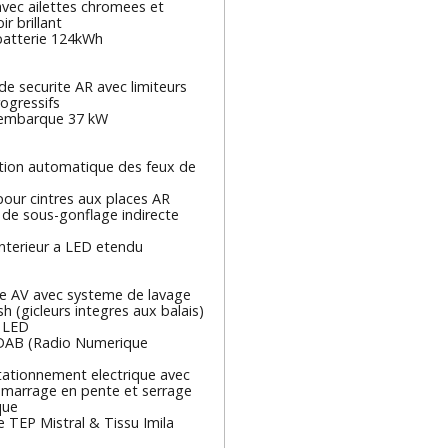
vec ailettes chromees et
r brillant
batterie 124kWh
de securite AR avec limiteurs
rogressifs
 embarque 37 kW
on automatique des feux de
our cintres aux places AR
 de sous-gonflage indirecte
interieur a LED etendu
re AV avec systeme de lavage
 (gicleurs integres aux balais)
 LED
DAB (Radio Numerique
tationnement electrique avec
emarrage en pente et serrage
que
 TEP Mistral & Tissu Imila