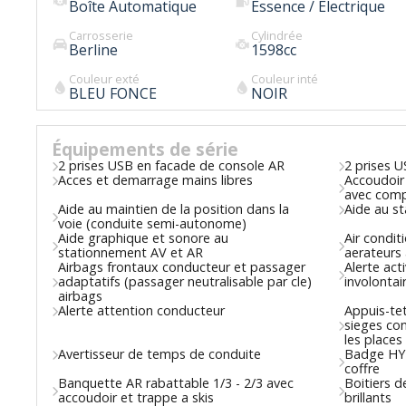
Boîte Automatique
Essence / Electrique
Carrosserie
Cylindrée
Berline
1598
cc
Couleur exté
Couleur inté
BLEU FONCE
NOIR
Équipements de série
2 prises USB en facade de console AR
2 prises U
Acces et demarrage mains libres
Accoudoir 
avec comp
Aide au maintien de la position dans la
Aide au st
voie (conduite semi-autonome)
Aide graphique et sonore au
Air condi
stationnement AV et AR
aerateurs
Airbags frontaux conducteur et passager
Alerte act
adaptatifs (passager neutralisable par cle)
involontai
airbags
Alerte attention conducteur
Appuis-tet
sieges co
les places
Avertisseur de temps de conduite
Badge HYB
coffre
Banquette AR rabattable 1/3 - 2/3 avec
Boitiers d
accoudoir et trappe a skis
brillants