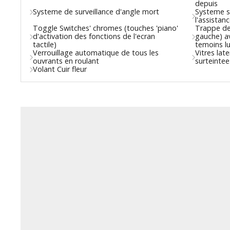
depuis
Systeme de surveillance d'angle mort
Systeme s
l'assistan
Toggle Switches' chromes (touches 'piano'
Trappe de 
d'activation des fonctions de l'ecran
gauche) av
tactile)
temoins l
Verrouillage automatique de tous les
Vitres lat
ouvrants en roulant
surteintee
Volant Cuir fleur