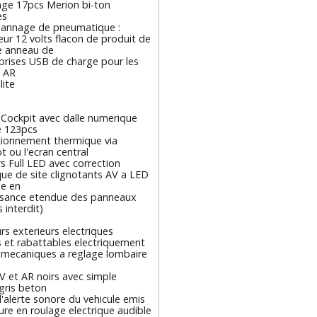
iage 17pcs Merion bi-ton
es
pannage de pneumatique :
ur 12 volts flacon de produit de
 anneau de
prises USB de charge pour les
 AR
lite
-Cockpit avec dalle numerique
e 123pcs
tionnement thermique via
 ou l'ecran central
s Full LED avec correction
ue de site clignotants AV a LED
ge en
sance etendue des panneaux
 interdit)
rs exterieurs electriques
 et rabattables electriquement
 mecaniques a reglage lombaire
V et AR noirs avec simple
gris beton
alerte sonore du vehicule emis
llure en roulage electrique audible