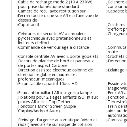
Cable de recharge mode 2 (10 A 23 kW)
Calandre a
pour prise domestique standard
contour noi
Camera de recul avec restitution sur
Capacite 
l'ecran tactile d'une vue AR et d'une vue de
dessus de
Capot actif
Ceintures 
d'effort p
Ceintures de securite AV a enrouleur
Chargeur
pyrotechnique avec pretensionneurs et
limiteurs d'effort
Commande de verrouillage a distance
Commutati
route
Console centrale AV avec 2 porte-gobelets
Crochets p
Decors de planche de bord et panneaux
Detection
de portes aspect Carbone
Direction assistee electrique colonne de
Eclairage 
direction reglable en hauteur et
profondeur (mecanique)
Ecran tactile capacitif 10pcs HD
Essuie-vit
Magic Wash
Feux antibrouillard AR integres a lampe
Feux AR a
Fixations pour 2 sieges enfants ISOFIX aux
Fonction 
places AR inclus Top Tether
Terrestre)
Fonctions Mirror Screen (Apple
Frein de s
Carplay/Android Auto)
aide au d
automati
Freinage d'urgence automatique (video et
Garnissage
radar) avec alerte sur risque de collision