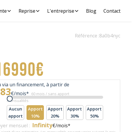
nte
Reprise
L'entreprise
Blog
Contact
Référence :
8a0b4nyc
16990€
 via un financement, à partir de
383
€/mois*
60 mois / sans apport
Mensualités
Aucun
Apport
Apport
Apport
Apport
apport
10%
20%
30%
50%
Infinity
yer mensuel :
€/mois*