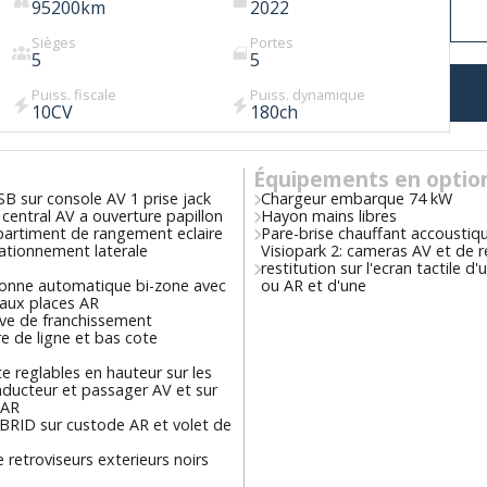
95200
km
2022
Sièges
Portes
5
5
Puiss. fiscale
Puiss. dynamique
10
CV
180
ch
Équipements en optio
SB sur console AV 1 prise jack
Chargeur embarque 74 kW
central AV a ouverture papillon
Hayon mains libres
artiment de rangement eclaire
Pare-brise chauffant accoustiq
ationnement laterale
Visiopark 2: cameras AV et de r
restitution sur l'ecran tactile d
tionne automatique bi-zone avec
ou AR et d'une
 aux places AR
ive de franchissement
re de ligne et bas cote
e reglables en hauteur sur les
nducteur et passager AV et sur
 AR
RID sur custode AR et volet de
e retroviseurs exterieurs noirs