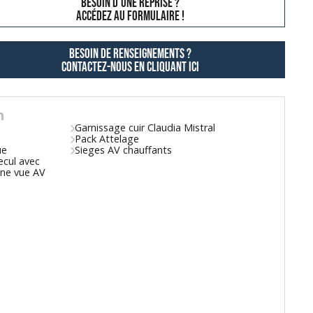
besoin d'une reprise ?
AccÉdez au formulaire !
Besoin de renseignements ?
contactez-nous en cliquant ici
n
Garnissage cuir Claudia Mistral
Pack Attelage
ue
Sieges AV chauffants
ecul avec
'une vue AV