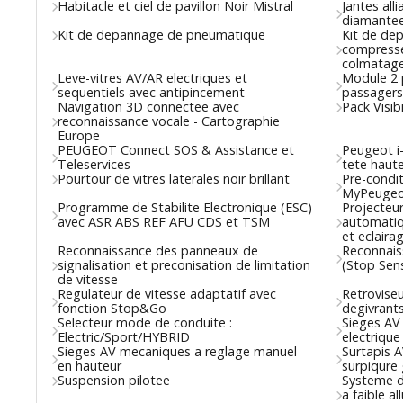
Habitacle et ciel de pavillon Noir Mistral
Jantes all
diamante
Kit de depannage de pneumatique
Kit de de
compresse
colmatage
Leve-vitres AV/AR electriques et
Module 2 
sequentiels avec antipincement
passagers
Navigation 3D connectee avec
Pack Visibi
reconnaissance vocale - Cartographie
Europe
PEUGEOT Connect SOS & Assistance et
Peugeot i
Teleservices
tete haut
Pourtour de vitres laterales noir brillant
Pre-condi
MyPeugeot
Programme de Stabilite Electronique (ESC)
Projecteur
avec ASR ABS REF AFU CDS et TSM
automatiq
et eclaira
Reconnaissance des panneaux de
Reconnais
signalisation et preconisation de limitation
(Stop Sens
de vitesse
Regulateur de vitesse adaptatif avec
Retroviseu
fonction Stop&Go
degivrants
Selecteur mode de conduite :
Sieges AV
Electric/Sport/HYBRID
electrique
Sieges AV mecaniques a reglage manuel
Surtapis A
en hauteur
surpiqure 
Suspension pilotee
Systeme d'
a faible a