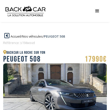
Accueil
/
Nos véhicules
/
PEUGEOT 508
Référence :
s194wsvd
BACKCAR La Roche sur Yon
PEUGEOT 508
17990€