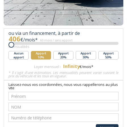
ou via un financement, à partir de
406
€/mois*
60 mois / sans apport
Mensualités
Aucun
Apport
Apport
Apport
Apport
apport
10%
20%
30%
50%
Infinity
Loyer mensuel :
€/mois*
* Il s'agit d'une estimation. Les mensualités peuvent varier suivant le
prix du véhicule et les taux en vigueur.
Laissez-nous vos coordonnées, nous vous rappellerons au plus
vite