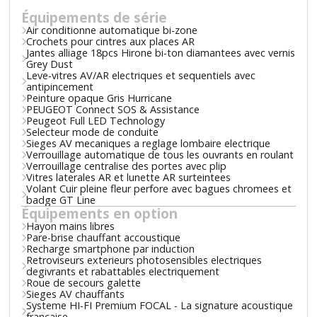
Équipements de série
Air conditionne automatique bi-zone
Crochets pour cintres aux places AR
Jantes alliage 18pcs Hirone bi-ton diamantees avec vernis
Grey Dust
Leve-vitres AV/AR electriques et sequentiels avec
antipincement
Peinture opaque Gris Hurricane
PEUGEOT Connect SOS & Assistance
Peugeot Full LED Technology
Selecteur mode de conduite
Sieges AV mecaniques a reglage lombaire electrique
Verrouillage automatique de tous les ouvrants en roulant
Verrouillage centralise des portes avec plip
Vitres laterales AR et lunette AR surteintees
Volant Cuir pleine fleur perfore avec bagues chromees et
badge GT Line
Équipements en option
Hayon mains libres
Pare-brise chauffant accoustique
Recharge smartphone par induction
Retroviseurs exterieurs photosensibles electriques
degivrants et rabattables electriquement
Roue de secours galette
Sieges AV chauffants
Systeme HI-FI Premium FOCAL - La signature acoustique
francaise