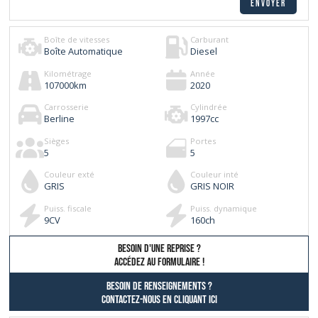
Boîte de vitesses
Carburant
Boîte Automatique
Diesel
Kilométrage
Année
107000
km
2020
Carrosserie
Cylindrée
Berline
1997
cc
Sièges
Portes
5
5
Couleur exté
Couleur inté
GRIS
GRIS NOIR
Puiss. fiscale
Puiss. dynamique
9
CV
160
ch
besoin d'une reprise ?
AccÉdez au formulaire !
Besoin de renseignements ?
contactez-nous en cliquant ici