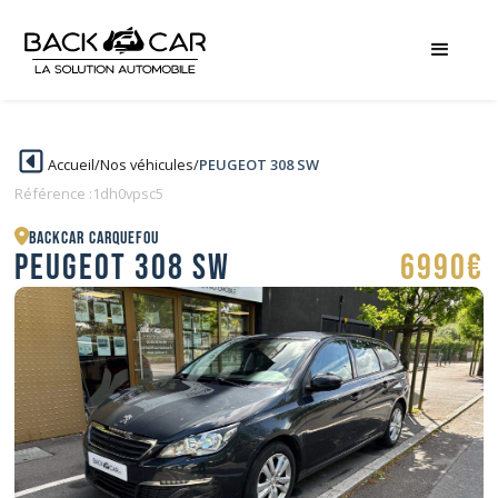
Accueil
/
Nos véhicules
/
PEUGEOT 308 SW
Référence :
1dh0vpsc5
BACKCAR Carquefou
PEUGEOT 308 SW
6990€