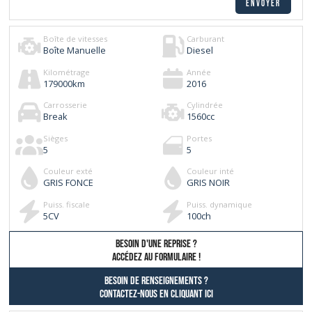
Boîte de vitesses
Carburant
Boîte Manuelle
Diesel
Kilométrage
Année
179000
km
2016
Carrosserie
Cylindrée
Break
1560
cc
Sièges
Portes
5
5
Couleur exté
Couleur inté
GRIS FONCE
GRIS NOIR
Puiss. fiscale
Puiss. dynamique
5
CV
100
ch
besoin d'une reprise ?
AccÉdez au formulaire !
Besoin de renseignements ?
contactez-nous en cliquant ici