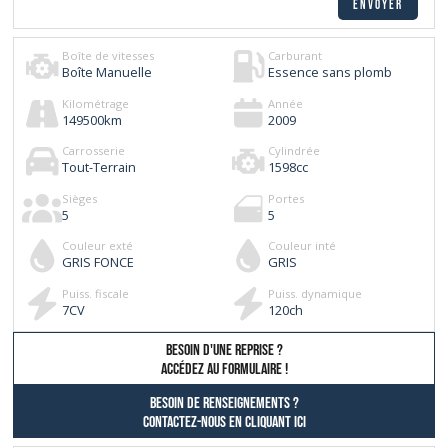
Boîte de vitesses
Carburant
Boîte Manuelle
Essence sans plomb
Kilométrage
Année
149500
km
2009
Carrosserie
Cylindrée
Tout-Terrain
1598
cc
Sièges
Portes
5
5
Couleur exté
Couleur inté
GRIS FONCE
GRIS
Puiss. fiscale
Puiss. dynamique
7
CV
120
ch
besoin d'une reprise ?
AccÉdez au formulaire !
Besoin de renseignements ?
contactez-nous en cliquant ici