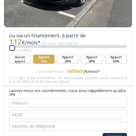
ou via un financement, à partir de
112
€/mois*
60 mois / sans apport
Mensualités
Aucun
Apport
Apport
Apport
Apport
apport
10%
20%
30%
50%
Infinity
Loyer mensuel :
€/mois*
* Il s'agit d'une estimation. Les mensualités peuvent varier suivant le
prix du véhicule et les taux en vigueur.
Laissez-nous vos coordonnées, nous vous rappellerons au plus
vite