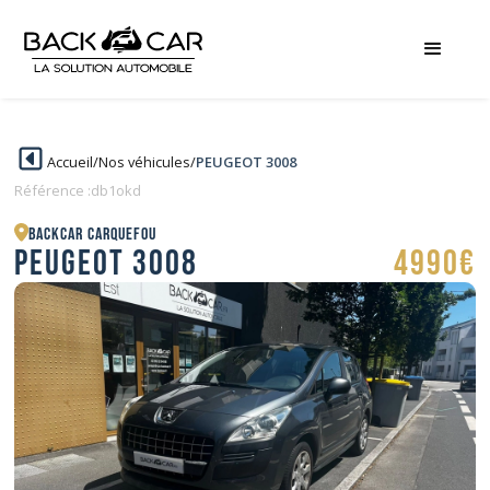
Accueil
/
Nos véhicules
/
PEUGEOT 3008
Référence :
db1okd
BACKCAR Carquefou
PEUGEOT 3008
4990€