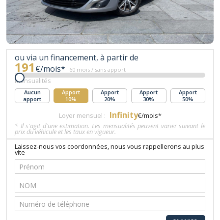
ou via un financement, à partir de
191
€/mois*
60 mois / sans apport
Mensualités
Aucun
Apport
Apport
Apport
Apport
apport
10%
20%
30%
50%
Infinity
Loyer mensuel :
€/mois*
* Il s'agit d'une estimation. Les mensualités peuvent varier suivant le
prix du véhicule et les taux en vigueur.
Laissez-nous vos coordonnées, nous vous rappellerons au plus
vite