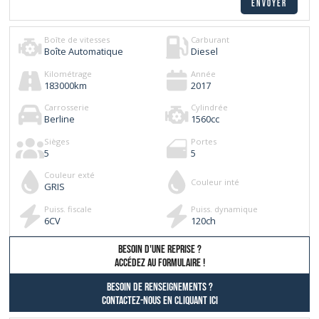
Boîte de vitesses
Carburant
Boîte Automatique
Diesel
Kilométrage
Année
183000
km
2017
Carrosserie
Cylindrée
Berline
1560
cc
Sièges
Portes
5
5
Couleur exté
Couleur inté
GRIS
Puiss. fiscale
Puiss. dynamique
6
CV
120
ch
besoin d'une reprise ?
AccÉdez au formulaire !
Besoin de renseignements ?
contactez-nous en cliquant ici