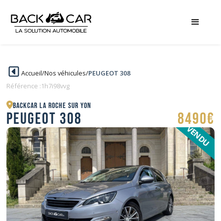
Accueil
/
Nos véhicules
/
PEUGEOT 308
Référence :
1h7i98vvg
BACKCAR La Roche sur Yon
PEUGEOT 308
8490€
VENDU