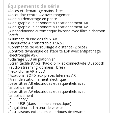
Équipements de série
Acces et demarrage mains libres
Accoudoir central AV avec rangement
Aide au demarrage en pente
Aide graphique et sonore au stationnement AR
Aide graphique et sonore au stationnement AV
Air conditionne automatique bi-zone avec filtre a charbon
actifs
Allumage diurne des feux AR
Banquette AR rabattable 1/3-2/3
Commande de verrouillage a distance (2 plips)
Controle dynamique de stabilite ESP avec antipatinage
electronique ASR
Eclairage LED au plafonnier
Ecran tactile 97pcs (Radio 6HP et connectivite Bluetooth
(audio streaming kit mains libres)
Feux diurne AR a LED
Fixations ISOFIX aux places laterales AR
Frein de stationnement electrique
Leve-vitres AR electriques et sequentiels avec
antipincement
Leve-vitres AV electriques et sequentiels avec
antipincement
Prise 220 V
Prise USB (dans la zone connectique)
Regulateur et limiteur de vitesse
Retroviseurs exterieurs electriques degivrants