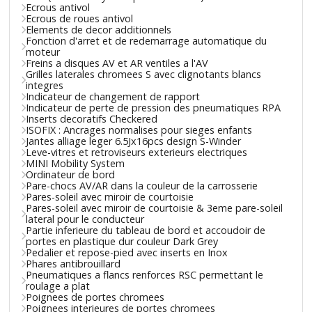
Ecrous antivol
Ecrous de roues antivol
Elements de decor additionnels
Fonction d'arret et de redemarrage automatique du
moteur
Freins a disques AV et AR ventiles a l'AV
Grilles laterales chromees S avec clignotants blancs
integres
Indicateur de changement de rapport
Indicateur de perte de pression des pneumatiques RPA
Inserts decoratifs Checkered
ISOFIX : Ancrages normalises pour sieges enfants
Jantes alliage leger 6.5Jx16pcs design S-Winder
Leve-vitres et retroviseurs exterieurs electriques
MINI Mobility System
Ordinateur de bord
Pare-chocs AV/AR dans la couleur de la carrosserie
Pares-soleil avec miroir de courtoisie
Pares-soleil avec miroir de courtoisie & 3eme pare-soleil
lateral pour le conducteur
Partie inferieure du tableau de bord et accoudoir de
portes en plastique dur couleur Dark Grey
Pedalier et repose-pied avec inserts en Inox
Phares antibrouillard
Pneumatiques a flancs renforces RSC permettant le
roulage a plat
Poignees de portes chromees
Poignees interieures de portes chromees