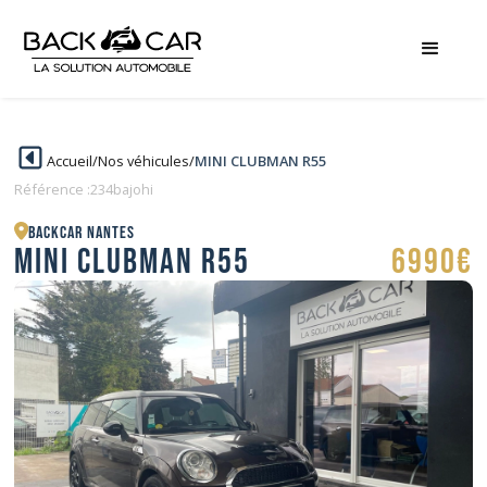
Accueil
/
Nos véhicules
/
MINI CLUBMAN R55
Référence :
234bajohi
BACKCAR Nantes
MINI CLUBMAN R55
6990€