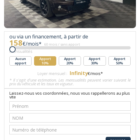
ou via un financement, à partir de
158
€/mois*
60 mois / sans apport
Mensualités
Aucun
Apport
Apport
Apport
Apport
apport
10%
20%
30%
50%
Infinity
Loyer mensuel :
€/mois*
* Il s'agit d'une estimation. Les mensualités peuvent varier suivant le
prix du véhicule et les taux en vigueur.
Laissez-nous vos coordonnées, nous vous rappellerons au plus
vite