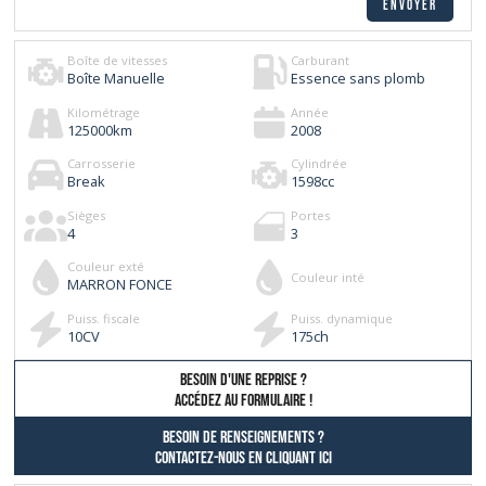
Boîte de vitesses
Carburant
Boîte Manuelle
Essence sans plomb
Kilométrage
Année
125000
km
2008
Carrosserie
Cylindrée
Break
1598
cc
Sièges
Portes
4
3
Couleur exté
Couleur inté
MARRON FONCE
Puiss. fiscale
Puiss. dynamique
10
CV
175
ch
besoin d'une reprise ?
AccÉdez au formulaire !
Besoin de renseignements ?
contactez-nous en cliquant ici