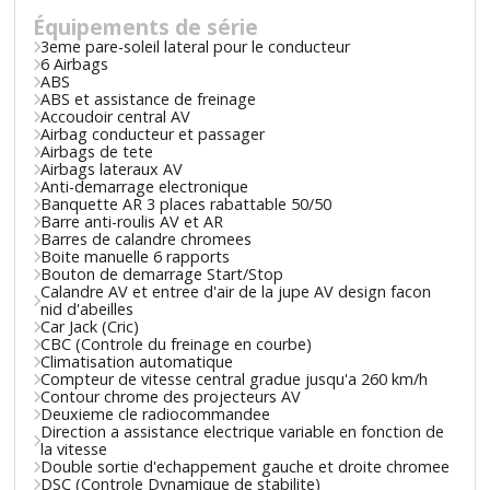
Équipements de série
3eme pare-soleil lateral pour le conducteur
6 Airbags
ABS
ABS et assistance de freinage
Accoudoir central AV
Airbag conducteur et passager
Airbags de tete
Airbags lateraux AV
Anti-demarrage electronique
Banquette AR 3 places rabattable 50/50
Barre anti-roulis AV et AR
Barres de calandre chromees
Boite manuelle 6 rapports
Bouton de demarrage Start/Stop
Calandre AV et entree d'air de la jupe AV design facon
nid d'abeilles
Car Jack (Cric)
CBC (Controle du freinage en courbe)
Climatisation automatique
Compteur de vitesse central gradue jusqu'a 260 km/h
Contour chrome des projecteurs AV
Deuxieme cle radiocommandee
Direction a assistance electrique variable en fonction de
la vitesse
Double sortie d'echappement gauche et droite chromee
DSC (Controle Dynamique de stabilite)