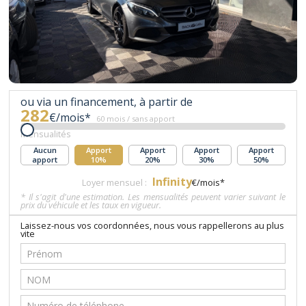
ou via un financement, à partir de
282
€/mois*
60 mois / sans apport
Mensualités
Aucun
Apport
Apport
Apport
Apport
apport
10%
20%
30%
50%
Infinity
Loyer mensuel :
€/mois*
* Il s'agit d'une estimation. Les mensualités peuvent varier suivant le
prix du véhicule et les taux en vigueur.
Laissez-nous vos coordonnées, nous vous rappellerons au plus
vite