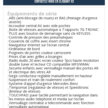
contactez-nous en cliquant ici
Équipements de série
ABS (anti-blocage de roues) et BAS (freinage d'urgence
assiste)
Accoudoir central AV avec vide-poches
Boite de vitesses automatique a 7 rapports 7G-TRONIC
PLUS avec bouton de demarrage sans cle KEYLESS-
Controle de pression des pneumatiques
Couvercle de coffre avec insert chrome
Navigateur Internet sur l'ecran central
Ordinateur de bord
Poignees de portes couleur carrosserie
Prises d'air avec grilles a losanges
Radio Audio 20 avec ecran couleur 7pcs haute resolution
double tuner et lecteur CD compatible MP3/WMA/
Securite enfants avec verrouillage manuel des portes AR
et electrique des vitres AR
Siege conducteur reglable manuellement en hauteur
Suspension et train de roulement confort
Systeme d'appel d'urgence Mercedes-Benz
Tempomat (regulateur de vitesse) et Speedtronic
(limiteur de vitesse)
TOUCHPAD: pave tactile permettant la navigation dans
les menus audio telephone et media sur l'ecran
Verrouillage centralise a telecommande avec fonction
verrouillage automatique