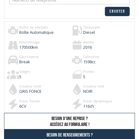
Boîte de vitesses
Carburant
Boîte Automatique
Diesel
Kilométrage
Année
170500
km
2016
Carrosserie
Cylindrée
Break
1598
cc
Sièges
Portes
5
5
Couleur exté
Couleur inté
GRIS FONCE
NOIR
Puiss. fiscale
Puiss. dynamique
6
CV
116
ch
besoin d'une reprise ?
AccÉdez au formulaire !
Besoin de renseignements ?