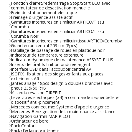
Fonction d'arret/redemarrage Stop/Start ECO avec
commutateur de desactivation manuelle
Frein de stationnement electrique
Freinage d'urgence assiste actif
Garnitures interieures en similicuir ARTICO/Tissu
Corumba
Garnitures interieures en similicuir ARTICO/Tissu
Corumba Noir
Garnitures interieures en similicuir/tissu ARTICO/Corumba
Grand ecran central 203 cm (8pcs)
Habillage de passage de roues en plastique noir
Indicateur de temperature exterieure
Indicateur dynamique de maintenance ASSYST PLUS
Inserts decoratifs finition ondulee argent
Interface USB dans l'accoudoir central AV
ISOFIX : fixations des sieges-enfants aux places
exterieures AR
Jantes alliage 18pcs design 5 doubles branches avec
pneus 235/50 R18
Kit anti-crevaison TIREFIT
Leve-vitres electriques (x4) a commande sequentielle et
dispositif anti-pincement
Mercedes connect me: Systeme d'appel d'urgence
Mercedes-Benz gestion de la maintenance assistance
Navigation Garmin MAP PILOT
Ordinateur de bord
Pack Confort
Pack d'eclairage interieur