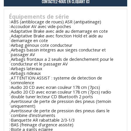
contactez-nous en cliquant ici
Équipements de série
ABS (antiblocage de roues) ASR (antipatinage)
Accoudoir AV avec vide-poches
Adaptative Brake avec aide au demarrage en cote
Adaptative Brake avec fonction Hold et aide au
demarrage en cote
Airbag genoux cote conducteur
Airbags bassin integres aux sieges conducteur et
passager AV
Airbags frontaux a 2 seuils de declenchement pour le
conducteur et le passager AV
Airbags lateraux
Airbags rideaux
ATTENTION ASSIST : systeme de detection de
somnolence
Audio 20 CD avec ecran couleur 178 cm (7pcs)
Audio 20 CD avec ecran couleur 178 cm (7pcs) radio
double tuner lecteur CD Bluetooth 2 ports
Avertisseur de perte de pression des pneus (temoin
uniquement)
Avertisseur de perte de pression des pneus dans le
combine d'instruments
Banquette AR rabattable 2/3-1/3
BAS (freinage d'urgence assiste)
Boite a gants eclairee