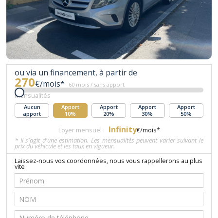
ou via un financement, à partir de
270
€/mois*
60 mois / sans apport
Mensualités
Aucun
Apport
Apport
Apport
Apport
apport
10%
20%
30%
50%
Infinity
Loyer mensuel :
€/mois*
* Il s'agit d'une estimation. Les mensualités peuvent varier suivant le
prix du véhicule et les taux en vigueur.
Laissez-nous vos coordonnées, nous vous rappellerons au plus
vite