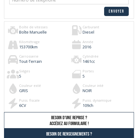
Boîte de vitesses
Carburant
Boîte Manuelle
Diesel
Kilométrage
Année
153700
km
2016
Carrosserie
Cylindrée
Tout-Terrain
1461
cc
Sièges
Portes
5
5
Couleur exté
Couleur inté
GRIS
NOIR
Puiss. fiscale
Puiss. dynamique
6
CV
109
ch
besoin d'une reprise ?
AccÉdez au formulaire !
Besoin de renseignements ?