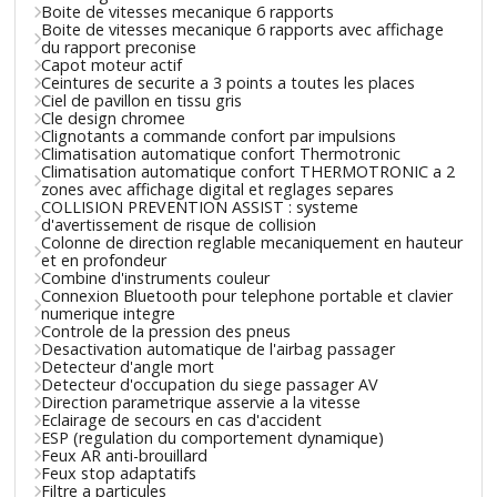
Boite de vitesses mecanique 6 rapports
Boite de vitesses mecanique 6 rapports avec affichage
du rapport preconise
Capot moteur actif
Ceintures de securite a 3 points a toutes les places
Ciel de pavillon en tissu gris
Cle design chromee
Clignotants a commande confort par impulsions
Climatisation automatique confort Thermotronic
Climatisation automatique confort THERMOTRONIC a 2
zones avec affichage digital et reglages separes
COLLISION PREVENTION ASSIST : systeme
d'avertissement de risque de collision
Colonne de direction reglable mecaniquement en hauteur
et en profondeur
Combine d'instruments couleur
Connexion Bluetooth pour telephone portable et clavier
numerique integre
Controle de la pression des pneus
Desactivation automatique de l'airbag passager
Detecteur d'angle mort
Detecteur d'occupation du siege passager AV
Direction parametrique asservie a la vitesse
Eclairage de secours en cas d'accident
ESP (regulation du comportement dynamique)
Feux AR anti-brouillard
Feux stop adaptatifs
Filtre a particules